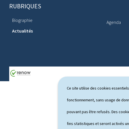
RUBRIQUES
P
i
Biographie
Agenda
e
Actualités
d
d
e
p
a
g
Ce site utilise des cookies essentie
e
fonctionnement, sans usage de donné
pouvant pas être refusés. Des cookie
fins statistiques et seront activés u