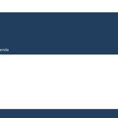
Aller au menu principal
Aller au contenu
enda