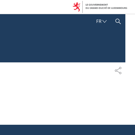
F
FR
AFFICHER / MASQUER LA RECHERCHE
R
A
N
Ç
A
I
S
P
A
R
T
A
G
E