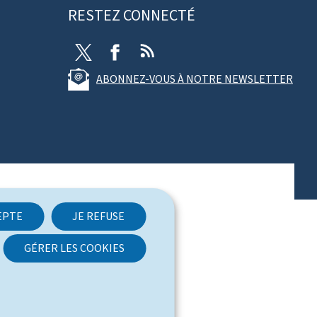
RESTEZ CONNECTÉ
T
F
R
w
a
S
ABONNEZ-VOUS À NOTRE NEWSLETTER
i
c
S
t
e
t
b
e
o
r
o
k
EPTE
JE REFUSE
GÉRER LES COOKIES