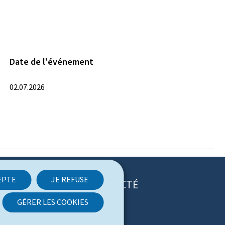
Date de l'événement
02.07.2026
EPTE
JE REFUSE
RESTEZ CONNECTÉ
GÉRER LES COOKIES
T
F
R
w
a
S