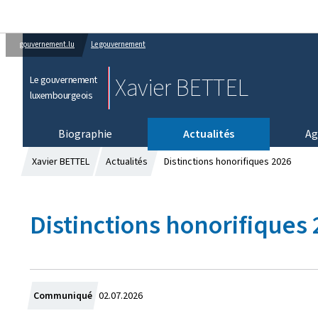
gouvernement.lu
Le gouvernement
Xavier BETTEL
Le gouvernement
luxembourgeois
Biographie
Actualités
Ag
Xavier BETTEL
Actualités
Distinctions honorifiques 2026
Distinctions honorifiques
C
Communiqué
02.07.2026