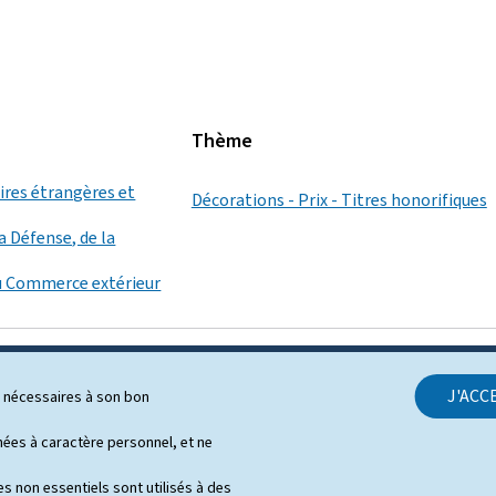
Thème
aires étrangères et
Décorations - Prix - Titres honorifiques
a Défense, de la
u Commerce extérieur
J'ACC
ls nécessaires à son bon
SUPPORT
es à caractère personnel, et ne
Contact
s non essentiels sont utilisés à des