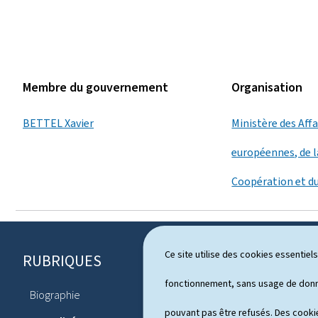
Membre du gouvernement
Organisation
BETTEL Xavier
Ministère des Aff
européennes, de l
Coopération et d
Ce site utilise des cookies essentie
RUBRIQUES
P
i
fonctionnement, sans usage de donné
Biographie
Agenda
e
pouvant pas être refusés. Des cookie