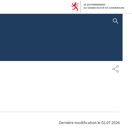
AFFICHER / MASQUER LA RECHERCHE
P
A
R
T
A
G
E
Dernière modification le
02.07.2026