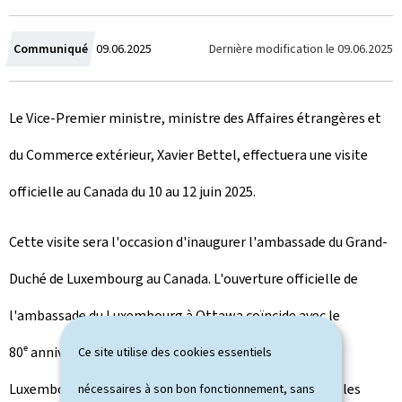
C
Dernière modification le
09.06.2025
Communiqué
09.06.2025
r
Le Vice-Premier ministre, ministre des Affaires étrangères et
é
du Commerce extérieur, Xavier Bettel, effectuera une visite
e
officielle au Canada du 10 au 12 juin 2025.
l
e
Cette visite sera l'occasion d'inaugurer l'ambassade du Grand-
Duché de Luxembourg au Canada. L'ouverture officielle de
l'ambassade du Luxembourg à Ottawa coïncide avec le
80ᵉ anniversaire des relations diplomatiques entre le
Ce site utilise des cookies essentiels
Luxembourg et le Canada. Le Luxembourg rejoint ainsi les
nécessaires à son bon fonctionnement, sans