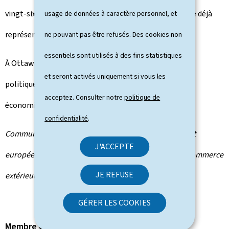
vingt-six autres États membres de l'Union européenne déjà
usage de données à caractère personnel, et
représentés au Canada par une ambassade résidente.
ne pouvant pas être refusés. Des cookies non
essentiels sont utilisés à des fins statistiques
À Ottawa, Xavier Bettel aura par ailleurs des entrevues
et seront activés uniquement si vous les
politiques et rencontrera des représentants du monde
acceptez. Consulter notre
politique de
économique canadien.
confidentialité
.
Communiqué par le ministère des Affaires étrangères et
J'ACCEPTE
européennes, de la Défense, de la Coopération et du Commerce
JE REFUSE
extérieur
GÉRER LES COOKIES
Membre du gouvernement