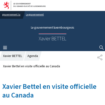
Aller au menu principal
Aller au contenu
gouvernement.lu
Le gouvernement
Le gouvernement luxembourgeois
Xavier BETTEL
MENU
PRINCIPAL
AFFICHER / MASQUER LA RECHERCHE
Xavier BETTEL
Agenda
P
A
R
Xavier Bettel en visite officielle au Canada
T
A
G
Xavier Bettel en visite officielle
E
au Canada