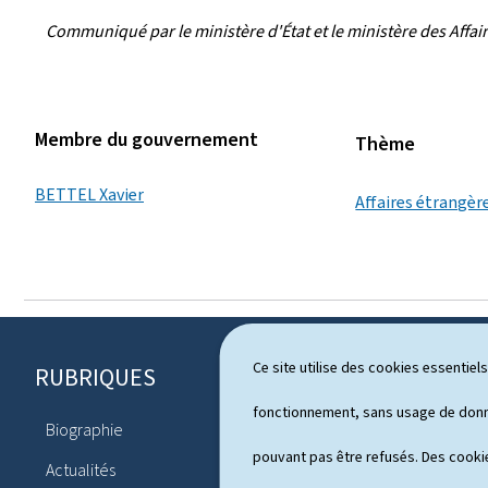
Communiqué par le ministère d'État et le ministère des Affa
Membre du gouvernement
Thème
BETTEL Xavier
Affaires étrangèr
Ce site utilise des cookies essentie
RUBRIQUES
P
i
fonctionnement, sans usage de donné
Biographie
Agenda
e
pouvant pas être refusés. Des cookie
Actualités