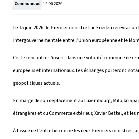
C
Communiqué
12.06.2026
r
Le 15 juin 2026, le Premier ministre Luc Frieden recevra so
é
intergouvernementale entre l'Union européenne et le Mo
e
l
Cette rencontre s'inscrit dans une volonté commune de renfo
e
européens et internationaux. Les échanges porteront notamme
géopolitiques actuels.
En marge de son déplacement au Luxembourg, Milojko Spajić a
étrangères et du Commerce extérieur, Xavier Bettel, et les
À l'issue de l'entretien entre les deux Premiers ministres, u