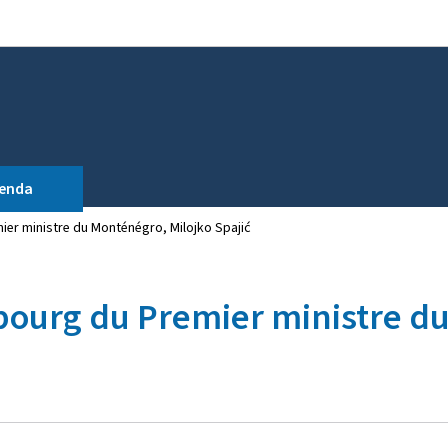
Aller au menu principal
Aller au contenu
enda
mier ministre du Monténégro, Milojko Spajić
mbourg du Premier ministre d