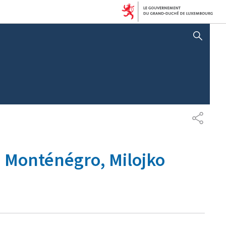
AFFICHER / MASQUER LA RECHERCHE
P
A
R
T
u Monténégro, Milojko
A
G
E