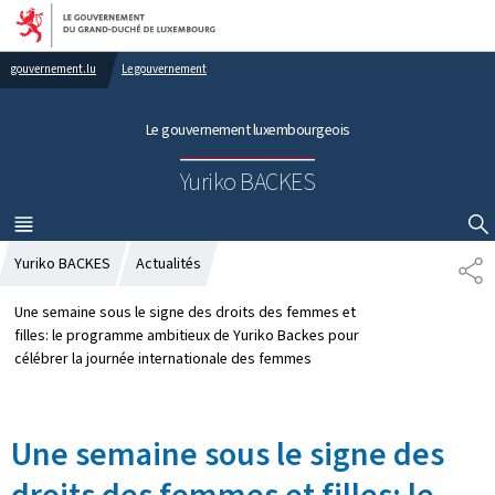
Aller au menu principal
Aller au contenu
gouvernement.lu
Le gouvernement
Le gouvernement luxembourgeois
Yuriko BACKES
MENU
PRINCIPAL
AFFICHER / MASQUER LA RECHERCHE
Yuriko BACKES
Actualités
P
A
R
Une semaine sous le signe des droits des femmes et
T
filles: le programme ambitieux de Yuriko Backes pour
A
célébrer la journée internationale des femmes
G
E
Une semaine sous le signe des