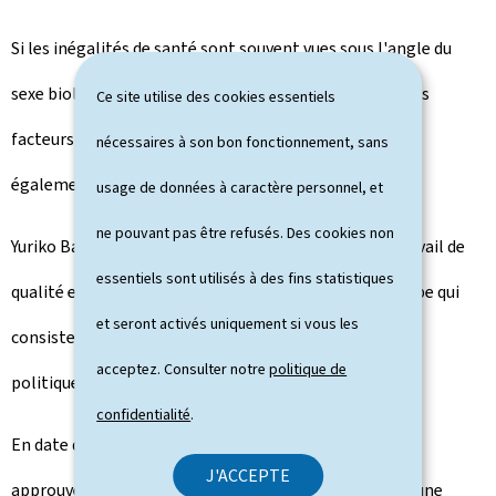
Si les inégalités de santé sont souvent vues sous l'angle du
sexe biologique, cette étude va au-delà en analysant les
Ce site utilise des cookies essentiels
facteurs et contextes socio-économiques qui peuvent
nécessaires à son bon fonctionnement, sans
également impacter ces inégalités.
usage de données à caractère personnel, et
ne pouvant pas être refusés. Des cookies non
Yuriko Backes a remercié les chercheur.es pour leur travail de
essentiels sont utilisés à des fins statistiques
qualité et a souligné l'importance de la prochaine étape qui
et seront activés uniquement si vous les
consistera à utiliser les résultats pour la définition de
acceptez. Consulter notre
politique de
politiques futures.
confidentialité
.
En date du 7 mars 2025, le Conseil de gouvernement a
J'ACCEPTE
approuvé l'adaptation du plan d'action national pour une