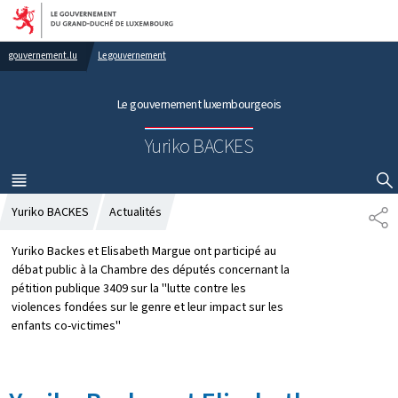
Aller au menu principal
Aller au contenu
gouvernement.lu
Le gouvernement
Le gouvernement luxembourgeois
Yuriko BACKES
MENU
PRINCIPAL
AFFICHER / MASQUER LA RECHERCHE
Yuriko BACKES
Actualités
P
A
R
Yuriko Backes et Elisabeth Margue ont participé au
T
débat public à la Chambre des députés concernant la
A
pétition publique 3409 sur la ''lutte contre les
G
violences fondées sur le genre et leur impact sur les
E
enfants co-victimes''