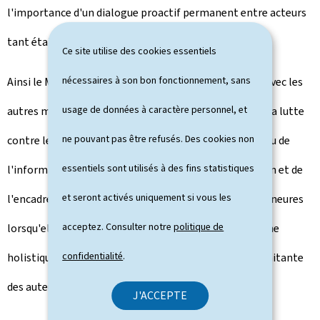
l'importance d'un dialogue proactif permanent entre acteurs
tant étatiques qu'opérationnels.
Ce site utilise des cookies essentiels
nécessaires à son bon fonctionnement, sans
Ainsi le MEGA et le ministère de la Justice, ensemble avec les
usage de données à caractère personnel, et
autres ministères clés, ont fait de la prévention et de la lutte
ne pouvant pas être refusés. Des cookies non
contre les violences une priorité absolue tant au niveau de
essentiels sont utilisés à des fins statistiques
l'information, de la sensibilisation que de la protection et de
et seront activés uniquement si vous les
l'encadrement des victimes, y compris des victimes mineures
acceptez. Consulter notre
politique de
lorsqu'elles sont exposées à la violence. Cette approche
confidentialité
.
holistique inclut également la prise en charge concomitante
des auteur∙e∙s.
J'ACCEPTE