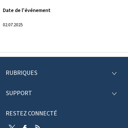
Date de l'événement
02.07.2025
RUBRIQUES
P
R
U
i
B
R
SUPPORT
e
S
I
U
Q
d
P
U
P
RESTEZ CONNECTÉ
d
E
O
S
R
e
T
F
R