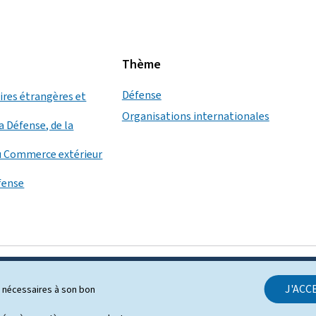
Thème
Défense
aires étrangères et
Organisations internationales
a Défense, de la
u Commerce extérieur
éfense
J'ACC
ls nécessaires à son bon
SUPPORT