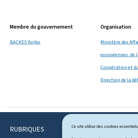
Membre du gouvernement
Organisation
BACKES Yuriko
Ministère des Aff
européennes, de l
Coopération et d
Direction de la d
Ce site utilise des cookies essentie
RUBRIQUES
P