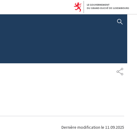
AFFICHER / MASQUER LA RECHERCHE
P
A
R
T
A
G
E
Dernière modification le
11.09.2025