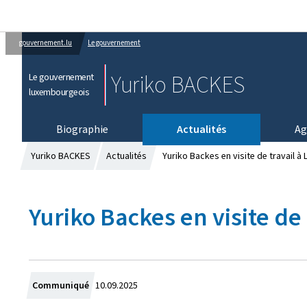
gouvernement.lu
Le gouvernement
Yuriko BACKES
Le gouvernement
luxembourgeois
Biographie
Actualités
Ag
Yuriko BACKES
Actualités
Yuriko Backes en visite de travail à
Yuriko Backes en visite de
C
Communiqué
10.09.2025