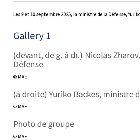
r
Les 9 et 10 septembre 2025, la ministre de la Défense, Yuriko
é
e
Gallery 1
l
(devant, de g. à dr.) Nicolas Zharov
e
Défense
© MAE
(à droite) Yuriko Backes, ministre 
© MAE
Photo de groupe
© MAE