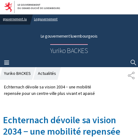
Aller au menu principal
Aller au contenu
gouvernement.lu
Le gouvernement
Le gouvernement luxembourgeois
Yuriko BACKES
MENU
PRINCIPAL
AFFICHER / MASQUER LA RECHERCHE
Yuriko BACKES
Actualités
P
A
R
Echternach dévoile sa vision 2034 − une mobilité
T
repensée pour un centre-ville plus vivant et apaisé
A
G
E
Echternach dévoile sa vision
2034 − une mobilité repensée