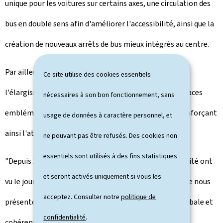
unique pour les voitures sur certains axes, une circulation des
bus en double sens afin d'améliorer l'accessibilité, ainsi que la
création de nouveaux arrêts de bus mieux intégrés au centre.
Par ailleurs, l'espace public sera revalorisé avec
Ce site utilise des cookies essentiels
l'élargissement des trottoirs, la requalification des places
nécessaires à son bon fonctionnement, sans
emblématiques et la mise en valeur du patrimoine, renforçant
usage de données à caractère personnel, et
ainsi l'attractivité et la convivialité du centre-ville.
ne pouvant pas être refusés. Des cookies non
essentiels sont utilisés à des fins statistiques
"Depuis 2012, plusieurs initiatives en matière de mobilité ont
et seront activés uniquement si vous les
vu le jour à Echternach. Aujourd'hui, avec les projets que nous
acceptez. Consulter notre
politique de
présentons, nous les inscrivons dans une stratégie globale et
confidentialité
.
cohérente, tournée vers l'avenir: un centre-ville apaisé,