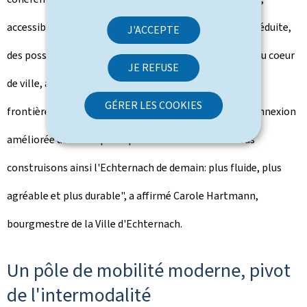
accessible à tous et adapté aux personnes à mobilité réduite,
J'ACCEPTE
des possibilités de stationnement renforcées autour du coeur
JE REFUSE
de ville, ainsi qu'un nouveau pôle de mobilité près de la
GÉRER LES COOKIES
frontière avec de vastes infrastructures P&R et une connexion
améliorée des transports publics vers le centre. Nous
construisons ainsi l'Echternach de demain: plus fluide, plus
agréable et plus durable", a affirmé Carole Hartmann,
bourgmestre de la Ville d'Echternach.
Un pôle de mobilité moderne, pivot
de l'intermodalité