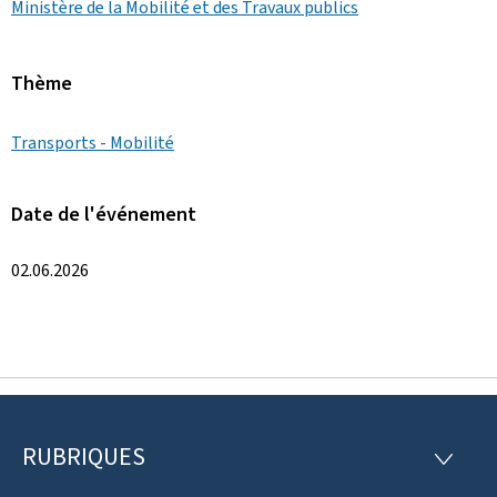
Ministère de la Mobilité et des Travaux publics
Thème
Transports - Mobilité
Date de l'événement
02.06.2026
RUBRIQUES
P
R
U