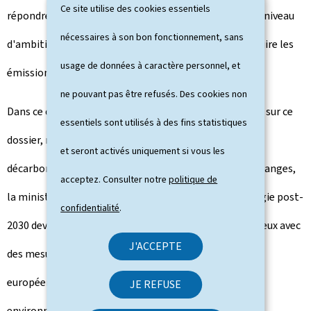
Ce site utilise des cookies essentiels
répondre à des questions de fond en ce qui concerne le niveau
nécessaires à son bon fonctionnement, sans
d'ambition et les moyens à mettre en œuvre pour réduire les
usage de données à caractère personnel, et
émissions de CO2 dans le secteur des transports.
ne pouvant pas être refusés. Des cookies non
Dans ce contexte, le Conseil a tenu un échange de vues sur ce
essentiels sont utilisés à des fins statistiques
dossier, mais aussi, plus largement, sur les efforts de
et seront activés uniquement si vous les
décarbonation du secteur au-delà de 2030. Lors des échanges,
acceptez. Consulter notre
politique de
la ministre Yuriko Backes a souligné que "toute stratégie post-
confidentialité
.
2030 devrait concilier des objectifs climatiques ambitieux avec
J'ACCEPTE
des mesures à même de renforcer la compétitivité
européenne" et a insisté sur "l'importance d'un
JE REFUSE
environnement stable et prévisible afin d'encourager