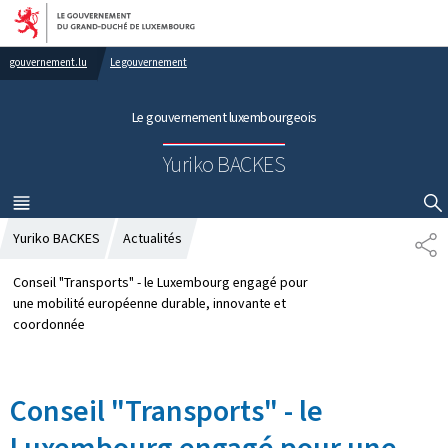
Aller au menu principal
Aller au contenu
gouvernement.lu
Le gouvernement
Le gouvernement luxembourgeois
Yuriko BACKES
MENU
PRINCIPAL
AFFICHER / MASQUER LA RECHERCHE
Yuriko BACKES
Actualités
P
A
R
Conseil "Transports" - le Luxembourg engagé pour
T
une mobilité européenne durable, innovante et
A
coordonnée
G
E
Conseil "Transports" - le