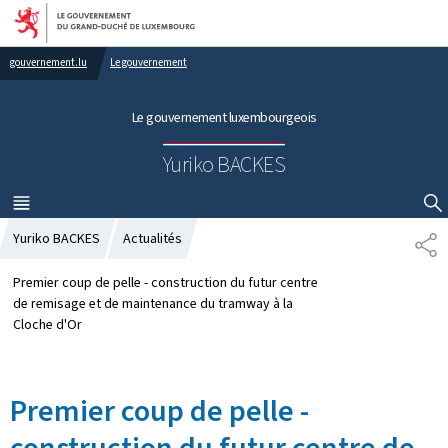
Aller au menu principal
Aller au contenu
gouvernement.lu
Le gouvernement
Le gouvernement luxembourgeois
Yuriko BACKES
MENU
PRINCIPAL
AFFICHER / MASQUER LA RECHERCHE
Yuriko BACKES
Actualités
P
A
R
Premier coup de pelle - construction du futur centre
T
de remisage et de maintenance du tramway à la
A
Cloche d'Or
G
E
Premier coup de pelle -