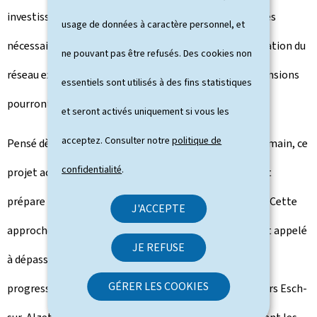
investissement majeur soutenu par l'État, les capacités
usage de données à caractère personnel, et
nécessaires à l'accueil des nouvelles rames, à l'exploitation du
ne pouvant pas être refusés. Des cookies non
réseau existant et à la mise en service des futures extensions
essentiels sont utilisés à des fins statistiques
pourront être garanties dans la durée.
et seront activés uniquement si vous les
acceptez. Consulter notre
politique de
Pensé dès aujourd'hui pour répondre aux besoins de demain, ce
confidentialité
.
projet accompagne la croissance continue du réseau et
prépare les prochaines étapes de son développement. Cette
J'ACCEPTE
approche est d'autant plus importante que le tram est appelé
JE REFUSE
à dépasser le cadre de la capitale pour desservir
GÉRER LES COOKIES
progressivement la région sud. Le futur tram rapide vers Esch-