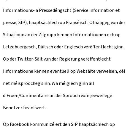
Informatiouns- a Pressedéngscht (Service information et
presse, SIP), haaptsächlech op Franséisch. Ofhängeg vun der
Situatioun an der Zilgrupp kënnen Informatiounen och op
Lëtzebuergesch, Däitsch oder Englesch verëffentlecht ginn.
Op der Twitter-Säit vun der Regierung verëffentlecht
Informatioune kënnen eventuell op Websäite verweisen, déi
net méisproocheg sinn. Wa méiglech ginn all
d'Froen/Commentairë an der Sprooch vum jeeweilege
Benotzer beäntwert.
Op Facebook kommunizéiert den SIP haaptsächlech op