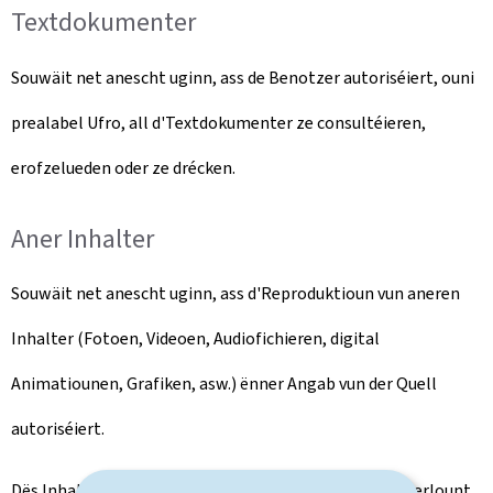
Textdokumenter
Souwäit net anescht uginn, ass de Benotzer autoriséiert, ouni
prealabel Ufro, all d'Textdokumenter ze consultéieren,
erofzelueden oder ze drécken.
Aner Inhalter
Souwäit net anescht uginn, ass d'Reproduktioun vun aneren
Inhalter (Fotoen, Videoen, Audiofichieren, digital
Animatiounen, Grafiken, asw.) ënner Angab vun der Quell
autoriséiert.
Dës Inhalter däerfen op kee Fall fir Sue verkaaft oder verlount