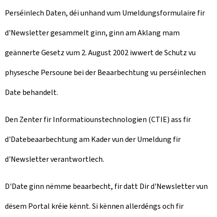
Perséinlech Daten, déi unhand vum Umeldungsformulaire fir
d'Newsletter gesammelt ginn, ginn am Aklang mam
geännerte Gesetz vum 2. August 2002 iwwert de Schutz vu
physesche Persoune bei der Beaarbechtung vu perséinlechen
Date behandelt.
Den Zenter fir Informatiounstechnologien (CTIE) ass fir
d'Datebeaarbechtung am Kader vun der Umeldung fir
d'Newsletter verantwortlech.
D'Date ginn nëmme beaarbecht, fir datt Dir d'Newsletter vun
dësem Portal kréie kënnt. Si kënnen allerdéngs och fir