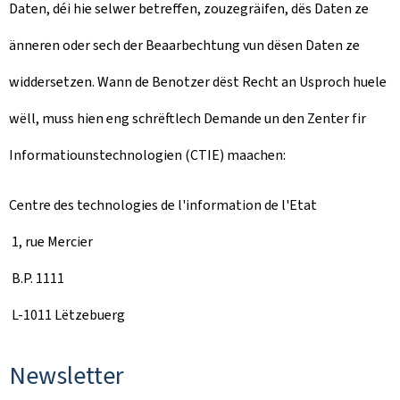
Daten, déi hie selwer betreffen, zouzegräifen, dës Daten ze
änneren oder sech der Beaarbechtung vun dësen Daten ze
widdersetzen. Wann de Benotzer dëst Recht an Usproch huele
wëll, muss hien eng schrëftlech Demande un den Zenter fir
Informatiounstechnologien (CTIE) maachen:
Centre des technologies de l'information de l'Etat
1, rue Mercier
B.P. 1111
L-1011 Lëtzebuerg
Newsletter