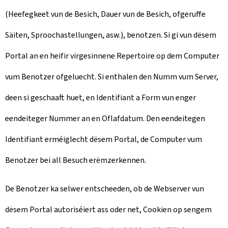
(Heefegkeet vun de Besich, Dauer vun de Besich, ofgeruffe
Säiten, Sproochastellungen, asw.), benotzen. Si gi vun dësem
Portal an en heifir virgesinnene Repertoire op dem Computer
vum Benotzer ofgeluecht. Si enthalen den Numm vum Server,
deen si geschaaft huet, en Identifiant a Form vun enger
eendeiteger Nummer an en Oflafdatum. Den eendeitegen
Identifiant erméiglecht dësem Portal, de Computer vum
Benotzer bei all Besuch erëmzerkennen.
De Benotzer ka selwer entscheeden, ob de Webserver vun
dësem Portal autoriséiert ass oder net, Cookien op sengem