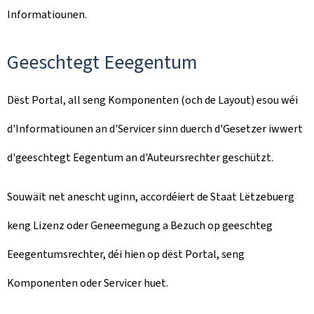
Informatiounen.
Geeschtegt Eeegentum
Dëst Portal, all seng Komponenten (och de Layout) esou wéi
d'Informatiounen an d'Servicer sinn duerch d'Gesetzer iwwert
d'geeschtegt Eegentum an d'Auteursrechter geschützt.
Souwäit net anescht uginn, accordéiert de Staat Lëtzebuerg
keng Lizenz oder Geneemegung a Bezuch op geeschteg
Eeegentumsrechter, déi hien op dëst Portal, seng
Komponenten oder Servicer huet.