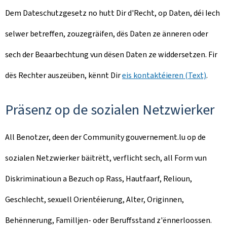
Dem Dateschutzgesetz no hutt Dir d'Recht, op Daten, déi Iech
selwer betreffen, zouzegräifen, dës Daten ze änneren oder
sech der Beaarbechtung vun dësen Daten ze widdersetzen. Fir
dës Rechter auszeüben, kënnt Dir
eis kontaktéieren (Text)
.
Präsenz op de sozialen Netzwierker
All Benotzer, deen der Community gouvernement.lu op de
sozialen Netzwierker bäitrëtt, verflicht sech, all Form vun
Diskriminatioun a Bezuch op Rass, Hautfaarf, Relioun,
Geschlecht, sexuell Orientéierung, Alter, Originnen,
Behënnerung, Familljen- oder Beruffsstand z'ënnerloossen.