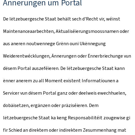
Ännerungen um Portal
De lëtzebuergesche Staat behält sech d'Recht vir, wéinst
Maintenanceaarbechten, Aktualiséierungsmoossnamen oder
aus aneren noutwennege Grënn ouni Ukënnegung
Weiderentwécklungen, Ännerungen oder Ënnerbriechunge vun
dësem Portal auszeféieren. De lëtzebuergesche Staat kann
ënner anerem zu all Moment existent Informatiounen a
Servicer vun dësem Portal ganz oder deelweis ewechhuelen,
dobäisetzen, ergänzen oder präziséieren. Dem
lëtzebuergesche Staat ka keng Responsabilitéit zougewise gi
fir Schied an direktem oder indirektem Zesummenhang mat