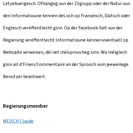
Lëtzebuergesch. Ofhängeg vun der Zilgrupp oder der Natur vun
den Informatioune kënnen dës och op Franséisch, Däitsch oder
Englesch verëffentlecht ginn. Op der Facebook-Säit vun der
Regierung verëffentlecht Informatioune kënnen eventuell op
Websäite verweisen, déi net méisproocheg sinn. Wa méiglech
ginn all d'Froen/Commentairë an der Sprooch vum jeeweilege
Benotzer beäntwert.
Regierungsmember
MEISCH Claude