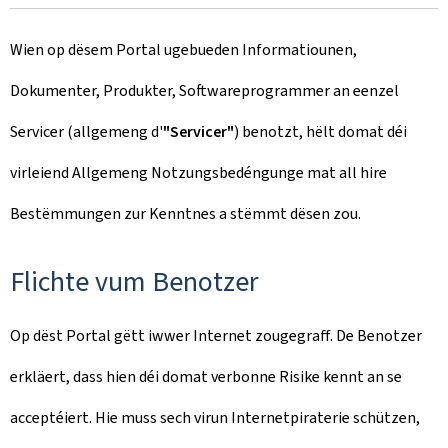
Wien op dësem Portal ugebueden Informatiounen,
Dokumenter, Produkter, Softwareprogrammer an eenzel
Servicer (allgemeng d'
"Servicer"
) benotzt, hëlt domat déi
virleiend Allgemeng Notzungsbedéngunge mat all hire
Bestëmmungen zur Kenntnes a stëmmt dësen zou.
Flichte vum Benotzer
Op dëst Portal gëtt iwwer Internet zougegraff. De Benotzer
erkläert, dass hien déi domat verbonne Risike kennt an se
acceptéiert. Hie muss sech virun Internetpiraterie schützen,