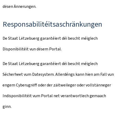
dësen Ännerungen.
Responsabilitéitsaschränkungen
De Staat Lëtzebuerg garantéiert déi bescht méiglech
Disponibilitéit vun dësem Portal.
De Staat Lëtzebuerg garantéiert déi bescht méiglech
Sécherheet vum Datesystem. Allerdéngs kann hien am Fall vun
engem Cyberugrëff oder der zäitweileger oder vollstänneger
Indisponibilitéit vum Portal net verantwortlech gemaach
ginn.