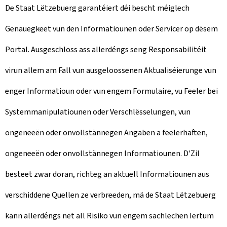
De Staat Lëtzebuerg garantéiert déi bescht méiglech
Genauegkeet vun den Informatiounen oder Servicer op dësem
Portal. Ausgeschloss ass allerdéngs seng Responsabilitéit
virun allem am Fall vun ausgeloossenen Aktualiséierunge vun
enger Informatioun oder vun engem Formulaire, vu Feeler bei
Systemmanipulatiounen oder Verschlësselungen, vun
ongeneeën oder onvollstännegen Angaben a feelerhaften,
ongeneeën oder onvollstännegen Informatiounen. D'Zil
besteet zwar doran, richteg an aktuell Informatiounen aus
verschiddene Quellen ze verbreeden, mä de Staat Lëtzebuerg
kann allerdéngs net all Risiko vun engem sachlechen Iertum