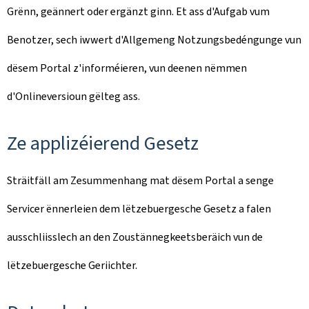
Grënn, geännert oder ergänzt ginn. Et ass d'Aufgab vum
Benotzer, sech iwwert d'Allgemeng Notzungsbedéngunge vun
dësem Portal z'informéieren, vun deenen nëmmen
d'Onlineversioun gëlteg ass.
Ze applizéierend Gesetz
Sträitfäll am Zesummenhang mat dësem Portal a senge
Servicer ënnerleien dem lëtzebuergesche Gesetz a falen
ausschliisslech an den Zoustännegkeetsberäich vun de
lëtzebuergesche Geriichter.