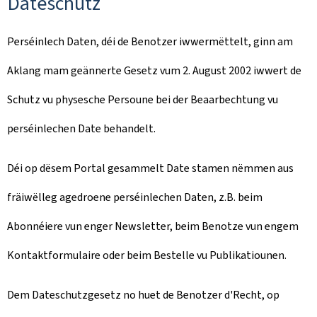
Dateschutz
Perséinlech Daten, déi de Benotzer iwwermëttelt, ginn am
Aklang mam geännerte Gesetz vum 2. August 2002 iwwert de
Schutz vu physesche Persoune bei der Beaarbechtung vu
perséinlechen Date behandelt.
Déi op dësem Portal gesammelt Date stamen nëmmen aus
fräiwëlleg agedroene perséinlechen Daten, z.B. beim
Abonnéiere vun enger Newsletter, beim Benotze vun engem
Kontaktformulaire oder beim Bestelle vu Publikatiounen.
Dem Dateschutzgesetz no huet de Benotzer d'Recht, op