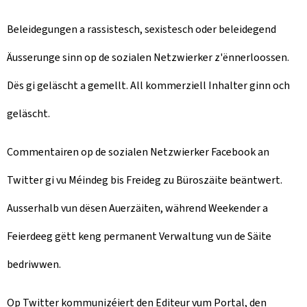
Beleidegungen a rassistesch, sexistesch oder beleidegend
Äusserunge sinn op de sozialen Netzwierker z'ënnerloossen.
Dës gi geläscht a gemellt. All kommerziell Inhalter ginn och
geläscht.
Commentairen op de sozialen Netzwierker Facebook an
Twitter gi vu Méindeg bis Freideg zu Büroszäite beäntwert.
Ausserhalb vun dësen Auerzäiten, während Weekender a
Feierdeeg gëtt keng permanent Verwaltung vun de Säite
bedriwwen.
Op Twitter kommunizéiert den Editeur vum Portal, den