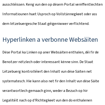
ausschléissen. Keng vun den op dësem Portal verëffentlechten
Informatiounen huet Usproch op Vollstännegkeet oder ass
dem lëtzebuergesche Staat géigeniwwer verflichtend.
Hyperlinken a verbonne Websäiten
Dëse Portal ka Linken op aner Websäiten enthalen, déi fir de
Benotzer nëtzlech oder interessant kënne sinn. De Staat
Lëtzebuerg kontrolléiert den Inhalt vun dëse Säiten net
systematesch. Hie kann also net fir den Inhalt vun dëse Säite
verantwortlech gemaach ginn, weder a Bezuch op hir
Legalitéit nach op d'Richtegkeet vun den do enthalenen