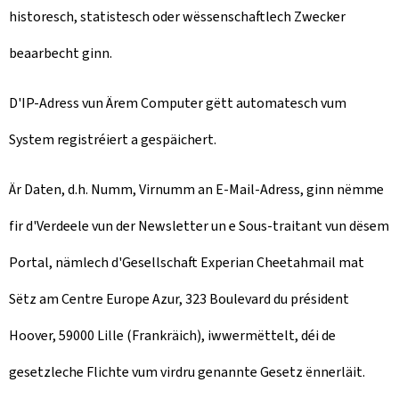
historesch, statistesch oder wëssenschaftlech Zwecker
beaarbecht ginn.
D'IP-Adress vun Ärem Computer gëtt automatesch vum
System registréiert a gespäichert.
Är Daten, d.h. Numm, Virnumm an E-Mail-Adress, ginn nëmme
fir d'Verdeele vun der Newsletter un e Sous-traitant vun dësem
Portal, nämlech d'Gesellschaft Experian Cheetahmail mat
Sëtz am Centre Europe Azur, 323 Boulevard du président
Hoover, 59000 Lille (Frankräich), iwwermëttelt, déi de
gesetzleche Flichte vum virdru genannte Gesetz ënnerläit.