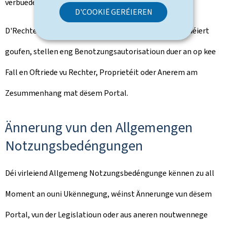
verbueden.
D'COOKIË GERÉIEREN
D'Rechter, déi Iech uewen implizit oder explizit accordéiert
goufen, stellen eng Benotzungsautorisatioun duer an op kee
Fall en Oftriede vu Rechter, Proprietéit oder Anerem am
Zesummenhang mat dësem Portal.
Ännerung vun den Allgemengen
Notzungsbedéngungen
Déi virleiend Allgemeng Notzungsbedéngunge kënnen zu all
Moment an ouni Ukënnegung, wéinst Ännerunge vun dësem
Portal, vun der Legislatioun oder aus aneren noutwennege