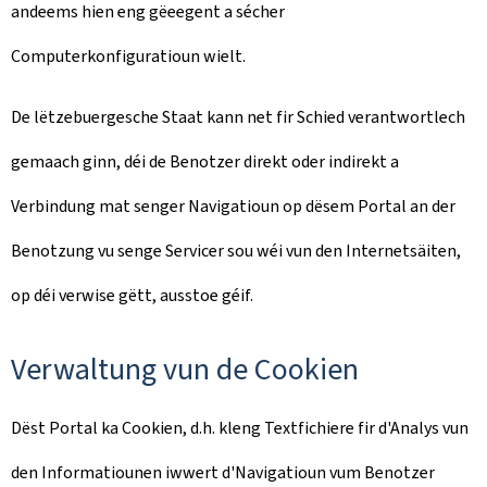
andeems hien eng gëeegent a sécher
Computerkonfiguratioun wielt.
De lëtzebuergesche Staat kann net fir Schied verantwortlech
gemaach ginn, déi de Benotzer direkt oder indirekt a
Verbindung mat senger Navigatioun op dësem Portal an der
Benotzung vu senge Servicer sou wéi vun den Internetsäiten,
op déi verwise gëtt, ausstoe géif.
Verwaltung vun de Cookien
Dëst Portal ka Cookien, d.h. kleng Textfichiere fir d'Analys vun
den Informatiounen iwwert d'Navigatioun vum Benotzer