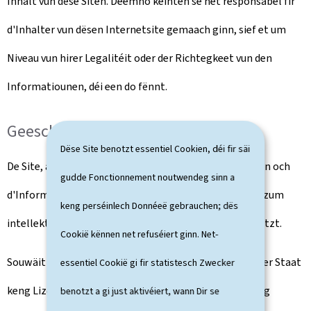
Inhalt vun dëse Siten. Deemno kéinten se net responsabel fir
d'Inhalter vun dësen Internetsite gemaach ginn, sief et um
Niveau vun hirer Legalitéit oder der Richtegkeet vun den
Informatiounen, déi een do fënnt.
Geeschtegt Eegentum
Dëse Site benotzt essentiel Cookien, déi fir säi
De Site, all seng Elementer (dorënner och de Layout) an och
gudde Fonctionnement noutwendeg sinn a
d'Informatiounen an d'Servicer sinn iwwer d'Gesetzer zum
keng perséinlech Donnéeë gebrauchen; dës
intellektuelle Besëtz an zu den Auteursrechter geschützt.
Cookië kënnen net refuséiert ginn. Net-
Souwäit net anescht uginn, accordéiert de Lëtzebuerger Staat
essentiel Cookië gi fir statistesch Zwecker
keng Lizenz oder Geneemegung a Bezuch op geeschteg
benotzt a gi just aktivéiert, wann Dir se