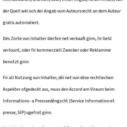
der Quell wéi och der Angab vum Auteursrecht an dem Auteur
gratis autoriséiert.
Dës Zorte vun Inhalter dierfen net verkaaft ginn, fir Geld
verlount, oder fir kommerziell Zwecker oder Reklamme
benotzt ginn.
Fir all Notzung vun Inhalter, déi net vun dëse rechtlechen
Aspekter ofgedeckt ass, muss den Accord am Viraum beim
Informations- a Presssedéngscht (Service Information et
presse, SIP) ugefrot ginn.