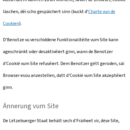
läschen, déi scho gespäichert sinn (kuckt d’
Charte vun de
Cookien
).
D'Benotze vu verschiddene Funktionalitéite vum Site kann
ageschränkt oder desaktivéiert ginn, wann de Benotzer
d'Cookië vum Site refuséiert. Dem Benotzer gëtt geroden, säi
Browser esou anzestellen, datt d'Cookië vum Site akzeptéiert
ginn.
Ännerung vum Site
De Lëtzebuerger Staat behält sech d'Fräiheet vir, dëse Site,