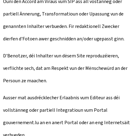
Ouni den Accord am Viraus vum SIP ass all vostänneg oder
partiell Ännerung, Transformatioun oder Upassung vun de
genannten Inhalter verbueden. Fir redaktionell Zwecker
dierfen d'Fotoen awer geschnidden an/oder ugepasst ginn.
D'Benotzer, déi Inhalter vun dësem Site reproduzéieren,
verflichte sech, dat am Respekt vun der Mënschewürd an der
Persoun ze maachen.
Ausser mat ausdrécklecher Erlaabnis vum Editeur ass déi
vollstänneg oder partiell Integratioun vum Portal
gouvernement.lu an en anert Portal oder an eng Internetsäit
verbueden.