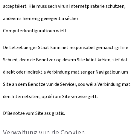
acceptéiert. Hie muss sech virun Internetpiraterie schützen,
andeems hien eng gëeegent a sécher
Computerkonfiguratioun wielt.
De Lëtzebuerger Staat kann net responsabel gemaach gi fir e
Schued, deen de Benotzer op dësem Site kéint kréien, sief dat
direkt oder indirekt a Verbindung mat senger Navigatioun um
Site an dem Benotze vun de Servicer, sou wéi a Verbindung mat
den Internetsiten, op déi um Site verwise gëtt.
D'Benotze vum Site ass gratis.
Verwaltung vun de Cookien