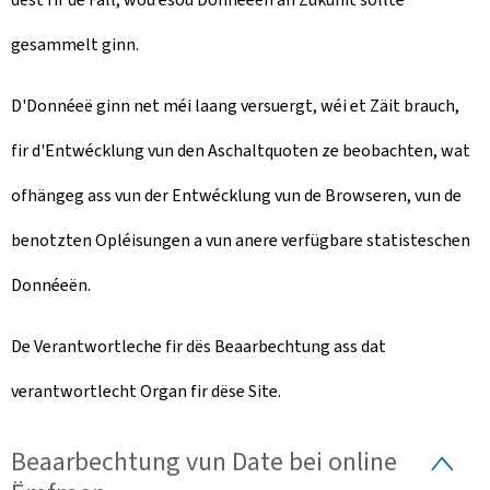
gesammelt ginn.
D'Donnéeë ginn net méi laang versuergt, wéi et Zäit brauch,
fir d'Entwécklung vun den Aschaltquoten ze beobachten, wat
ofhängeg ass vun der Entwécklung vun de Browseren, vun de
benotzten Opléisungen a vun anere verfügbare statisteschen
Donnéeën.
De Verantwortleche fir dës Beaarbechtung ass dat
verantwortlecht Organ fir dëse Site.
Beaarbechtung vun Date bei online
U