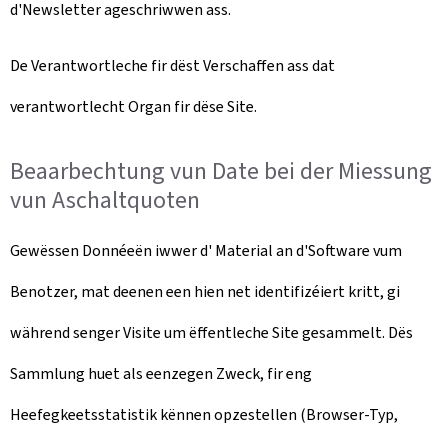
d'Newsletter ageschriwwen ass.
De Verantwortleche fir dëst Verschaffen ass dat
verantwortlecht Organ fir dëse Site.
Beaarbechtung vun Date bei der Miessung
vun Aschaltquoten
Gewëssen Donnéeën iwwer d' Material an d'Software vum
Benotzer, mat deenen een hien net identifizéiert kritt, gi
während senger Visite um ëffentleche Site gesammelt. Dës
Sammlung huet als eenzegen Zweck, fir eng
Heefegkeetsstatistik kënnen opzestellen (Browser-Typ,