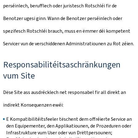
perséinlech, berufflech oder juristesch Rotschléi fir de
Benotzer ugesi ginn. Wann de Benotzer perséinlech oder
spezifesch Rotschléi brauch, muss en ëmmer déi kompetent
Servicer vun de verschiddenen Administratiounen zu Rot zéien.
Responsabilitéitsaschränkungen
vum Site
Dëse Site ass ausdrécklech net responsabel fir all direkt an
indirekt Konsequenzen ewéi:
E Kompatibilitéitsfeeler tëschent dem offréierte Service an
den Equipementer, den Applikatiounen, de Prozeduren oder
Infrastrukture vum User oder vun Drëttpersounen;