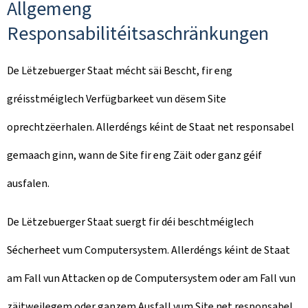
Allgemeng
Responsabilitéitsaschränkungen
De Lëtzebuerger Staat mécht säi Bescht, fir eng
gréisstméiglech Verfügbarkeet vun dësem Site
oprechtzëerhalen. Allerdéngs kéint de Staat net responsabel
gemaach ginn, wann de Site fir eng Zäit oder ganz géif
ausfalen.
De Lëtzebuerger Staat suergt fir déi beschtméiglech
Sécherheet vum Computersystem. Allerdéngs kéint de Staat
am Fall vun Attacken op de Computersystem oder am Fall vun
zäitweilegem oder ganzem Ausfall vum Site net responsabel