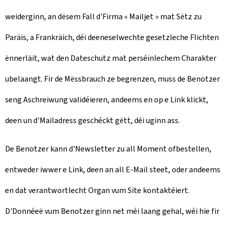
weiderginn, an dësem Fall d'Firma «
Mailjet
» mat Sëtz zu
Paräis, a Frankräich, déi deeneselwechte gesetzleche Flichten
ënnerläit, wat den Dateschutz mat perséinlechem Charakter
ubelaangt. Fir de Mëssbrauch ze begrenzen, muss de Benotzer
seng Aschreiwung validéieren, andeems en op e Link klickt,
deen un d'Mailadress geschéckt gëtt, déi uginn ass.
De Benotzer kann d'Newsletter zu all Moment ofbestellen,
entweder iwwer e Link, deen an all E-Mail steet, oder andeems
en dat verantwortlecht Organ vum Site kontaktéiert.
D'Donnéeë vum Benotzer ginn net méi laang gehal, wéi hie fir