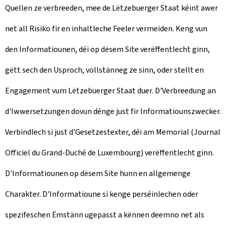
Quellen ze verbreeden, mee de Lëtzebuerger Staat kéint awer
net all Risiko fir en inhaltleche Feeler vermeiden. Keng vun
den Informatiounen, déi op dësem Site verëffentlecht ginn,
gëtt sech den Usproch, vollstänneg ze sinn, oder stellt en
Engagement vum Lëtzebuerger Staat duer. D'Verbreedung an
d'Iwwersetzungen dovun dénge just fir Informatiounszwecker.
Verbindlech si just d'Gesetzestexter, déi am Memorial (
Journal
Officiel du Grand-Duché de Luxembourg
) verëffentlecht ginn.
D'Informatiounen op dësem Site hunn en allgemenge
Charakter. D'Informatioune si kenge perséinlechen oder
spezifeschen Ëmstänn ugepasst a kënnen deemno net als