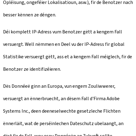
Opléisung, ongeféier Lokalisatioun, asw.), fir de Benotzer nach
besser kënnen ze déngen.
Déi komplett IP-Adress vum Benotzer gëtt a kengem Fall
versuergt. Well nëmmen en Deel vu der IP-Adress fir global
Statistike versuergt gëtt, ass et a kengem Fall méiglech, fir de
Benotzer ze identifizéieren.
Dës Donnéeë ginn an Europa, vun engem Zouliwwerer,
versuergt an ënnerbruecht, an dësem Fall d'Firma Adobe
Systems Inc., deen deeneselwechte gesetzleche Flichten
ënnerläit, wat de perséinlechen Dateschutz ubelaangt, an
dëst fir de Fall, wou esou Donnéeën an Zukunft sollte