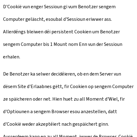
D'Cookië vun enger Sessioun gi vum Benotzer sengem
Computer geläscht, esoubal d'Sessioun eriwwer ass.
Allerdéngs bleiwen déi persistent Cookien um Benotzer
sengem Computer bis 1 Mount nom Enn vun der Sessioun
erhalen.
De Benotzer ka selwer decidéieren, ob en dem Server vun
dësem Site d'Erlaabnes gëtt, fir Cookien op sengem Computer
ze späicheren oder net. Hien huet zu all Moment d'Wiel, fir
d'Optiounen a sengem Browser esou anzestellen, datt
d'Cookië weder akzeptéiert nach gespäichert ginn.
Ausserdeem kann en zu all Moment, iwwer de Browser, Cookië