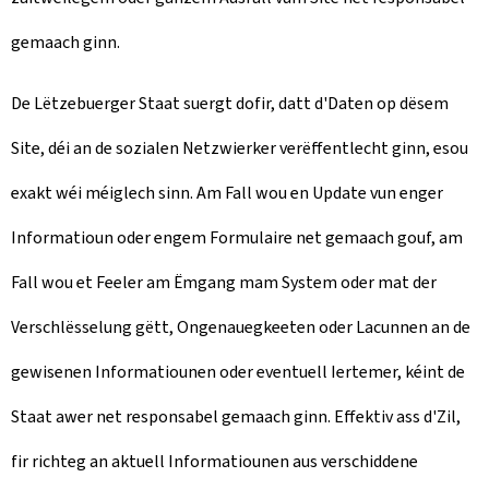
gemaach ginn.
De Lëtzebuerger Staat suergt dofir, datt d'Daten op dësem
Site, déi an de sozialen Netzwierker verëffentlecht ginn, esou
exakt wéi méiglech sinn. Am Fall wou en Update vun enger
Informatioun oder engem Formulaire net gemaach gouf, am
Fall wou et Feeler am Ëmgang mam System oder mat der
Verschlësselung gëtt, Ongenauegkeeten oder Lacunnen an de
gewisenen Informatiounen oder eventuell Iertemer, kéint de
Staat awer net responsabel gemaach ginn. Effektiv ass d'Zil,
fir richteg an aktuell Informatiounen aus verschiddene