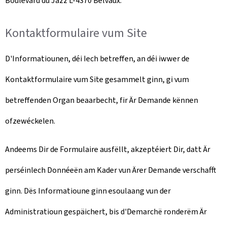
Boulevard du Jazz L-4370 Belvaux
.
Kontaktformulaire vum Site
D'Informatiounen, déi Iech betreffen, an déi iwwer de
Kontaktformulaire vum Site gesammelt ginn, gi vum
betreffenden Organ beaarbecht, fir Är Demande kënnen
ofzewéckelen.
Andeems Dir de Formulaire ausfëllt, akzeptéiert Dir, datt Är
perséinlech Donnéeën am Kader vun Ärer Demande verschafft
ginn. Dës Informatioune ginn esoulaang vun der
Administratioun gespäichert, bis d'Demarchë ronderëm Är