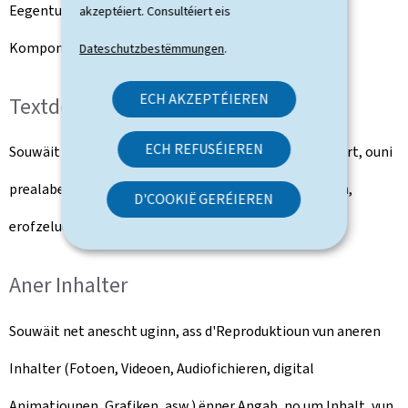
Eegentumsrechter, déi hien op dëst Portal, seng
akzeptéiert. Consultéiert eis
Komponenten oder Servicer huet.
Dateschutzbestëmmungen
.
ECH AKZEPTÉIEREN
Textdokumenter
ECH REFUSÉIEREN
Souwäit net anescht uginn, ass de Benotzer autoriséiert, ouni
prealabel Ufro, all d'Textdokumenter ze consultéieren,
D'COOKIË GERÉIEREN
erofzelueden oder ze drécken.
Aner Inhalter
Souwäit net anescht uginn, ass d'Reproduktioun vun aneren
Inhalter (Fotoen, Videoen, Audiofichieren, digital
Animatiounen, Grafiken, asw.) ënner Angab, no um Inhalt, vun