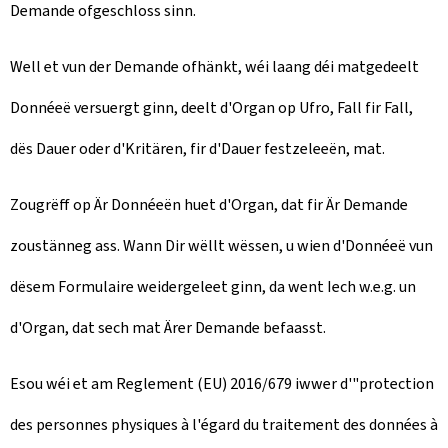
Demande ofgeschloss sinn.
Well et vun der Demande ofhänkt, wéi laang déi matgedeelt
Donnéeë versuergt ginn, deelt d'Organ op Ufro, Fall fir Fall,
dës Dauer oder d'Kritären, fir d'Dauer festzeleeën, mat.
Zougrëff op Är Donnéeën huet d'Organ, dat fir Är Demande
zoustänneg ass. Wann Dir wëllt wëssen, u wien d'Donnéeë vun
dësem Formulaire weidergeleet ginn, da went Iech w.e.g. un
d'Organ, dat sech mat Ärer Demande befaasst.
Esou wéi et am Reglement (EU) 2016/679 iwwer d'"protection
des personnes physiques à l'égard du traitement des données à