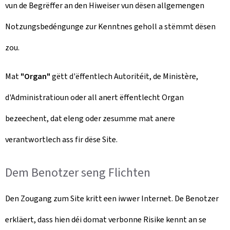
vun de Begrëffer an den Hiweiser vun dësen allgemengen
Notzungsbedéngunge zur Kenntnes geholl a stëmmt dësen
zou.
Mat
"Organ"
gëtt d'ëffentlech Autoritéit, de Ministère,
d'Administratioun oder all anert ëffentlecht Organ
bezeechent, dat eleng oder zesumme mat anere
verantwortlech ass fir dëse Site.
Dem Benotzer seng Flichten
Den Zougang zum Site kritt een iwwer Internet. De Benotzer
erkläert, dass hien déi domat verbonne Risike kennt an se