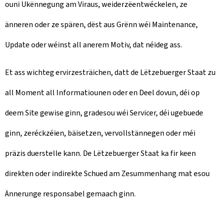
ouni Ukënnegung am Viraus, weiderzëentwéckelen, ze
änneren oder ze spären, dëst aus Grënn wéi Maintenance,
Update oder wéinst all anerem Motiv, dat néideg ass.
Et ass wichteg ervirzesträichen, datt de Lëtzebuerger Staat zu
all Moment all Informatiounen oder en Deel dovun, déi op
deem Site gewise ginn, gradesou wéi Servicer, déi ugebuede
ginn, zeréckzéien, bäisetzen, vervollstännegen oder méi
präzis duerstelle kann. De Lëtzebuerger Staat ka fir keen
direkten oder indirekte Schued am Zesummenhang mat esou
Ännerunge responsabel gemaach ginn.