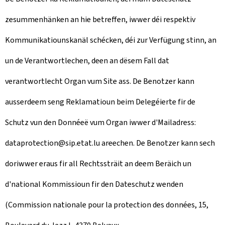
zesummenhänken an hie betreffen, iwwer déi respektiv
Kommunikatiounskanäl schécken, déi zur Verfügung stinn, an
un de Verantwortlechen, deen an dësem Fall dat
verantwortlecht Organ vum Site ass. De Benotzer kann
ausserdeem seng Reklamatioun beim Delegéierte fir de
Schutz vun den Donnéeë vum Organ iwwer d'Mailadress:
dataprotection@sip.etat.lu areechen. De Benotzer kann sech
doriwwer eraus fir all Rechtssträit an deem Beräich un
d'national Kommissioun fir den Dateschutz wenden
(
Commission nationale pour la protection des données, 15,