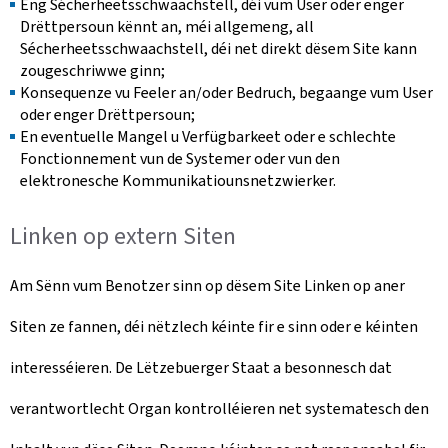
Eng Sécherheetsschwaachstell, déi vum User oder enger
Drëttpersoun kënnt an, méi allgemeng, all
Sécherheetsschwaachstell, déi net direkt dësem Site kann
zougeschriwwe ginn;
Konsequenze vu Feeler an/oder Bedruch, begaange vum User
oder enger Drëttpersoun;
En eventuelle Mangel u Verfügbarkeet oder e schlechte
Fonctionnement vun de Systemer oder vun den
elektronesche Kommunikatiounsnetzwierker.
Linken op extern Siten
Am Sënn vum Benotzer sinn op dësem Site Linken op aner
Siten ze fannen, déi nëtzlech kéinte fir e sinn oder e kéinten
interesséieren. De Lëtzebuerger Staat a besonnesch dat
verantwortlecht Organ kontrolléieren net systematesch den