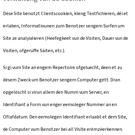
Dëse Site benotzt Clientscookien, kleng Textfichieren, déi et
erlaben, Informatiounen zum Benotzer sengem Surfen um
Site ze analyséieren (Heefegkeet vun de Visiten, Dauer vun de
Visiten, ofgeruffe Säiten, etc.).
Si gi vum Site an engem Repertoire ofgeluecht, deen et zu
dësem Zweck um Benotzer sengem Computer gëtt. Dran
opgelëscht si virun allem den Numm vum Server, en
Identifiant a Form vun enger eemoleger Nummer an en
Oflafdatum. Den eemolegen Identifiant erlaabt et dem Site,
de Computer vum Benotzer bei all Visite erëmzëerkennen.