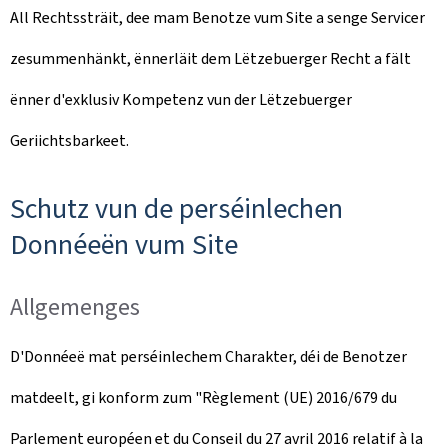
All Rechtssträit, dee mam Benotze vum Site a senge Servicer
zesummenhänkt, ënnerläit dem Lëtzebuerger Recht a fält
ënner d'exklusiv Kompetenz vun der Lëtzebuerger
Geriichtsbarkeet.
Schutz vun de perséinlechen
Donnéeën vum Site
Allgemenges
D'Donnéeë mat perséinlechem Charakter, déi de Benotzer
matdeelt, gi konform zum "
Règlement (UE) 2016/679 du
Parlement européen et du Conseil du 27 avril 2016 relatif à la