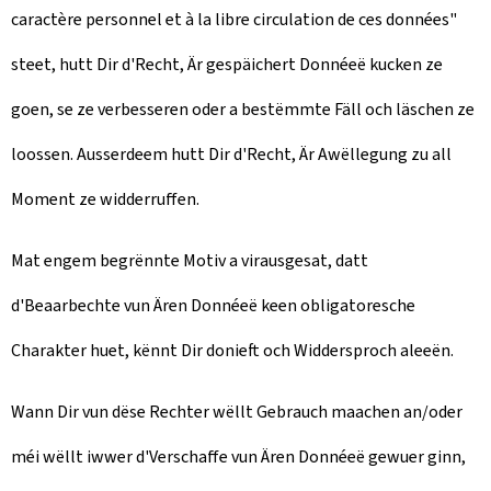
caractère personnel et à la libre circulation de ces données"
steet, hutt Dir d'Recht, Är gespäichert Donnéeë kucken ze
goen, se ze verbesseren oder a bestëmmte Fäll och läschen ze
loossen. Ausserdeem hutt Dir d'Recht, Är Awëllegung zu all
Moment ze widderruffen.
Mat engem begrënnte Motiv a virausgesat, datt
d'Beaarbechte vun Ären Donnéeë keen obligatoresche
Charakter huet, kënnt Dir donieft och Widdersproch aleeën.
Wann Dir vun dëse Rechter wëllt Gebrauch maachen an/oder
méi wëllt iwwer d'Verschaffe vun Ären Donnéeë gewuer ginn,