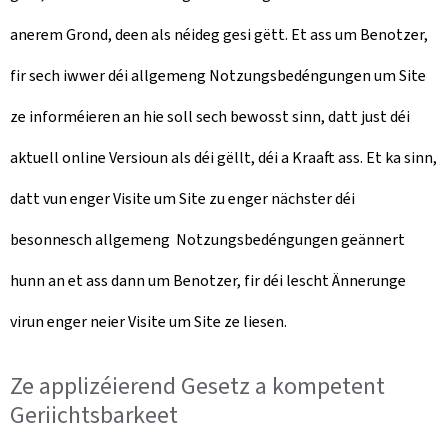
anerem Grond, deen als néideg gesi gëtt. Et ass um Benotzer,
fir sech iwwer déi allgemeng Notzungsbedéngungen um Site
ze informéieren an hie soll sech bewosst sinn, datt just déi
aktuell online Versioun als déi gëllt, déi a Kraaft ass. Et ka sinn,
datt vun enger Visite um Site zu enger nächster déi
besonnesch allgemeng Notzungsbedéngungen geännert
hunn an et ass dann um Benotzer, fir déi lescht Ännerunge
virun enger neier Visite um Site ze liesen.
Ze applizéierend Gesetz a kompetent
Geriichtsbarkeet