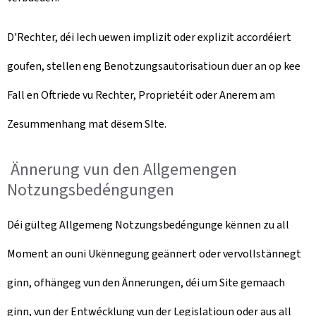
D'Rechter, déi Iech uewen implizit oder explizit accordéiert
goufen, stellen eng Benotzungsautorisatioun duer an op kee
Fall en Oftriede vu Rechter, Proprietéit oder Anerem am
Zesummenhang mat dësem SIte.
Ännerung vun den Allgemengen
Notzungsbedéngungen
Déi gülteg Allgemeng Notzungsbedéngunge kënnen zu all
Moment an ouni Ukënnegung geännert oder vervollstännegt
ginn, ofhängeg vun den Ännerungen, déi um Site gemaach
ginn, vun der Entwécklung vun der Legislatioun oder aus all