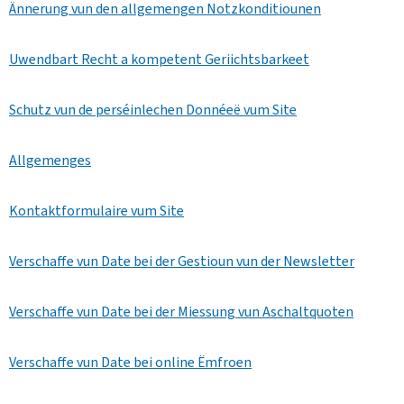
Ännerung vun den allgemengen Notzkonditiounen
Uwendbart Recht a kompetent Geriichtsbarkeet
Schutz vun de perséinlechen Donnéeë vum Site
Allgemenges
Kontaktformulaire vum Site
Verschaffe vun Date bei der Gestioun vun der
Newsletter
Verschaffe vun Date bei der Miessung vun Aschaltquoten
Verschaffe vun Date bei online Ëmfroen