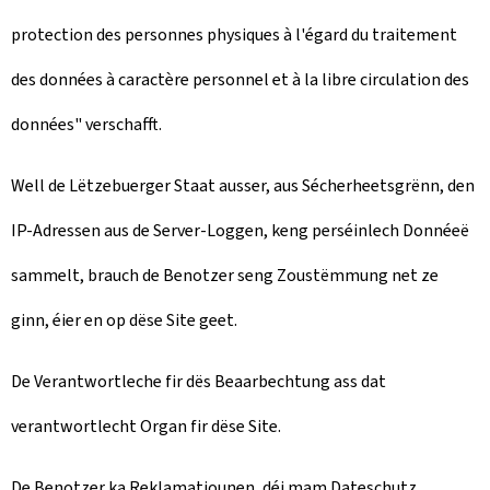
protection des personnes physiques à l'égard du traitement
des données à caractère personnel et à la libre circulation des
données
" verschafft.
Well de Lëtzebuerger Staat ausser, aus Sécherheetsgrënn, den
IP-Adressen aus de Server-Loggen, keng perséinlech Donnéeë
sammelt, brauch de Benotzer seng Zoustëmmung net ze
ginn, éier en op dëse Site geet.
De Verantwortleche fir dës Beaarbechtung ass dat
verantwortlecht Organ fir dëse Site.
De Benotzer ka Reklamatiounen, déi mam Dateschutz