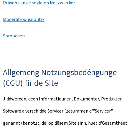
Präsenz an de sozialen Netzwierker
Moderatiounspolitik
Sproochen
Allgemeng Notzungsbedéngunge
(CGU) fir de Site
Jiddwereen, deen Informatiounen, Dokumenter, Produkter,
Software a verschidde Servicer (zesummen d'"Servicer"
genannt) benotzt, déi op dësem Site sinn, huet d'Gesamtheet