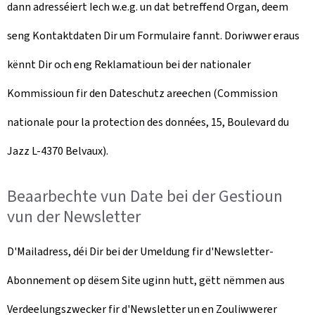
dann adresséiert Iech w.e.g. un dat betreffend Organ, deem
seng Kontaktdaten Dir um Formulaire fannt. Doriwwer eraus
kënnt Dir och eng Reklamatioun bei der nationaler
Kommissioun fir den Dateschutz areechen (
Commission
nationale pour la protection des données, 15, Boulevard du
Jazz L-4370 Belvaux)
.
Beaarbechte vun Date bei der Gestioun
vun der
Newsletter
D'Mailadress, déi Dir bei der Umeldung fir d'
Newsletter
-
Abonnement op dësem Site uginn hutt, gëtt nëmmen aus
Verdeelungszwecker fir d'
Newsletter
un en Zouliwwerer