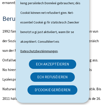
ernannt gëtt.
keng perséinlech Donnéeë gebrauchen; dës
Cookië kënnen net refuséiert ginn. Net-
Beruffstätegkeet
essentiel Cookië gi fir statistesch Zwecker
1992 fänkt d'Martine Deprez bei der Generalinspektioun vun
benotzt a gi just aktivéiert, wann Dir se
der Sozialversécherung un, wou si fir d'Dossieren am Beräich
akzeptéiert. Consultéiert eis
vun der Renteversécherung, dem Kannergeld, der
Dateschutzbestëmmungen
.
Onfallversécherung an der Zousazpensioun zoustänneg ass.
ECH AKZEPTÉIEREN
No hirem 3. Congé de maternité, packt si de Stage fir als
ECH REFUSÉIEREN
Lycéesproff ze schaffen a gëtt 2004 Enseignante fir
Naturwëssenschafte mam Schwéierpunkt op Mathematik. Bis
D'COOKIË GERÉIEREN
2011 hält si Kuer am Lycée Aline Mayrisch, a vun 2011 bis de 16.