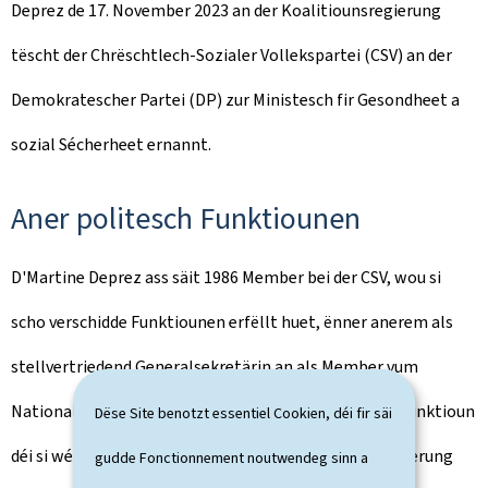
Deprez de 17. November 2023 an der Koalitiounsregierung
tëscht der Chrëschtlech-Sozialer Vollekspartei (CSV) an der
Demokratescher Partei (DP) zur Ministesch fir Gesondheet a
sozial Sécherheet ernannt.
Aner politesch Funktiounen
D'Martine Deprez ass säit 1986 Member bei der CSV, wou si
scho verschidde Funktiounen erfëllt huet, ënner anerem als
stellvertriedend Generalsekretärin an als Member vum
Nationalcomité. 2012 gëtt si Staatsconseillère, eng Funktioun
Dëse Site benotzt essentiel Cookien, déi fir säi
déi si wéinst Incompatibilitéit opgëtt wéi si an d'Regierung
gudde Fonctionnement noutwendeg sinn a