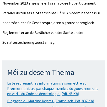
November 2023 enseignéiert si am Lycée Hubert Clément.
Parallel dozou ass si Staatsconseillère. An deem Kader ass si
haaptsächlech fir Gesetzesprojeten a groussherzoglech
Reglementer an de Beräicher vun der Santé an der
Sozialversécherung zoustänneg.
Méi zu dësem Thema
Liste reprenant les informations à soumettre au
Premier ministre par chaque membre du gouvernement
en vertu du Code de déontologie (Pdf, 46 Kb)
Biographie - Martine Deprez (Franséisch, Pdf, 837 Kb)