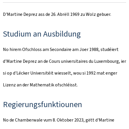
D'Martine Deprez ass de 26. Abrëll 1969 zu Wolz gebuer.
Studium an Ausbildung
No hirem Ofschloss am Secondaire am Joer 1988, studéiert
d'Martine Deprez an de Cours universitaires du Luxembourg, ier
si op d'Lécker Universitéit wiesselt, wou si 1992 mat enger
Lizenz an der Mathematik ofschléisst.
Regierungsfunktiounen
No de Chamberwale vum 8. Oktober 2023, gëtt d'Martine