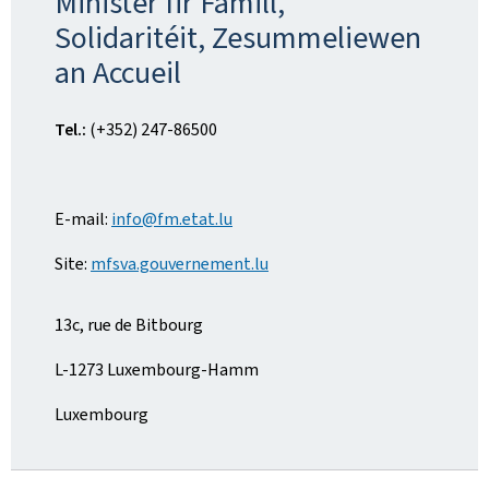
Minister fir Famill,
Solidaritéit, Zesummeliewen
an Accueil
Tel.:
(+352) 247-86500
E-mail:
info@fm.etat.lu
Site:
mfsva.gouvernement.lu
13c, rue de Bitbourg
L-1273 Luxembourg-Hamm
Luxembourg