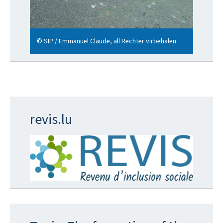
© SIP / Emmanuel Claude, all Rechter virbehalen
revis.lu