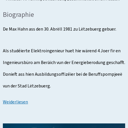
Biographie
De Max Hahn ass den 30. Abrëll 1981 zu Lëtzebuerg gebuer.
Als studéierte Elektroingenieur huet hie wärend 4 Joer fir en
Ingenieursbüro am Beräich vun der Energieberodung geschafft.
Donieft ass hien Ausbildungsoffizéier bei de Beruffspompjeeë
vun der Stad Lëtzebuerg.
Weiderliesen