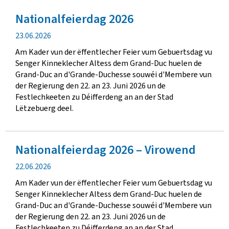
Nationalfeierdag 2026
V
23.06.2026
e
Am Kader vun der ëffentlecher Feier vum Gebuertsdag vu
r
Senger Kinneklecher Altess dem Grand-Duc huelen de
ë
Grand-Duc an d'Grande-Duchesse souwéi d'Membere vun
f
der Regierung den 22. an 23. Juni 2026 un de
f
Festlechkeeten zu Déifferdeng an an der Stad
e
Lëtzebuerg deel.
n
t
l
Nationalfeierdag 2026 – Virowend
e
c
V
22.06.2026
h
e
u
Am Kader vun der ëffentlecher Feier vum Gebuertsdag vu
r
n
Senger Kinneklecher Altess dem Grand-Duc huelen de
ë
g
Grand-Duc an d'Grande-Duchesse souwéi d'Membere vun
f
s
der Regierung den 22. an 23. Juni 2026 un de
f
d
Festlechkeeten zu Déifferdeng an an der Stad