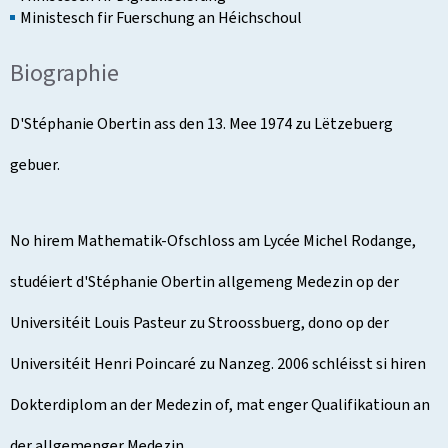
Ministesch fir Fuerschung an Héichschoul
Biographie
D'Stéphanie Obertin ass den 13. Mee 1974 zu Lëtzebuerg
gebuer.
No hirem Mathematik-Ofschloss am Lycée Michel Rodange,
studéiert d'Stéphanie Obertin allgemeng Medezin op der
Universitéit Louis Pasteur zu Stroossbuerg, dono op der
Universitéit Henri Poincaré zu Nanzeg. 2006 schléisst si hiren
Dokterdiplom an der Medezin of, mat enger Qualifikatioun an
der allgemenger Medezin.