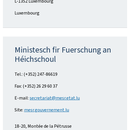
L-1352 Luxembourg
Luxembourg
Ministesch fir Fuerschung an
Héichschoul
Tel.: (+352) 247-86619
Fax: (+352) 26 29 60 37
E-mail:
secretariat@mesr.etat.lu
Site:
mesr.gouvernement.lu
18-20, Montée de la Pétrusse