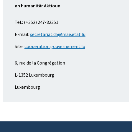
an humanitär Aktioun
Tel.: (+352) 247-82351
E-mail:
secretariat.d5@mae.etat.lu
Site:
cooperation.gouvernement.lu
6, rue de la Congrégation
L-1352 Luxembourg
Luxembourg