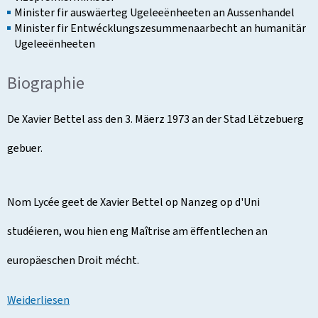
Minister fir auswäerteg Ugeleeënheeten an Aussenhandel
Minister fir Entwécklungszesummenaarbecht an humanitär
Ugeleeënheeten
Biographie
De Xavier Bettel ass den 3. Mäerz 1973 an der Stad Lëtzebuerg
gebuer.
Nom Lycée geet de Xavier Bettel op Nanzeg op d'Uni
studéieren, wou hien eng Maîtrise am ëffentlechen an
europäeschen Droit mécht.
Weiderliesen