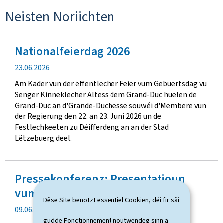
Neisten Noriichten
Nationalfeierdag 2026
V
23.06.2026
e
Am Kader vun der ëffentlecher Feier vum Gebuertsdag vu
r
Senger Kinneklecher Altess dem Grand-Duc huelen de
ë
Grand-Duc an d'Grande-Duchesse souwéi d'Membere vun
f
der Regierung den 22. an 23. Juni 2026 un de
f
Festlechkeeten zu Déifferdeng an an der Stad
e
Lëtzebuerg deel.
n
t
l
Pressekonferenz: Presentatioun
e
c
vum Resilienzpak
h
Dëse Site benotzt essentiel Cookien, déi fir säi
V
09.06.2026
u
e
n
gudde Fonctionnement noutwendeg sinn a