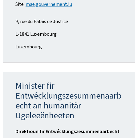
Site:
mae.gouvernement.lu
9, rue du Palais de Justice
L-1841 Luxembourg
Luxembourg
Minister fir
Entwécklungszesummenaarb
echt an humanitär
Ugeleeënheeten
Direktioun fir Entwécklungszesummenaarbecht