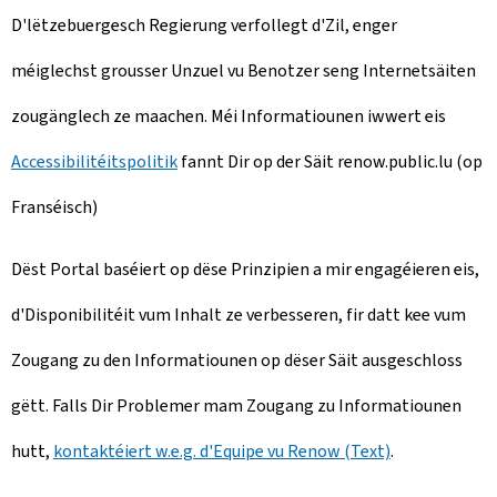
D'lëtzebuergesch Regierung verfollegt d'Zil, enger
méiglechst grousser Unzuel vu Benotzer seng Internetsäiten
zougänglech ze maachen. Méi Informatiounen iwwert eis
Accessibilitéitspolitik
fannt Dir op der Säit renow.public.lu (op
Franséisch)
Dëst Portal baséiert op dëse Prinzipien a mir engagéieren eis,
d'Disponibilitéit vum Inhalt ze verbesseren, fir datt kee vum
Zougang zu den Informatiounen op dëser Säit ausgeschloss
gëtt. Falls Dir Problemer mam Zougang zu Informatiounen
hutt,
kontaktéiert w.e.g. d'Equipe vu Renow (Text)
.