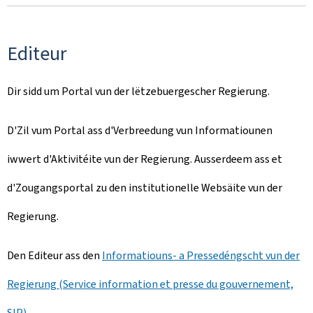
Editeur
Dir sidd um Portal vun der lëtzebuergescher Regierung.
D'Zil vum Portal ass d'Verbreedung vun Informatiounen
iwwert d'Aktivitéite vun der Regierung. Ausserdeem ass et
d'Zougangsportal zu den institutionelle Websäite vun der
Regierung.
Den Editeur ass den
Informatiouns- a Pressedéngscht vun der
Regierung (Service information et presse du gouvernement,
SIP)
.