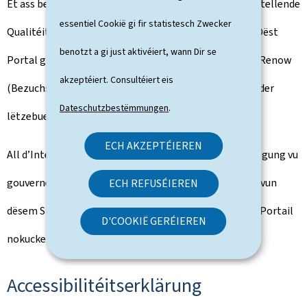
Et ass besonnesch dorop opgepasst ginn, en zefriddestellende
essentiel Cookië gi fir statistesch Zwecker
Qualitéits- an Accessibilitéitsniveau ze garantéieren. Dëst
benotzt a gi just aktivéiert, wann Dir se
Portal gëtt no den Empfeelunge vum Bezuchsmodell Renow
akzeptéiert. Consultéiert eis
(Bezuchsmodell vun der Website-Normalisatioun vun der
Dateschutzbestëmmungen
.
lëtzebuergescher Regierung) entwéckelt.
ECH AKZEPTÉIEREN
All d’Internetsite vun dësem Portail kréien d’Beglaubegung vu
gouvernement.lu. Fir den Niveau vun der Konformitéit vun
ECH REFUSÉIEREN
dësem Site ze wëssen, kënnt Dir d’
Beglaubegung
vum Portail
D'COOKIË GERÉIEREN
nokucken.
Accessibilitéitserklärung