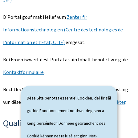
D'Portal gouf mat Hëllef vum
Zenter fir
Informatiounstechnologien (Centre des technologies de
l'information et l'Etat, CTIE)
ëmgesat.
Bei Froen iwwert dëst Portal a säin Inhalt benotzt w.e.g. de
Kontaktformulaire
.
Rechtlech Hiwäiser an Informatiounen iwwert den Hosting
Dëse Site benotzt essentiel Cookien, déi fir säi
vun dëser Websäit fannt Dir op der Säit
rechtlech Aspekter
.
gudde Fonctionnement noutwendeg sinn a
Qualitéit
keng perséinlech Donnéeë gebrauchen; dës
Cookië kënnen net refuséiert ginn. Net-