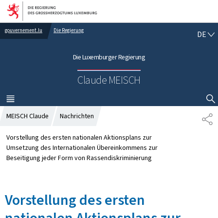
Zur Hauptnavigation
Zum Inhalt
gouvernement.lu
Die Regierung
D
DE
E
U
Die Luxemburger Regierung
T
S
Claude MEISCH
C
H
MENÜ
HAUPT-
SUCHFLED ANZEIGEN / SCHLIESSEN
MEISCH Claude
Nachrichten
T
E
I
Vorstellung des ersten nationalen Aktionsplans zur
L
Umsetzung des Internationalen Übereinkommens zur
E
Beseitigung jeder Form von Rassendiskriminierung
N
Vorstellung des ersten