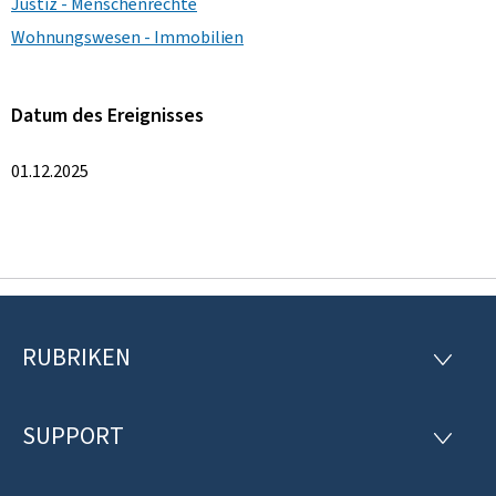
Justiz - Menschenrechte
Wohnungswesen - Immobilien
Datum des Ereignisses
01.12.2025
RUBRIKEN
F
R
U
o
B
R
SUPPORT
o
S
I
U
K
t
P
E