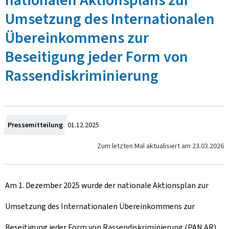
nationalen Aktionsplans zur
Umsetzung des Internationalen
Übereinkommens zur
Beseitigung jeder Form von
Rassendiskriminierung
Z
Pressemitteilung
01.12.2025
u
Zum letzten Mal aktualisiert am
23.03.2026
m
Am 1. Dezember 2025 wurde der nationale Aktionsplan zur
Umsetzung des Internationalen Übereinkommens zur
Beseitigung jeder Form von Rassendiskriminierung (PAN AR)