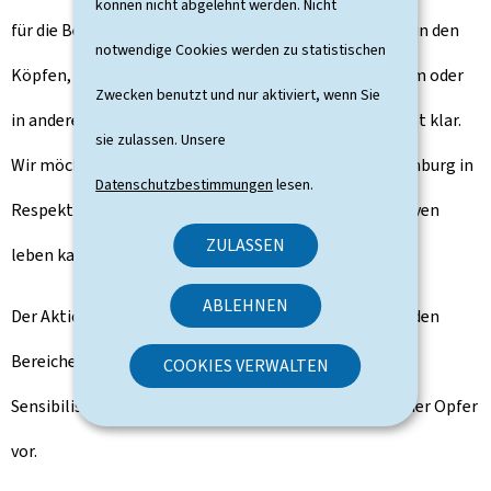
können nicht abgelehnt werden. Nicht
für die Beseitigung von Diskriminierung im Alltag und in den
notwendige Cookies werden zu statistischen
Köpfen, sei es in der Schule, beim Zugang zu Wohnraum oder
Zwecken benutzt und nur aktiviert, wenn Sie
in anderen Bereichen des sozialen Lebens. Unser Ziel ist klar.
sie zulassen. Unsere
Wir möchten, dass jedes Kind und jede Familie in Luxemburg in
Datenschutzbestimmungen
lesen.
Respekt und Würde und mit echten Zukunftsperspektiven
ZULASSEN
leben kann.
ABLEHNEN
Der Aktionsplan sieht daher konkrete Maßnahmen in den
Bereichen Beschäftigung, Bildung und Wohnen sowie
COOKIES VERWALTEN
Sensibilisierung, Datenerhebung und Unterstützung der Opfer
vor.