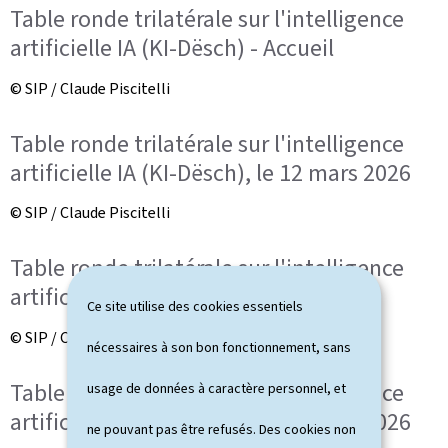
Table ronde trilatérale sur l'intelligence
artificielle IA (KI-Dësch) - Accueil
© SIP / Claude Piscitelli
Table ronde trilatérale sur l'intelligence
artificielle IA (KI-Dësch), le 12 mars 2026
© SIP / Claude Piscitelli
Table ronde trilatérale sur l'intelligence
artificielle IA (KI-Dësch) - Accueil
Ce site utilise des cookies essentiels
© SIP / Claude Piscitelli
nécessaires à son bon fonctionnement, sans
Table ronde trilatérale sur l'intelligence
usage de données à caractère personnel, et
artificielle IA (KI-Dësch), le 12 mars 2026
ne pouvant pas être refusés. Des cookies non