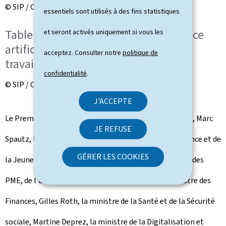
© SIP / Claude Piscitelli
essentiels sont utilisés à des fins statistiques
Table ronde trilatérale sur l'intelligence
et seront activés uniquement si vous les
artificielle IA (KI-Dësch) - Réunion de
acceptez. Consulter notre
politique de
travail - Tour de table
confidentialité
.
© SIP / Claude Piscitelli
J'ACCEPTE
Le Premier ministre, Luc Frieden, le ministre du Travail, Marc
JE REFUSE
Spautz, le ministre de l'Éducation nationale, de l'Enfance et de
GÉRER LES COOKIES
la Jeunesse, Claude Meisch, le ministre de l'Économie, des
PME, de l'Énergie et du Tourisme, Lex Delles, le ministre des
Finances, Gilles Roth, la ministre de la Santé et de la Sécurité
sociale, Martine Deprez, la ministre de la Digitalisation et