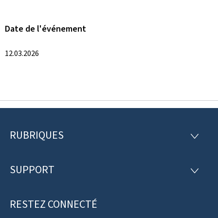
Date de l'événement
12.03.2026
RUBRIQUES
P
R
U
i
B
R
SUPPORT
e
S
I
U
Q
d
P
U
P
RESTEZ CONNECTÉ
d
E
O
S