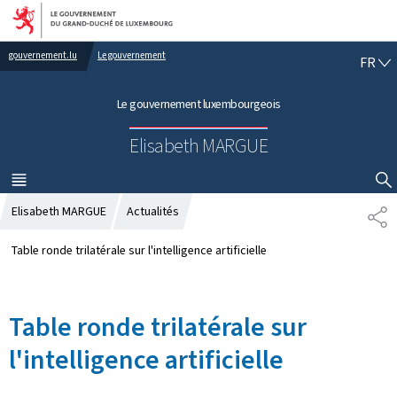
Aller au menu principal
Aller au contenu
gouvernement.lu
Le gouvernement
F
FR
R
A
Le gouvernement luxembourgeois
N
Ç
Elisabeth MARGUE
A
I
S
MENU
PRINCIPAL
AFFICHER / MASQUER LA RECHERCHE
Elisabeth MARGUE
Actualités
P
A
R
Table ronde trilatérale sur l'intelligence artificielle
T
A
G
Table ronde trilatérale sur
E
l'intelligence artificielle