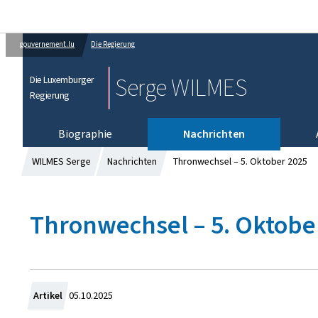
gouvernement.lu
Die Regierung
Serge WILMES
Die Luxemburger
Regierung
Biographie
Nachrichten
WILMES Serge
Nachrichten
Thronwechsel – 5. Oktober 2025
Thronwechsel – 5. Oktobe
Z
Artikel
05.10.2025