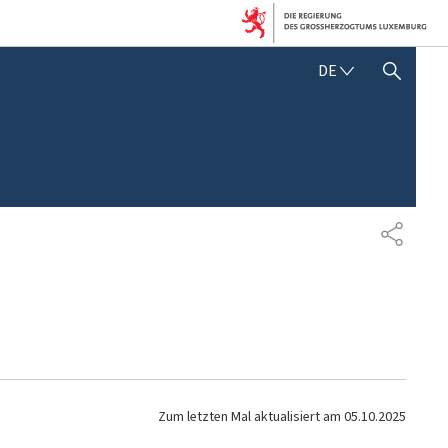
D
DE
SUCHFLED ANZEIGEN / SCHLIESSEN
E
U
T
S
C
H
T
E
I
L
E
N
Zum letzten Mal aktualisiert am
05.10.2025