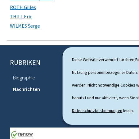
ROTH Gilles
THILL Eric
WILMES Serge
Diese Website verwendet für ihren B
RUBRIKEN
F
o
Nutzung personenbezogener Daten. D
Biographie
Agenda
o
werden. Nicht notwendige Cookies w
Nachrichten
t
benutzt und nur aktiviert, wenn Sie s
e
Datenschutzbestimmungen
lesen.
r