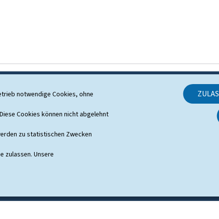
ZULA
etrieb notwendige Cookies, ohne
SUPPORT
iese Cookies können nicht abgelehnt
Kontakt
erden zu statistischen Zwecken
Sitemap
ie zulassen. Unsere
Informationen zur Webseite
Rechtliche Aspekte