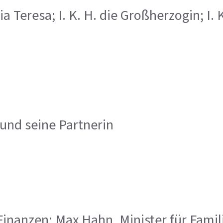
aria Teresa; I. K. H. die Großherzogin; I.
 und seine Partnerin
der Finanzen; Max Hahn, Minister für Fa