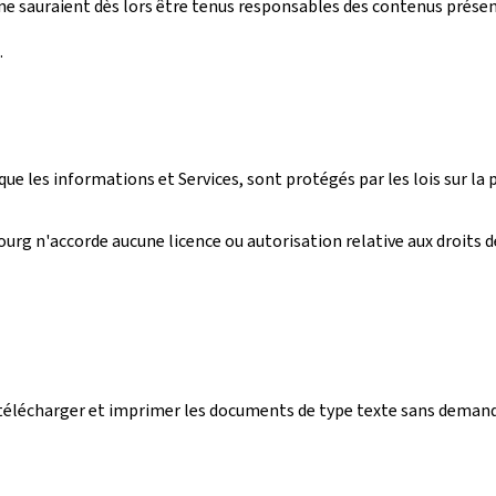
e sauraient dès lors être tenus responsables des contenus présentés
.
ue les informations et Services, sont protégés par les lois sur la p
rg n'accorde aucune licence ou autorisation relative aux droits de 
r, télécharger et imprimer les documents de type texte sans deman