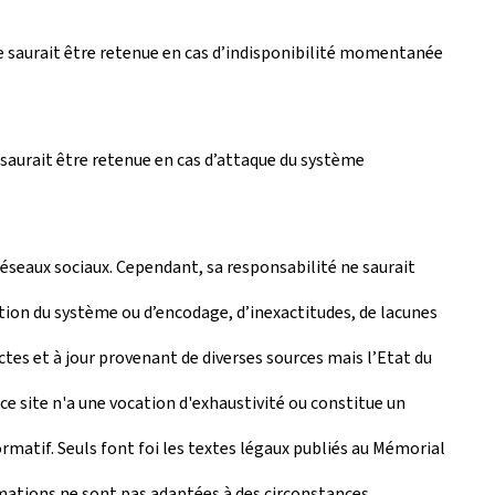
e saurait être retenue en cas d’indisponibilité momentanée
saurait être retenue en cas d’attaque du système
réseaux sociaux. Cependant, sa responsabilité ne saurait
tion du système ou d’encodage, d’inexactitudes, de lacunes
actes et à jour provenant de diverses sources mais l’Etat du
e site n'a une vocation d'exhaustivité ou constitue un
matif. Seuls font foi les textes légaux publiés au Mémorial
rmations ne sont pas adaptées à des circonstances