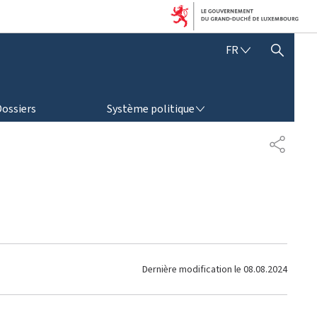
F
FR
AFFICHER / MASQUER LA RECHERCHE
R
A
N
SYSTÈME POLITIQUE
Ç
Dossiers
Système politique
A
I
P
S
A
R
T
A
G
E
Dernière modification le
08.08.2024