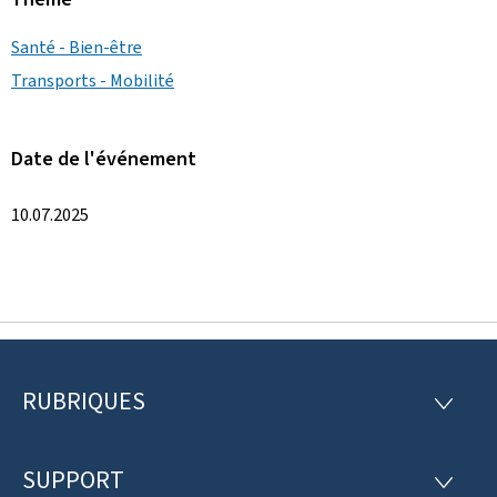
Santé - Bien-être
Transports - Mobilité
Date de l'événement
10.07.2025
RUBRIQUES
P
R
U
i
B
R
SUPPORT
e
S
I