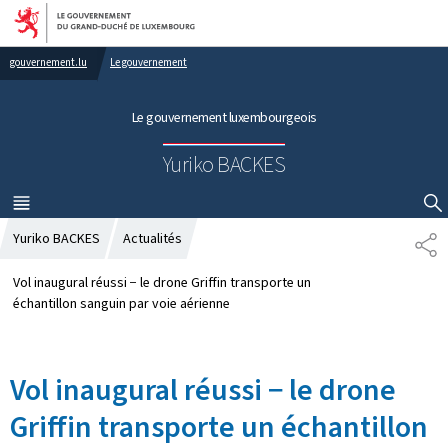
Aller au menu principal
Aller au contenu
gouvernement.lu
Le gouvernement
Le gouvernement luxembourgeois
Yuriko BACKES
MENU
PRINCIPAL
AFFICHER / MASQUER LA RECHERCHE
Yuriko BACKES
Actualités
P
A
R
Vol inaugural réussi − le drone Griffin transporte un
T
échantillon sanguin par voie aérienne
A
G
E
Vol inaugural réussi − le drone
Griffin transporte un échantillon