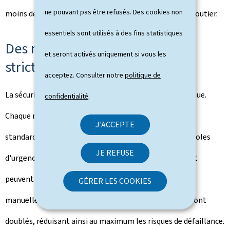
ne pouvant pas être refusés. Des cookies non
moins de vibrations en vol qu'au cours d'un transport routier.
essentiels sont utilisés à des fins statistiques
Des normes de sécurité les plus
et seront activés uniquement si vous les
strictes
acceptez. Consulter notre
politique de
La sécurité des opérations constitue une priorité absolue.
confidentialité
.
Chaque mission suit des procédures d'exploitation
J'ACCEPTE
standardisées, rigoureusement appliquées. Des protocoles
JE REFUSE
d'urgence et de déroutement détaillés sont en place et
peuvent être activés aussi bien automatiquement que
GÉRER LES COOKIES
manuellement. Tous les systèmes critiques du drone sont
doublés, réduisant ainsi au maximum les risques de défaillance.