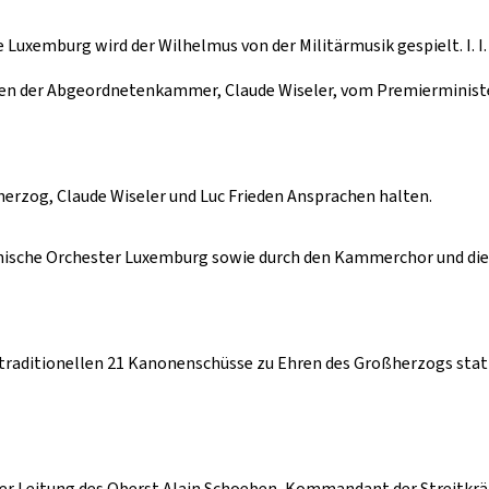
e Luxemburg wird der Wilhelmus von der Militärmusik gespielt. I. I.
en der Abgeordnetenkammer, Claude Wiseler, vom Premierminister,
herzog, Claude Wiseler und Luc Frieden Ansprachen halten.
ische Orchester Luxemburg sowie durch den Kammerchor und die
 traditionellen 21 Kanonenschüsse zu Ehren des Großherzogs stat
 der Leitung des Oberst Alain Schoeben, Kommandant der Streitkräf