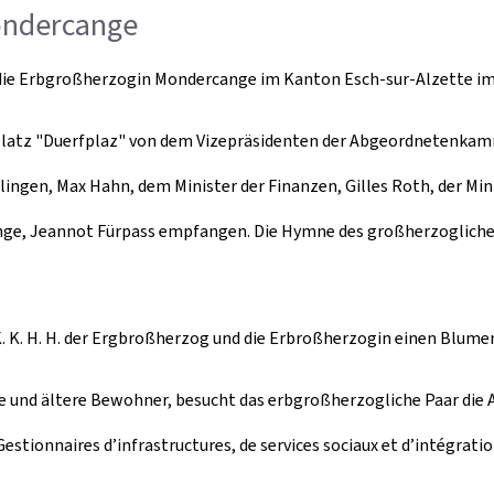
ondercange
nd die Erbgroßherzogin Mondercange im Kanton Esch-sur-Alzette im
latz "
Duerfplaz
" von dem Vizepräsidenten der Abgeordnetenkamm
gen, Max Hahn, dem Minister der Finanzen, Gilles Roth, der Minis
ge, Jeannot Fürpass empfangen. Die Hymne des großherzogliche
 K. K. H. H. der Ergbroßherzog und die Erbroßherzogin einen Blu
e und ältere Bewohner, besucht das erbgroßherzogliche Paar die 
estionnaires d’infrastructures, de services sociaux et d’intégrati