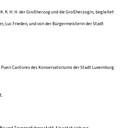
 K. K. H. H. der Großherzog und die Großherzogin, begleitet
 Luc Frieden, und von der Bürgermeisterin der Stadt
 Pueri Cantores des Konservatoriums der Stadt Luxemburg
t.
te und Truppenführer statt. Sie setzt sich aus