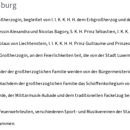
mburg
herzogin, begleitet von I. I. K. K. H. H. dem Erbgroßherzog und der
rinzessin Alexandra und Nicolas Bagory, S. K. H. Prinz Sébastien, I. K
laus von Liechtenstein, I. I. K. K. H. H. Prinz Guillaume und Prinzes
Großherzogin, an den Feierlichkeiten teil, die von der Stadt Luxe
ieder der großherzoglichen Familie werden von der Bürgermeisteri
achdem der großherzoglichen Familie das Schöffenkollegium vorge
rde, der Militärmusik-Aubade und dem traditionellen Fackelzug bei
 Feuerwehrleuten, verschiedenen Sport- und Musikvereinen der St
usammen.