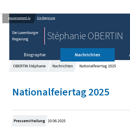
gouvernement.lu
Die Regierung
Stéphanie OBERTIN
Die Luxemburger
Regierung
Biographie
Nachrichten
OBERTIN Stéphanie
Nachrichten
Nationalfeiertag 2025
Nationalfeiertag 2025
Z
Pressemitteilung
20.06.2025