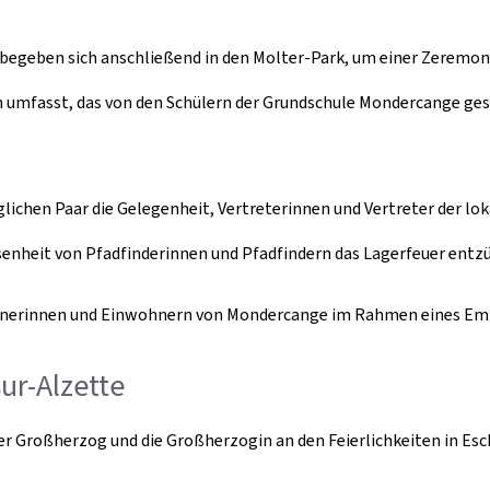
in, begeben sich anschließend in den Molter-Park, um einer Zerem
mfasst, das von den Schülern der Grundschule Mondercange gest
chen Paar die Gelegenheit, Vertreterinnen und Vertreter der loka
senheit von Pfadfinderinnen und Pfadfindern das Lagerfeuer entz
erinnen und Einwohnern von Mondercange im Rahmen eines Empfa
ur-Alzette
der Großherzog und die Großherzogin an den Feierlichkeiten in Esc