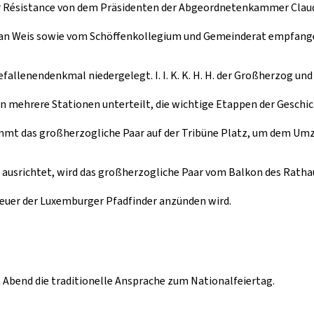
 Résistance von dem Präsidenten der Abgeordnetenkammer Claude W
tian Weis sowie vom Schöffenkollegium und Gemeinderat empfang
allenendenkmal niedergelegt. I. I. K. K. H. H. der Großherzog un
st in mehrere Stationen unterteilt, die wichtige Etappen der Geschi
mmt das großherzogliche Paar auf der Tribüne Platz, um dem Umzu
e ausrichtet, wird das großherzogliche Paar vom Balkon des Rath
feuer der Luxemburger Pfadfinder anzünden wird.
 Abend die traditionelle Ansprache zum Nationalfeiertag.