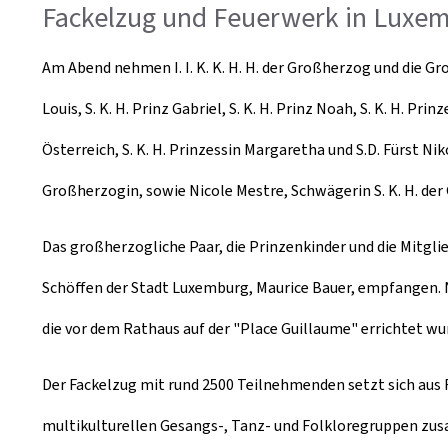
Fackelzug und Feuerwerk in Luxe
Am Abend nehmen I. I. K. K. H. H. der Großherzog und die Groß
Louis, S. K. H. Prinz Gabriel, S. K. H. Prinz Noah, S. K. H. P
Österreich, S. K. H. Prinzessin Margaretha und S.D. Fürst Niko
Großherzogin, sowie Nicole Mestre, Schwägerin S. K. H. der 
Das großherzogliche Paar, die Prinzenkinder und die Mitgl
Schöffen der Stadt Luxemburg, Maurice Bauer, empfangen. N
die vor dem Rathaus auf der "Place Guillaume" errichtet wu
Der Fackelzug mit rund 2500 Teilnehmenden setzt sich aus
multikulturellen Gesangs-, Tanz- und Folkloregruppen z