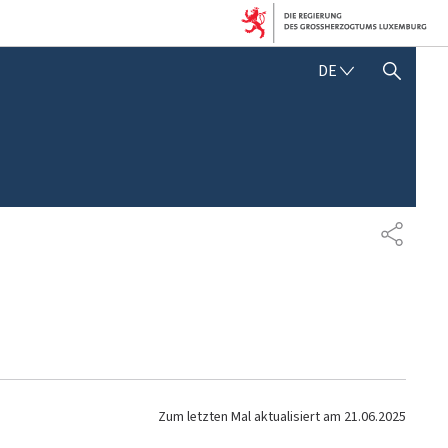
D
DE
SUCHFLED ANZEIGEN / SCHLIESSEN
E
U
T
S
C
H
T
E
I
L
E
N
Zum letzten Mal aktualisiert am
21.06.2025