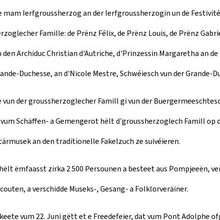
m Ierfgroussherzog an der Ierfgroussherzogin un de Festivitéite
zoglecher Famille: de Prënz Félix, de Prënz Louis, de Prënz Gabri
n den Archiduc Christian d'Autriche, d'Prinzessin Margaretha an d
 Grande-Duchesse, an d'Nicole Mestre, Schwéiesch vun der Grande-D
vun der groussherzoglecher Famill gi vun der Buergermeeschtesch
um Schäffen- a Gemengerot hëlt d'groussherzoglech Famill op der 
litärmusek an den traditionelle Fakelzuch ze suivéieren.
ëlt ëmfaasst zirka 2 500 Persounen a besteet aus Pompjeeën, ver
couten, a verschidde Museks-, Gesang- a Folklorveräiner.
keete vum 22. Juni gëtt et e Freedefeier, dat vum Pont Adolphe of