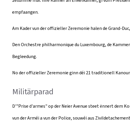
zesumme mat hire Kanner an Enkelkanner, gi vum President 
empfaangen.
Am Kader vun der offizieller Zeremonie halen de Grand-Duc,
Den Orchestre philharmonique du Luxembourg, de Kammercho
Begleedung.
No der offizieller Zeremonie ginn déi 21 traditionell Kano
Militärparad
D'"Prise d'armes" op der Neier Avenue steet ënnert dem 
vun der Arméi a vun der Police, souwéi aus Zivildetachement