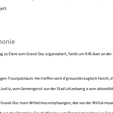
ëtt.
monie
ung zu Éiere vum Grand-Duc organiséiert, fänkt um 9:45 Auer an de
gen Trounjubiläum. Hei treffen sech d'groussherzoglech Famill, 
 Justiz, vum Gemengerot vun der Stad Lëtzebuerg a vum akkredit
de Grand-Duc mam Wilhelmus empfaangen, dee vun der Militärmusek