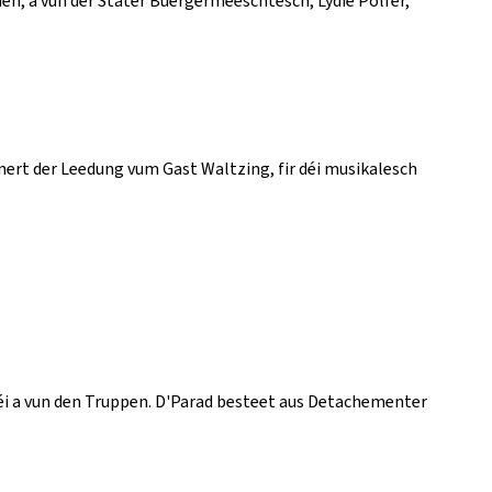
n, a vun der Stater Buergermeeschtesch, Lydie Polfer,
rt der Leedung vum Gast Waltzing, fir déi musikalesch
 a vun den Truppen. D'Parad besteet aus Detachementer