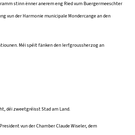
rogramm stinn ënner anerem eng Ried vum Buergermeeschter
edung vun der Harmonie municipale Mondercange an den
atiounen. Méi spéit fänken den Ierfgroussherzog an
t, déi zweetgréisst Stad am Land.
 President vun der Chamber Claude Wiseler, dem