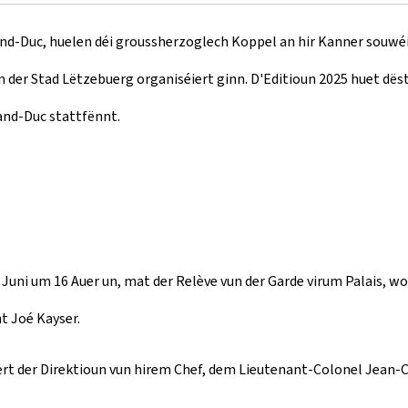
nd-Duc, huelen déi groussherzoglech Koppel an hir Kanner souwéi
an der Stad Lëtzebuerg organiséiert ginn. D'Editioun 2025 huet dë
and-Duc stattfënnt.
. Juni um 16 Auer un, mat der Relève vun der Garde virum Palais,
t Joé Kayser.
ert der Direktioun vun hirem Chef, dem Lieutenant-Colonel Jean-