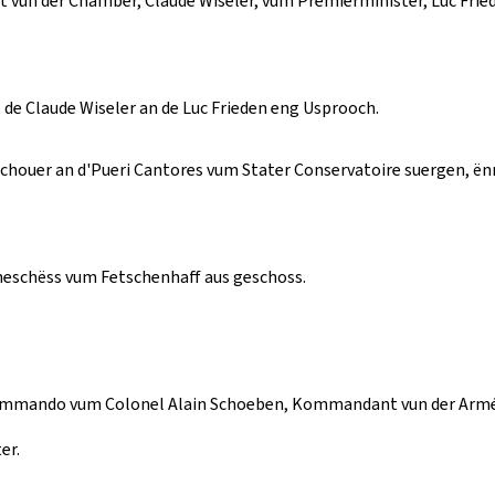
vun der Chamber, Claude Wiseler, vum Premierminister, Luc Friede
 de Claude Wiseler an de Luc Frieden eng Usprooch.
uer an d'Pueri Cantores vum Stater Conservatoire suergen, ënne
uneschëss vum Fetschenhaff aus geschoss.
Kommando vum Colonel Alain Schoeben, Kommandant vun der Arméi
er.