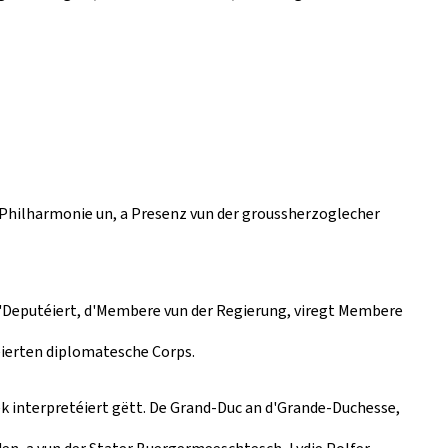
r Philharmonie un, a Presenz vun der groussherzoglecher
d'Deputéiert, d'Membere vun der Regierung, viregt Membere
éierten diplomatesche Corps.
 interpretéiert gëtt. De Grand-Duc an d'Grande-Duchesse,