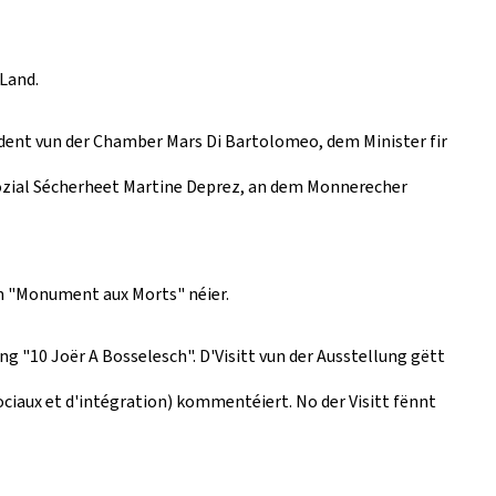
Land.
dent vun der Chamber Mars Di Bartolomeo, dem Minister fir
 sozial Sécherheet Martine Deprez, an dem Monnerecher
m "Monument aux Morts" néier.
ung "10 Joër
A Bosselesch
". D'Visitt vun der Ausstellung gëtt
ciaux et d'intégration) kommentéiert. No der Visitt fënnt