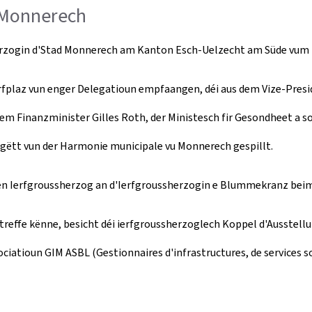
 Monnerech
herzogin d'Stad Monnerech am Kanton Esch-Uelzecht am Süde vum 
rfplaz vun enger Delegatioun empfaangen, déi aus dem Vize-Presi
dem Finanzminister Gilles Roth, der Ministesch fir Gesondheet a
gëtt vun der Harmonie municipale vu Monnerech gespillt.
en Ierfgroussherzog an d'Ierfgroussherzogin e Blummekranz bei
 treffe kënne, besicht déi ierfgroussherzoglech Koppel d'Ausstell
iatioun GIM ASBL (Gestionnaires d'infrastructures, de services so