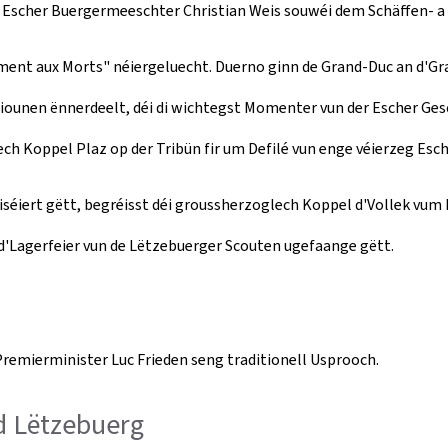
 Escher Buergermeeschter Christian Weis souwéi dem Schäffen- 
ent aux Morts" néiergeluecht. Duerno ginn de Grand-Duc an d'G
tiounen ënnerdeelt, déi di wichtegst Momenter vun der Escher Ges
lech Koppel Plaz op der Tribün fir um Defilé vun enge véierzeg Esc
séiert gëtt, begréisst déi groussherzoglech Koppel d'Vollek vum B
d'Lagerfeier vun de Lëtzebuerger Scouten ugefaange gëtt.
Premierminister Luc Frieden seng traditionell Usprooch.
ad Lëtzebuerg