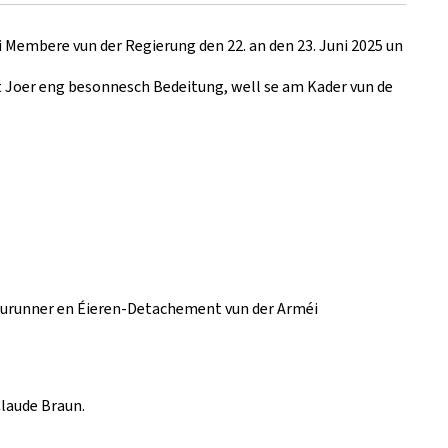
 Membere vun der Regierung den 22. an den 23. Juni 2025 un
st Joer eng besonnesch Bedeitung, well se am Kader vun de
 wourunner en Éieren-Detachement vun der Arméi
Claude Braun.