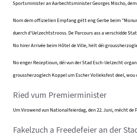
Sportsminister an Aarbechtsminister Georges Mischo, dem
Nom dem offiziellen Empfang gëtt eng Gerbe beim "Monum
duerch d'Uelzechtstrooss. De Parcours ass a verschidde Sta
No hirer Arrivée beim Hôtel de Ville, hëlt déi groussherzog
No enger Receptioun, déi vun der Stad Esch-Uelzecht organi
groussherzoglech Koppel um Escher Volleksfest deel, wou 
Ried vum Premierminister
Um Virowend vun Nationalfeierdag, den 22. Juni, mécht de 
Fakelzuch a Freedefeier an der St