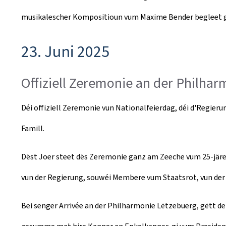
musikalescher Kompositioun vum Maxime Bender begleet g
23. Juni 2025
Offiziell Zeremonie an der Philhar
Déi offiziell Zeremonie vun Nationalfeierdag, déi d'Regier
Famill.
Dëst Joer steet dës Zeremonie ganz am Zeeche vum 25-järe
vun der Regierung, souwéi Membere vum Staatsrot, vun der
Bei senger Arrivée an der Philharmonie Lëtzebuerg, gëtt 