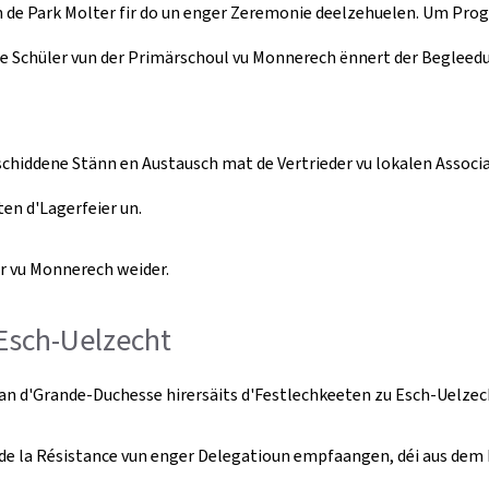
an de Park Molter fir do un enger Zeremonie deelzehuelen. Um P
 de Schüler vun der Primärschoul vu Monnerech ënnert der Begle
chiddene Stänn en Austausch mat de Vertrieder vu lokalen Associ
en d'Lagerfeier un.
 vu Monnerech weider.
Esch-Uelzecht
n d'Grande-Duchesse hirersäits d'Festlechkeeten zu Esch-Uelzech
 de la Résistance vun enger Delegatioun empfaangen, déi aus dem