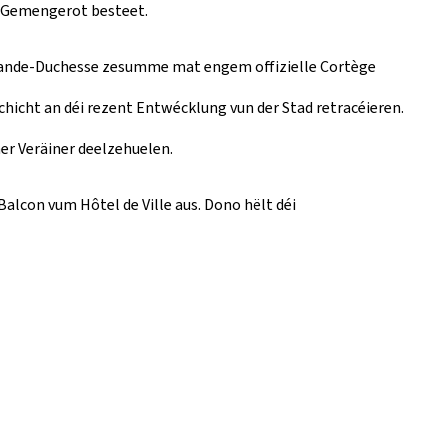
a Gemengerot besteet.
rande-Duchesse zesumme mat engem offizielle Cortège
chicht an déi rezent Entwécklung vun der Stad retracéieren.
her Veräiner deelzehuelen.
alcon vum Hôtel de Ville aus. Dono hëlt déi