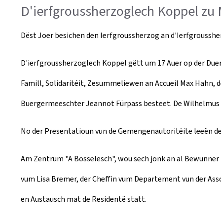
D'ierfgroussherzoglech Koppel zu
Dëst Joer besichen den Ierfgroussherzog an d'Ierfgrouss
D'ierfgroussherzoglech Koppel gëtt um 17 Auer op der Due
Famill, Solidaritéit, Zesummeliewen an Accueil Max Hahn, 
Buergermeeschter Jeannot Fürpass besteet. De Wilhelmus 
No der Presentatioun vun de Gemengenautoritéite leeën d
Am Zentrum "
A Bosselesch
", wou sech jonk an al Bewunner
vum Lisa Bremer, der Cheffin vum Departement vun der Assoc
en Austausch mat de Residentë statt.