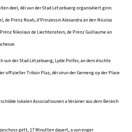
n deel, déi vun der Stad Lëtzebuerg organiséiert ginn.
el, de Prënz Noah, d'Prinzessin Alexandra an den Nicolas
e Prënz Nikolaus de Liechtenstein, de Prënz Guillaume an
uchesse.
 vun der Stad Lëtzebuerg, Lydie Polfer, an dem éischte
offizieller Tribün Plaz, déi virun der Gemeng op der Place
schidde lokalen Associatiounen a Veräiner aus dem Beräich
geschoss gëtt, 17 Minutten dauert, a vun enger