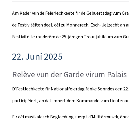
r
Am Kader vun de Feierlechkeete fir de Gebuertsdag vum Gra
e
de Festivitéiten deel, déi zu Monnerech, Esch-Uelzecht an 
a
Festivitéite ronderëm de 25-järegen Trounjubiläum vum Gr
t
e
22. Juni 2025
d
Relève vun der Garde virum Palais
o
n
D'Festlechkeete fir Nationalfeierdag fänke Sonndes den 22
participéiert, an dat ënnert dem Kommando vum Lieutenan
Fir déi musikalesch Begleedung suergt d'Militärmusek, ënn