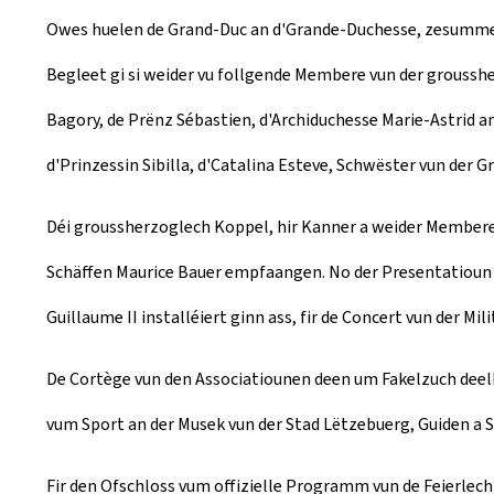
Owes huelen de Grand-Duc an d'Grande-Duchesse, zesumme ma
Begleet gi si weider vu follgende Membere vun der groussher
Bagory, de Prënz Sébastien, d'Archiduchesse Marie-Astrid a
d'Prinzessin Sibilla, d'Catalina Esteve, Schwëster vun der
Déi groussherzoglech Koppel, hir Kanner a weider Membere 
Schäffen Maurice Bauer empfaangen. No der Presentatioun v
Guillaume II installéiert ginn ass, fir de Concert vun der Mi
De Cortège vun den Associatiounen deen um Fakelzuch deelh
vum Sport an der Musek vun der Stad Lëtzebuerg, Guiden a S
Fir den Ofschloss vum offizielle Programm vun de Feierlech