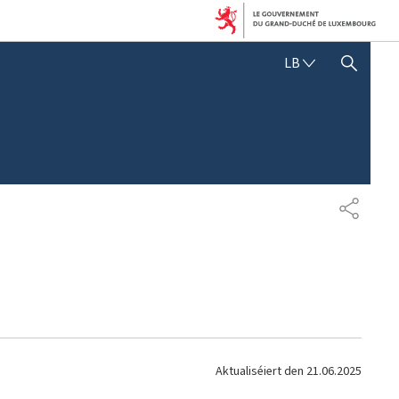
L
LB
SHOW HIDE SEARCH
Ë
T
Z
E
B
U
E
R
S
G
H
E
A
S
R
C
E
H
N
Aktualiséiert den
21.06.2025