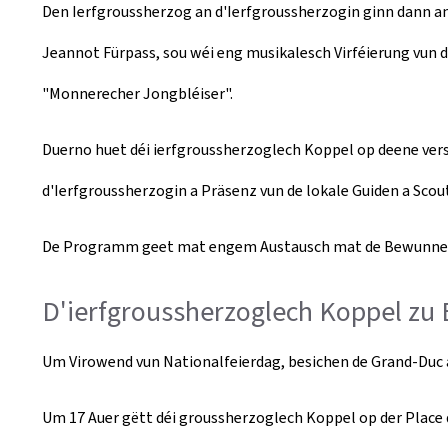
Den Ierfgroussherzog an d'Ierfgroussherzogin ginn dann 
Jeannot Fürpass, sou wéi eng musikalesch Virféierung vun
"Monnerecher Jongbléiser".
Duerno huet déi ierfgroussherzoglech Koppel op deene vers
d'Ierfgroussherzogin a Präsenz vun de lokale Guiden a Scout
De Programm geet mat engem Austausch mat de Bewunner
D'ierfgroussherzoglech Koppel zu 
Um Virowend vun Nationalfeierdag, besichen de Grand-Duc a
Um 17 Auer gëtt déi groussherzoglech Koppel op der Place