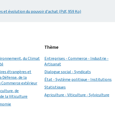
s et évolution du pouvoir d'achat (Pdf, 959 Ko)
Thème
vironnement, du Climat
Entreprises - Commerce - Industrie -
ité
Artisanat
aires étrangères et
Dialogue social - Syndicats
a Défense, de la
État - Système politique - Institutions
u Commerce extérieur
Statistiques
iculture, de
Agriculture - Viticulture - Sylviculture
de la Viticulture
conomie