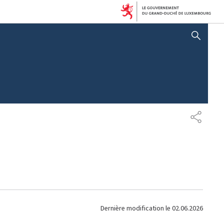
AFFICHER / MASQUER LA RECHERCHE
P
A
R
T
A
G
E
Dernière modification le
02.06.2026