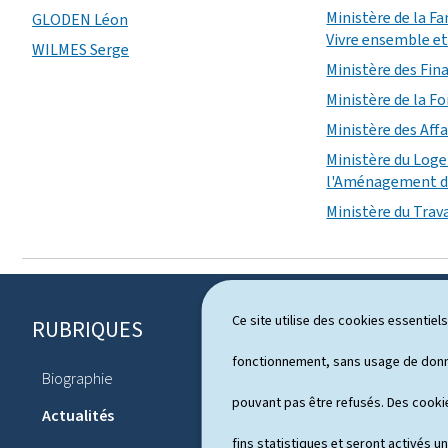
Ministère de la Fa
GLODEN Léon
Vivre ensemble et 
WILMES Serge
Ministère des Fin
Ministère de la F
Ministère des Affa
Ministère du Log
l'Aménagement du
Ministère du Trava
Ce site utilise des cookies essentie
RUBRIQUES
P
i
fonctionnement, sans usage de donné
Biographie
Agenda
e
pouvant pas être refusés. Des cookie
Actualités
d
fins statistiques et seront activés u