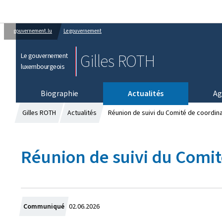
gouvernement.lu
Le gouvernement
Gilles ROTH
Le gouvernement
luxembourgeois
Biographie
Actualités
Ag
Gilles ROTH
Actualités
Réunion de suivi du Comité de coordinat
Réunion de suivi du Comité
C
Communiqué
02.06.2026