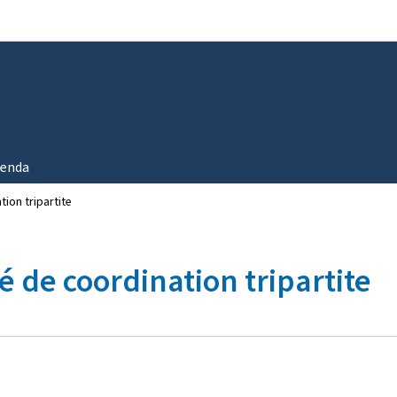
Aller au menu principal
Aller au contenu
enda
ion tripartite
 de coordination tripartite