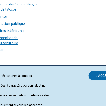
mille, des Solidarités, du
de l'Accueil
ances
onction publique
ires intérieures
ement et de
 territoire
il
J'ACC
ls nécessaires à son bon
SUPPORT
es à caractère personnel, et ne
Contact
s non essentiels sont utilisés à des
Plan du site
niquement si vous les acceptez.