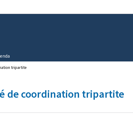
Aller au menu principal
Aller au contenu
enda
ation tripartite
 de coordination tripartite