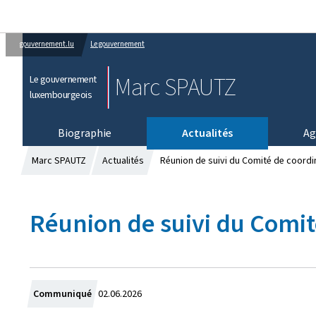
gouvernement.lu
Le gouvernement
Marc SPAUTZ
Le gouvernement
luxembourgeois
Biographie
Actualités
Ag
Marc SPAUTZ
Actualités
Réunion de suivi du Comité de coordin
Réunion de suivi du Comité
C
Communiqué
02.06.2026