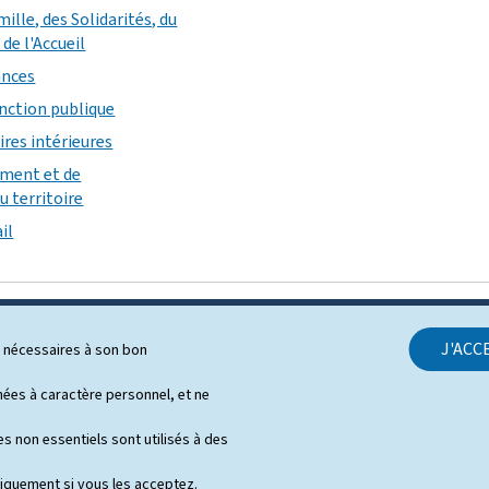
mille, des Solidarités, du
de l'Accueil
ances
onction publique
ires intérieures
ement et de
 territoire
il
J'ACC
ls nécessaires à son bon
SUPPORT
es à caractère personnel, et ne
Contact
s non essentiels sont utilisés à des
Plan du site
niquement si vous les acceptez.