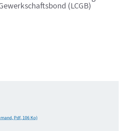
e Gewerkschaftsbond (LCGB)
mand, Pdf, 106 Ko)