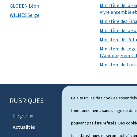
Ministère de la Fa
GLODEN Léon
Vivre ensemble et 
WILMES Serge
Ministère des Fin
Ministère de la F
Ministère des Affa
Ministère du Log
l'Aménagement du
Ministère du Trava
Ce site utilise des cookies essentie
RUBRIQUES
P
i
fonctionnement, sans usage de donné
Biographie
Agenda
e
pouvant pas être refusés. Des cookie
Actualités
d
fins statistiques et seront activés u