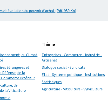
s et évolution du pouvoir d'achat (Pdf, 959 Ko)
Thème
vironnement, du Climat
Entreprises - Commerce - Industrie -
ité
Artisanat
aires étrangères et
Dialogue social - Syndicats
a Défense, de la
État - Système politique - Institutions
u Commerce extérieur
Statistiques
iculture, de
Agriculture - Viticulture - Sylviculture
de la Viticulture
conomie