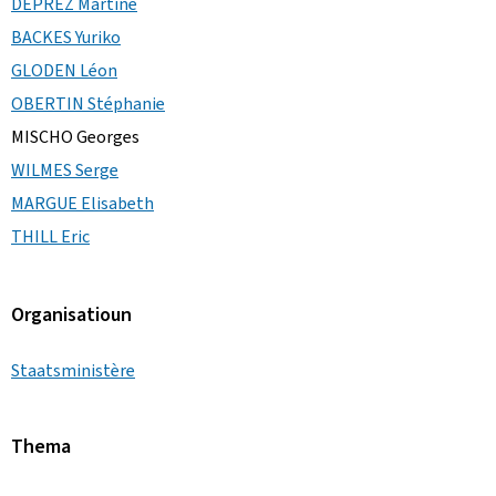
DEPREZ Martine
BACKES Yuriko
GLODEN Léon
OBERTIN Stéphanie
MISCHO Georges
WILMES Serge
MARGUE Elisabeth
THILL Eric
Organisatioun
Staatsministère
Thema