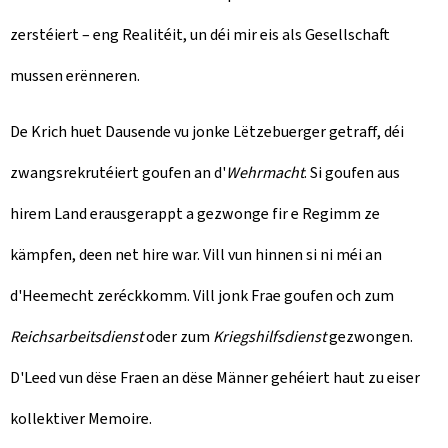
zerstéiert – eng Realitéit, un déi mir eis als Gesellschaft
mussen erënneren.
De Krich huet Dausende vu jonke Lëtzebuerger getraff, déi
zwangsrekrutéiert goufen an d'
Wehrmacht
. Si goufen aus
hirem Land erausgerappt a gezwonge fir e Regimm ze
kämpfen, deen net hire war. Vill vun hinnen si ni méi an
d'Heemecht zeréckkomm. Vill jonk Frae goufen och zum
Reichsarbeitsdienst
oder zum
Kriegshilfsdienst
gezwongen.
D'Leed vun dëse Fraen an dëse Männer gehéiert haut zu eiser
kollektiver Memoire.