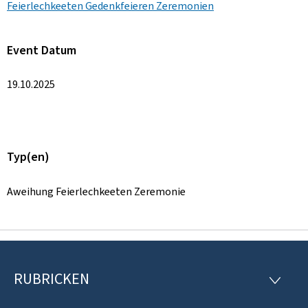
Feierlechkeeten Gedenkfeieren Zeremonien
Event Datum
19.10.2025
Typ(en)
Aweihung Feierlechkeeten Zeremonie
RUBRICKEN
F
R
U