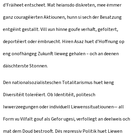
d'Fräiheet entscheet. Mat heiansdo diskreten, mee ëmmer
ganz couragéierten Aktiounen, hunn si sech der Besatzung
entgéint gestallt. Vill vun hinne goufe verhaft, gefoltert,
deportéiert oder ëmbruecht. Hiren Asaz huet d'Hoffnung op
eng onofhängeg Zukunft lieweg gehalen – och an deenen
däischterste Stonnen.
Den nationalsozialisteschen Totalitarismus huet keng
Diversitéit toleréiert. Ob Identitéit, politesch
Iwwerzeegungen oder individuell Liewenssituatiounen— all
Form vu Vilfalt gouf als Gefor ugesi, verfollegt an deelweis och
mat dem Doud bestrooft. Dës repressiv Politik huet Liewen