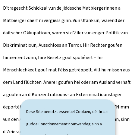
D'tragescht Schicksal vun de jiddesche Matbiergerinnen a
Matbierger däerf ni vergiess ginn. Vun Ufank un, wärend der
däitscher Okkupatioun, waren si d'Ziler vun enger Politik vun
Diskriminatioun, Ausschloss an Terror. Hir Rechter goufen
hinnen entzunn, hire Besëtz gouf spoliéiert – hir
Mënschlechkeet gouf mat Féiss getrëppelt. Vill hu missen aus
dem Land flüchten. Anerer goufen hei oder am Ausland verhaft
a goufen an d'Konzentratiouns- an Exterminatiounslager
deportéiert. Nëmmen déi mannst sinn zeréckkomm. D'Nimm
Dëse Site benotzt essentiel Cookien, déi fir säi
vun den Affer, déi elo am "Mur des Noms" agravéiert sinn, sinn
gudde Fonctionnement noutwendeg sinn a
d'Zeie vun dëse zerstéierte Liewen.