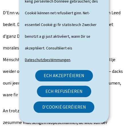
keng perséinlech Donnéeë gebrauchen; dës
D'Enn vum Krich huet net fir jiddereen direkt d'Enn vum Leed
Cookië kënnen net refuséiert ginn. Net-
bedeit. D'Befreiung vun de Konzentratiounslageren huet
essentiel Cookië gi fir statistesch Zwecker
d'ganz Dimensioun vum Naziterror opgedeckt a war e
benotzt a gi just aktivéiert, wann Dir se
moralesche Wendepunkt an der Geschicht vun der
akzeptéiert. Consultéiert eis
Mënschheet. Obwuel de Krich eriwwer war, hu vill Famillje
Dateschutzbestëmmungen
.
weider op Liewenszeeche vun hire Vermësste gewaart – dacks
ECH AKZEPTÉIEREN
ouni jeemools eng Äntwert ze kréien. Déi, déi zeréckkoumen,
ECH REFUSÉIEREN
ware fir hiert Liewe gezeechent — physesch a séilesch.
D'COOKIË GERÉIEREN
An trotzdeem huet Lëtzebuerg op de Ruine vum Krich,
zesumme mat sengen Nopeschlänner, de Wee vun der