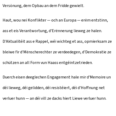
Versönung, dem Opbau an dem Fridde gewielt.
Haut, wou nei Konflikter — och an Europa — erëm entstinn,
ass et eis Verantwortung, d'Erënnerung lieweg ze halen.
D'Aktualitéit ass e Rappel, wéi wichteg et ass, opmierksam ze
bleiwe fir d'Mënscherechter ze verdeedegen, d'Demokratie ze
schützen an all Form vun Haass entgéintzetrieden.
Duerch eisen deeglechen Engagement hale mir d'Memoire un
déi lieweg, déi gelidden, déi resistéiert, déi d'Hoffnung net
verluer hunn — an déi vill ze dacks hiert Liewe verluer hunn.