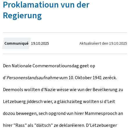
Proklamatioun vun der
Regierung
C
Aktualiséiert den
19.10.2025
Communiqué
19.10.2025
r
Den Nationale Commemoratiounsdag geet op
e
d'
Personenstandsaufnahme
vum 10. Oktober 1941 zeréck.
a
Deemools wollten d'Nazie wësse wie vun der Bevëlkerung zu
t
Lëtzebuerg jiddesch wier, a gläichzäiteg wollten si d'Leit
e
dozou beweegen, sech opgrond vun hirer Mammesprooch an
d
hirer "Rass" als "däitsch" ze deklaréieren. D'Lëtzebuerger
o