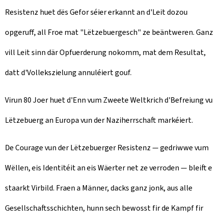
Resistenz huet dës Gefor séier erkannt an d'Leit dozou
n
opgeruff, all Froe mat "Lëtzebuergesch" ze beäntweren. Ganz
vill Leit sinn där Opfuerderung nokomm, mat dem Resultat,
datt d'Vollekszielung annuléiert gouf.
Virun 80 Joer huet d'Enn vum Zweete Weltkrich d'Befreiung vu
Lëtzebuerg an Europa vun der Naziherrschaft markéiert.
De Courage vun der Lëtzebuerger Resistenz — gedriwwe vum
Wëllen, eis Identitéit an eis Wäerter net ze verroden — bleift e
staarkt Virbild. Fraen a Männer, dacks ganz jonk, aus alle
Gesellschaftsschichten, hunn sech bewosst fir de Kampf fir