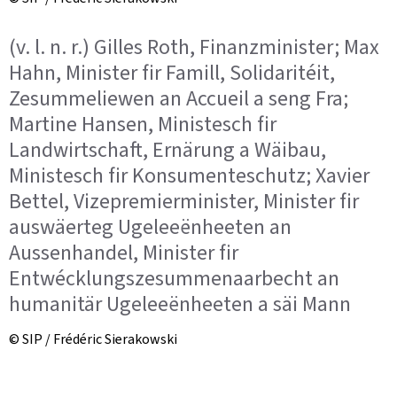
(v. l. n. r.) Gilles Roth, Finanzminister; Max
Hahn, Minister fir Famill, Solidaritéit,
Zesummeliewen an Accueil a seng Fra;
Martine Hansen, Ministesch fir
Landwirtschaft, Ernärung a Wäibau,
Ministesch fir Konsumenteschutz; Xavier
Bettel, Vizepremierminister, Minister fir
auswäerteg Ugeleeënheeten an
Aussenhandel, Minister fir
Entwécklungszesummenaarbecht an
humanitär Ugeleeënheeten a säi Mann
© SIP / Frédéric Sierakowski