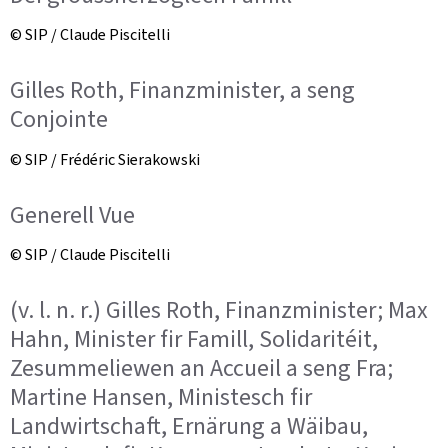
© SIP / Claude Piscitelli
Gilles Roth, Finanzminister, a seng
Conjointe
© SIP / Frédéric Sierakowski
Generell Vue
© SIP / Claude Piscitelli
(v. l. n. r.) Gilles Roth, Finanzminister; Max
Hahn, Minister fir Famill, Solidaritéit,
Zesummeliewen an Accueil a seng Fra;
Martine Hansen, Ministesch fir
Landwirtschaft, Ernärung a Wäibau,