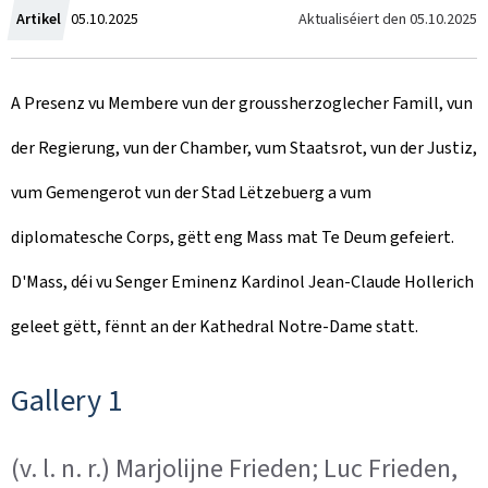
C
Aktualiséiert den
05.10.2025
Artikel
05.10.2025
r
A Presenz vu Membere vun der groussherzoglecher Famill, vun
e
der Regierung, vun der Chamber, vum Staatsrot, vun der Justiz,
a
vum Gemengerot vun der Stad Lëtzebuerg a vum
t
diplomatesche Corps, gëtt eng Mass mat Te Deum gefeiert.
e
D'Mass, déi vu Senger Eminenz Kardinol Jean-Claude Hollerich
d
geleet gëtt, fënnt an der Kathedral Notre-Dame statt.
o
n
Gallery 1
(v. l. n. r.) Marjolijne Frieden; Luc Frieden,