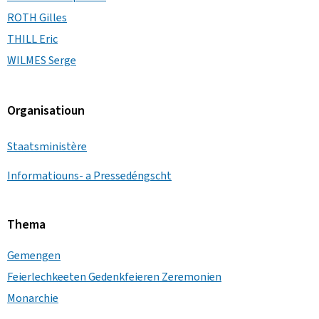
ROTH Gilles
THILL Eric
WILMES Serge
Organisatioun
Staatsministère
Informatiouns- a Pressedéngscht
Thema
Gemengen
Feierlechkeeten Gedenkfeieren Zeremonien
Monarchie