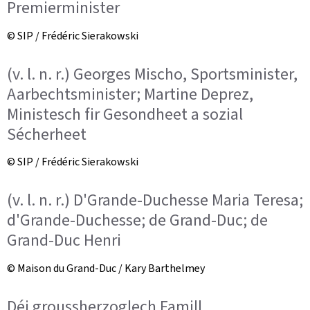
Premierminister
© SIP / Frédéric Sierakowski
(v. l. n. r.) Georges Mischo, Sportsminister,
Aarbechtsminister; Martine Deprez,
Ministesch fir Gesondheet a sozial
Sécherheet
© SIP / Frédéric Sierakowski
(v. l. n. r.) D'Grande-Duchesse Maria Teresa;
d'Grande-Duchesse; de Grand-Duc; de
Grand-Duc Henri
© Maison du Grand-Duc / Kary Barthelmey
Déi groussherzoglech Famill