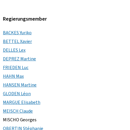
Regierungsmember
BACKES Yuriko
BETTEL Xavier
DELLES Lex
DEPREZ Martine
FRIEDEN Luc
HAHN Max
HANSEN Martine
GLODEN Léon
MARGUE Elisabeth
MEISCH Claude
MISCHO Georges
OBERTIN Stéphanie