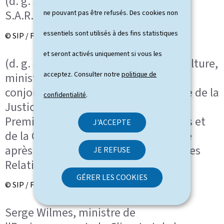
(d. g. à d.) S.A.R. la Grande-Duchesse;
S.A.R. le Grand-Duc
ne pouvant pas être refusés. Des cookies non
essentiels sont utilisés à des fins statistiques
© SIP / Frédéric Sierakowski
et seront activés uniquement si vous les
(d. g. à d.) Eric Thill, ministre de la Culture,
acceptez. Consulter notre
politique de
ministre délégué au Tourisme; et
conjointe; Elisabeth Margue, ministre de la
confidentialité
.
Justice, ministre déléguée auprès du
Premier ministre, chargée des Médias et
J'ACCEPTE
de la Connectivité; ministre déléguée
après du Premier ministre, chargée des
JE REFUSE
Relations avec le Parlement
GÉRER LES COOKIES
© SIP / Frédéric Sierakowski
Serge Wilmes, ministre de