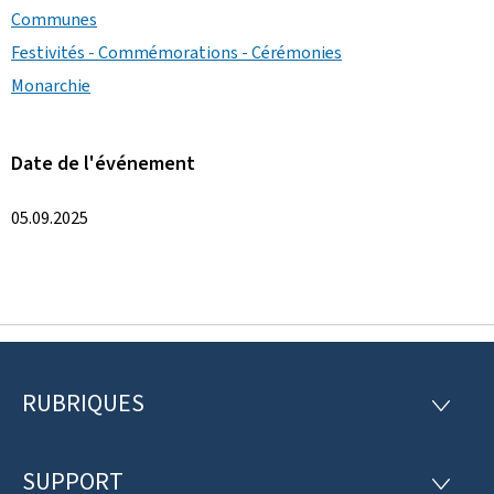
Communes
Festivités - Commémorations - Cérémonies
Monarchie
Date de l'événement
05.09.2025
RUBRIQUES
P
R
U
i
B
R
SUPPORT
e
S