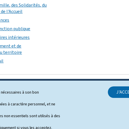
mille, des Solidarités, du
de l'Accueil
ances
onction publique
ires intérieures
ement et de
 territoire
il
J'ACC
ls nécessaires à son bon
SUPPORT
es à caractère personnel, et ne
Contact
s non essentiels sont utilisés à des
Notice légale
niquement si vous les acceptez.