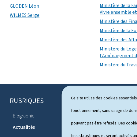
Ministère de la Fa
GLODEN Léon
Vivre ensemble et 
WILMES Serge
Ministère des Fin
Ministère de la F
Ministère des Affa
Ministère du Log
l'Aménagement du
Ministère du Trava
Ce site utilise des cookies essentie
RUBRIQUES
P
i
fonctionnement, sans usage de donné
Biographie
Agenda
e
pouvant pas être refusés. Des cookie
Actualités
d
fins statistiques et seront activés u