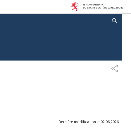
AFFICHER / MASQUER LA RECHERCHE
P
A
R
T
A
G
E
Dernière modification le
02.06.2026