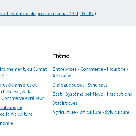
s et évolution du pouvoir d'achat (Pdf, 959 Ko)
Thème
vironnement, du Climat
Entreprises - Commerce - Industrie -
ité
Artisanat
aires étrangères et
Dialogue social - Syndicats
a Défense, de la
État - Système politique - Institutions
u Commerce extérieur
Statistiques
iculture, de
Agriculture - Viticulture - Sylviculture
de la Viticulture
conomie