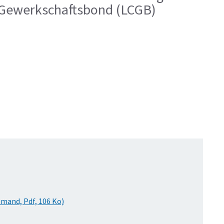
e Gewerkschaftsbond (LCGB)
mand, Pdf, 106 Ko)