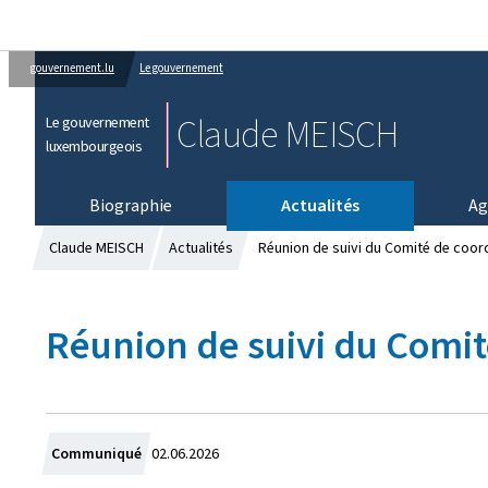
gouvernement.lu
Le gouvernement
Claude MEISCH
Le gouvernement
luxembourgeois
Biographie
Actualités
Ag
Claude MEISCH
Actualités
Réunion de suivi du Comité de coord
Réunion de suivi du Comité
C
Communiqué
02.06.2026