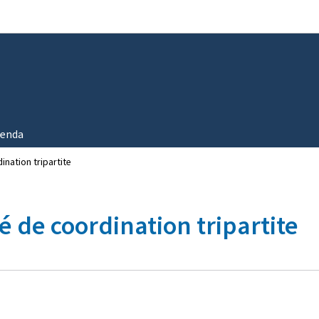
Aller au menu principal
Aller au contenu
enda
ination tripartite
 de coordination tripartite