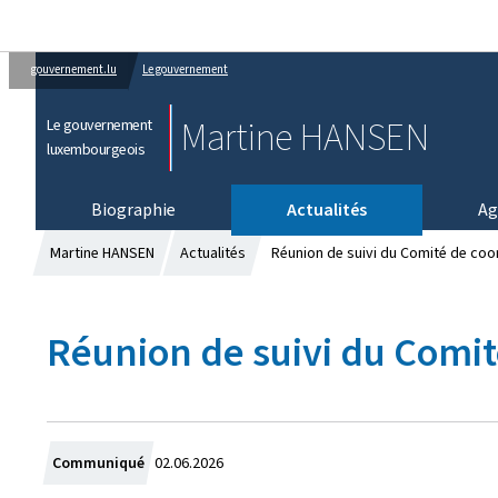
gouvernement.lu
Le gouvernement
Martine HANSEN
Le gouvernement
luxembourgeois
Biographie
Actualités
Ag
Martine HANSEN
Actualités
Réunion de suivi du Comité de coor
Réunion de suivi du Comité
C
Communiqué
02.06.2026