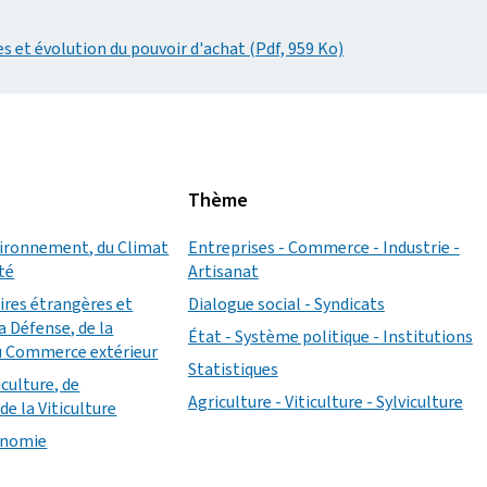
s et évolution du pouvoir d'achat (Pdf, 959 Ko)
Thème
vironnement, du Climat
Entreprises - Commerce - Industrie -
ité
Artisanat
aires étrangères et
Dialogue social - Syndicats
a Défense, de la
État - Système politique - Institutions
u Commerce extérieur
Statistiques
iculture, de
Agriculture - Viticulture - Sylviculture
de la Viticulture
conomie