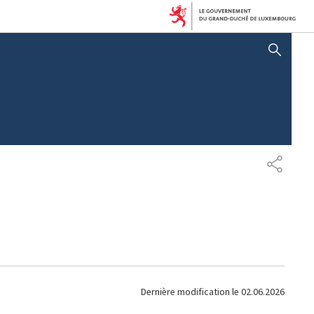
AFFICHER / MASQUER LA RECHERCHE
P
A
R
T
A
G
E
Dernière modification le
02.06.2026