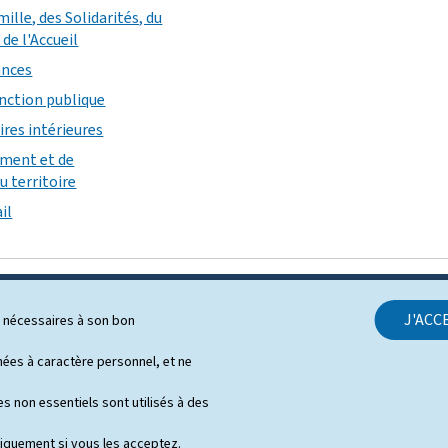
mille, des Solidarités, du
de l'Accueil
ances
onction publique
ires intérieures
ement et de
 territoire
il
J'ACC
ls nécessaires à son bon
SUPPORT
es à caractère personnel, et ne
Contact
s non essentiels sont utilisés à des
Plan du site
niquement si vous les acceptez.