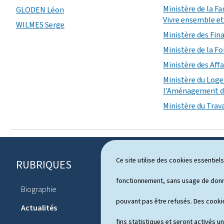
Ministère de la Fa
GLODEN Léon
Vivre ensemble et 
WILMES Serge
Ministère des Fin
Ministère de la F
Ministère des Affa
Ministère du Log
l'Aménagement du
Ministère du Trava
Ce site utilise des cookies essentie
RUBRIQUES
P
i
fonctionnement, sans usage de donné
Biographie
Agenda
e
pouvant pas être refusés. Des cookie
Actualités
d
fins statistiques et seront activés u