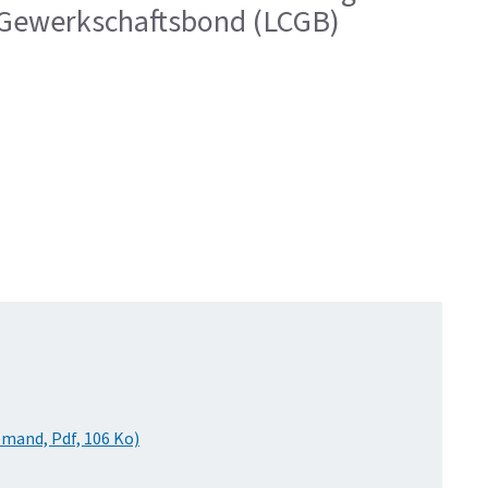
e Gewerkschaftsbond (LCGB)
mand, Pdf, 106 Ko)