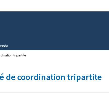
Aller au menu principal
Aller au contenu
enda
dination tripartite
 de coordination tripartite