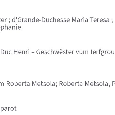
ister ; d'Grande-Duchesse Maria Teresa 
éphanie
uc Henri – Geschwëster vum Ierfgrou
 vum Roberta Metsola; Roberta Metsola
oparot