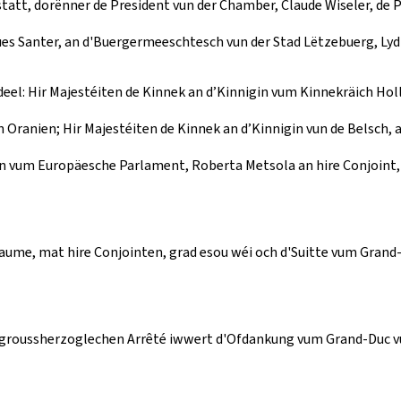
att, dorënner de President vun der Chamber, Claude Wiseler, de P
es Santer, an d'Buergermeeschtesch vun der Stad Lëtzebuerg, Lydi
el: Hir Majestéiten de Kinnek an d’Kinnigin vum Kinnekräich Holl
 Oranien; Hir Majestéiten de Kinnek an d’Kinnigin vun de Belsch, 
tin vum Europäesche Parlament, Roberta Metsola an hire Conjoint
ume, mat hire Conjointen, grad esou wéi och d'Suitte vum Grand
 groussherzoglechen Arrêté iwwert d'Ofdankung vum Grand-Duc vu