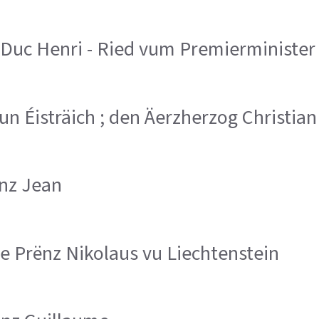
uc Henri - Ried vum Premierminister 
 vun Éisträich ; den Äerzherzog Christian
ënz Jean
;de Prënz Nikolaus vu Liechtenstein