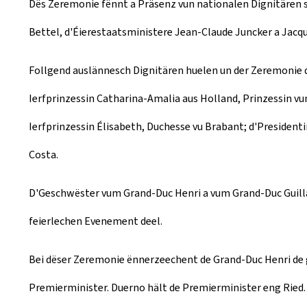
Dës Zeremonie fënnt a Präsenz vun nationalen Dignitären st
Bettel, d'Éierestaatsministere Jean-Claude Juncker a Jacqu
Follgend auslännesch Dignitären huelen un der Zeremonie de
Ierfprinzessin Catharina-Amalia aus Holland, Prinzessin vun
Ierfprinzessin Élisabeth, Duchesse vu Brabant; d'Presiden
Costa.
D'Geschwëster vum Grand-Duc Henri a vum Grand-Duc Guilla
feierlechen Evenement deel.
Bei dëser Zeremonie ënnerzeechent de Grand-Duc Henri de
Premierminister. Duerno hält de Premierminister eng Ried.