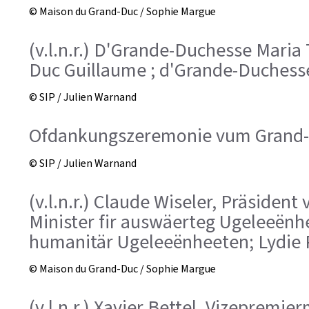
© Maison du Grand-Duc / Sophie Margue
(v.l.n.r.) D'Grande-Duchesse Maria 
Duc Guillaume ; d'Grande-Duchess
© SIP / Julien Warnand
Ofdankungszeremonie vum Grand-D
© SIP / Julien Warnand
(v.l.n.r.) Claude Wiseler, Präsiden
Minister fir auswäerteg Ugeleeën
humanitär Ugeleeënheeten; Lydie 
© Maison du Grand-Duc / Sophie Margue
(v.l.n.r.) Xavier Bettel, Vizepremi