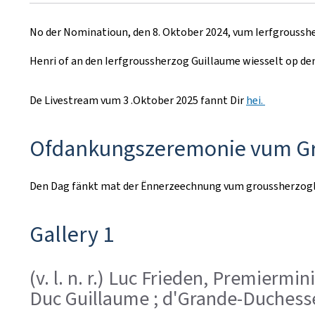
r
No der Nominatioun, den 8. Oktober 2024, vum Ierfgroussh
e
Henri of an den Ierfgroussherzog Guillaume wiesselt op de
a
t
De Livestream vum 3 .Oktober 2025 fannt Dir
hei.
e
Ofdankungszeremonie vum Gr
d
o
Den Dag fänkt mat der Ënnerzeechnung vum groussherzogle
n
Gallery 1
(v. l. n. r.) Luc Frieden, Premierm
Duc Guillaume ; d'Grande-Duchess