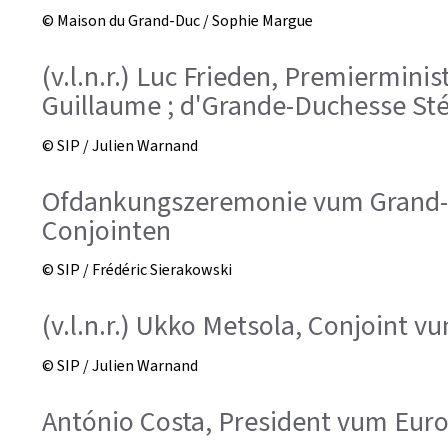
© Maison du Grand-Duc / Sophie Margue
(v.l.n.r.) Luc Frieden, Premiermin
Guillaume ; d'Grande-Duchesse St
© SIP / Julien Warnand
Ofdankungszeremonie vum Grand-D
Conjointen
© SIP / Frédéric Sierakowski
(v.l.n.r.) Ukko Metsola, Conjoint
© SIP / Julien Warnand
António Costa, President vum Eur