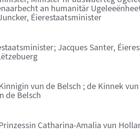
naarbecht an humanitär Ugeleeënheeten
Juncker, Éierestaatsminister
restaatsminister; Jacques Santer, Éieres
Lëtzebuerg
d’Kinnigin vun de Belsch ; de Kinnek vun
n de Belsch
 d’Prinzessin Catharina-Amalia vun Holla