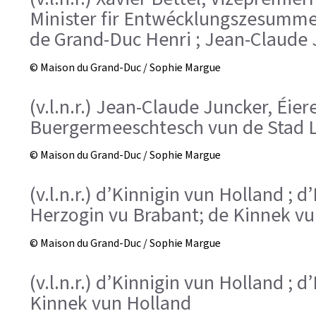
Minister fir Entwécklungszesumme
de Grand-Duc Henri ; Jean-Claude 
© Maison du Grand-Duc / Sophie Margue
(v.l.n.r.) Jean-Claude Juncker, Éie
Buergermeeschtesch vun de Stad 
© Maison du Grand-Duc / Sophie Margue
(v.l.n.r.) d’Kinnigin vun Holland ; 
Herzogin vu Brabant; de Kinnek vu
© Maison du Grand-Duc / Sophie Margue
(v.l.n.r.) d’Kinnigin vun Holland ;
Kinnek vun Holland