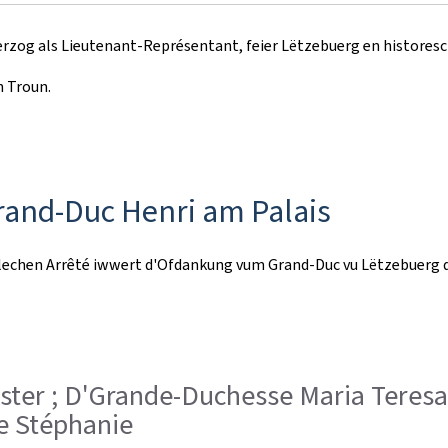
erzog als Lieutenant-Représentant, feier Lëtzebuerg en histores
n Troun.
and-Duc Henri am Palais
chen Arrêté iwwert d'Ofdankung vum Grand-Duc vu Lëtzebuerg du
inister ; D'Grande-Duchesse Maria Teres
e Stéphanie