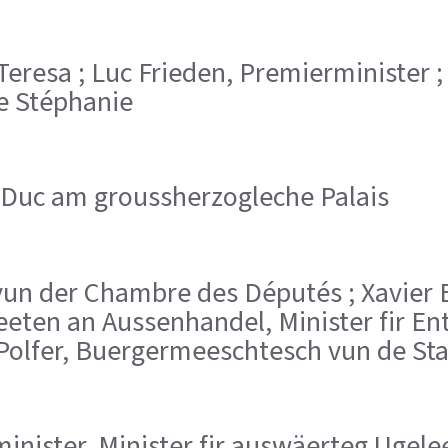
Teresa ; Luc Frieden, Premierminister 
e Stéphanie
uc am groussherzogleche Palais
t vun der Chambre des Députés ; Xavier 
heeten an Aussenhandel, Minister fir
Polfer, Buergermeeschtesch vun de St
erminister, Minister fir auswäerteg Ug