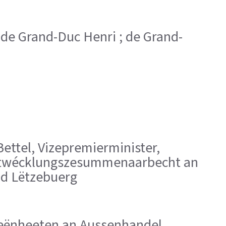
; de Grand-Duc Henri ; de Grand-
Bettel, Vizepremierminister,
 Entwécklungszesummenaarbecht an
ad Lëtzebuerg
eleeënheeten an Aussenhandel,