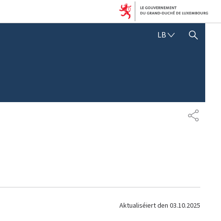
L
LB
SHOW HIDE SEARCH
Ë
T
Z
E
B
U
E
R
S
G
H
E
A
S
R
C
E
H
N
Aktualiséiert den
03.10.2025