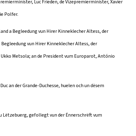
remierminister, Luc Frieden, de Vizepremierminister, Xavier
e Polfer.
and a Begleedung vun Hirer Kinneklecher Altess, der
a Begleedung vun Hirer Kinneklecher Altess, der
, Ukko Metsola; an de President vum Europarot, António
-Duc an der Grande-Duchesse, huelen och un dësem
 Lëtzebuerg, gefollegt vun der Ënnerschrëft vum