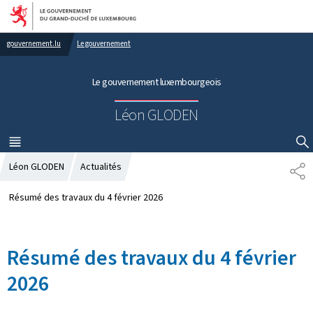
Aller au menu principal
Aller au contenu
gouvernement.lu
Le gouvernement
Le gouvernement luxembourgeois
Léon GLODEN
MENU
PRINCIPAL
AFFICHER / MASQUER LA RECHERCHE
Léon GLODEN
Actualités
P
A
R
Résumé des travaux du 4 février 2026
T
A
G
Résumé des travaux du 4 février
E
2026