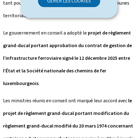
GÉRER LES COOKIES
tant pour les personnes intéressées que pour les communes
territorialement concernées.
Le gouvernement en conseil a adopté le
projet de règlement
grand-ducal portant approbation du contrat de gestion de
l’infrastructure ferroviaire signé le 12 décembre 2025 entre
l’État et la Société nationale des chemins de fer
luxembourgeois
.
Les ministres réunis en conseil ont marqué leur accord avec
le
projet de règlement grand-ducal portant modification du
règlement grand-ducal modifié du 20 mars 1974 concernant