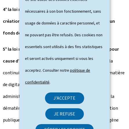
4° la loi modifiée du 16 août 1967 ayant pour objet la
nécessaires à son bon fonctionnement, sans
création d’une grande voirie de communication et d’un
usage de données à caractère personnel, et
fonds des routes ;
ne pouvant pas être refusés. Des cookies non
essentiels sont utilisés à des fins statistiques
5° la loi modifiée du 15 mars 1979 sur l’expropriation pour
et seront activés uniquement si vous les
cause d’utilité publique.
Le projet de loi s’inscrit dans la
acceptez. Consulter notre
politique de
continuité des efforts menés par le gouvernement en matière
confidentialité
.
de digitalisation et de simplification des démarches
administratives, et ce en procédant, à titre principal, à la
J'ACCEPTE
dématérialisation de certaines procédures de consultation
JE REFUSE
publique. L’idée étant d’instaurer une procédure homogène