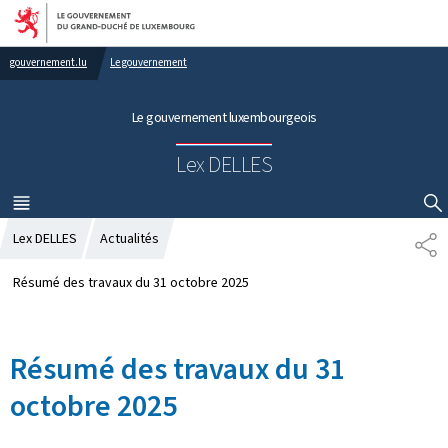
Aller au menu principal
Aller au contenu
gouvernement.lu
Le gouvernement
Le gouvernement luxembourgeois
Lex DELLES
MENU
PRINCIPAL
AFFICHER / MASQUER LA RECHERCHE
Lex DELLES
Actualités
P
A
R
Résumé des travaux du 31 octobre 2025
T
A
G
Résumé des travaux du 31
E
octobre 2025