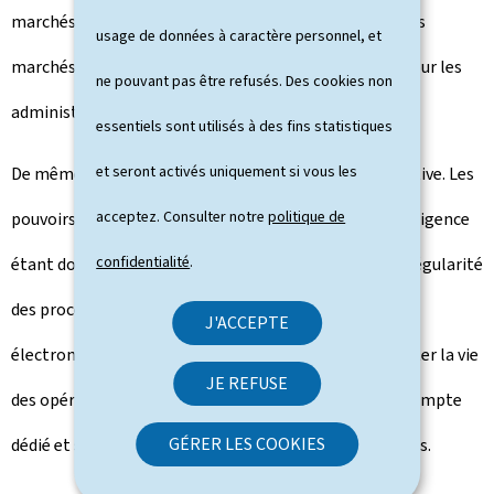
marchés publics, y compris nationaux, via le Portail des
usage de données à caractère personnel, et
marchés publics, tout en simplifiant les procédures pour les
ne pouvant pas être refusés. Des cookies non
administrations et pour les opérateurs économiques.
essentiels sont utilisés à des fins statistiques
et seront activés uniquement si vous les
De même, la signature électronique deviendra facultative. Les
acceptez. Consulter notre
politique de
pouvoirs adjudicateurs pourront ainsi décider de son exigence
confidentialité
.
étant donné que les outils du portail garantissent la régularité
des procédures, même en l'absence d'une signature
J'ACCEPTE
électronique. Concrètement cette mesure vise à faciliter la vie
JE REFUSE
des opérateurs étant donné qu'ils pourront, via à un compte
GÉRER LES COOKIES
dédié et sécurisé, soumettre les documents nécessaires.