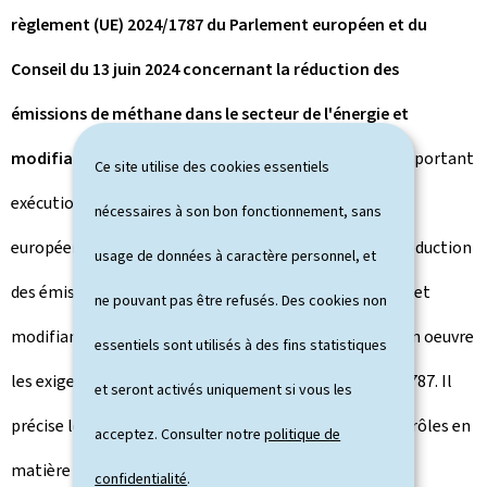
règlement (UE) 2024/1787 du Parlement européen et du
Conseil du 13 juin 2024 concernant la réduction des
émissions de méthane dans le secteur de l'énergie et
modifiant le règlement (UE) 2019/942
. Le projet de loi portant
Ce site utilise des cookies essentiels
exécution du règlement (UE) 2024/1787 du Parlement
nécessaires à son bon fonctionnement, sans
européen et du Conseil du 13 juin 2024 concernant la réduction
usage de données à caractère personnel, et
des émissions de méthane dans le secteur de l'énergie et
ne pouvant pas être refusés. Des cookies non
modifiant le règlement (UE) 2019/942, vise à mettre en oeuvre
essentiels sont utilisés à des fins statistiques
les exigences prévues par ledit règlement (UE) 2024/1787. Il
et seront activés uniquement si vous les
précise le cadre applicable aux inspections et aux contrôles en
acceptez. Consulter notre
politique de
matière d'émissions de méthane, définit les mesures
confidentialité
.