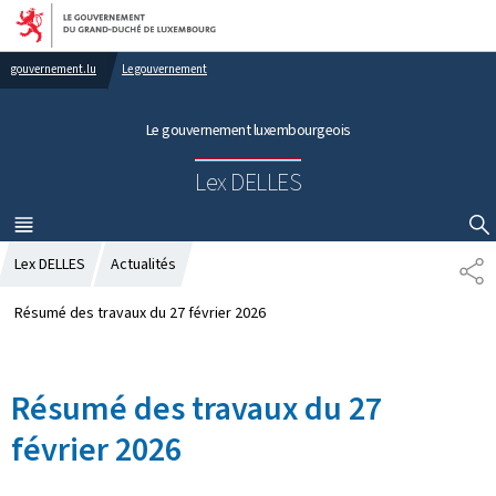
Aller au menu principal
Aller au contenu
gouvernement.lu
Le gouvernement
Le gouvernement luxembourgeois
Lex DELLES
MENU
PRINCIPAL
AFFICHER / MASQUER LA RECHERCHE
Lex DELLES
Actualités
P
A
R
Résumé des travaux du 27 février 2026
T
A
G
Résumé des travaux du 27
E
février 2026