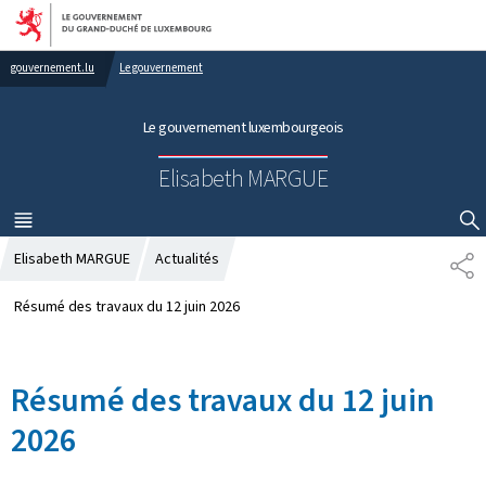
Aller au menu principal
Aller au contenu
gouvernement.lu
Le gouvernement
Le gouvernement luxembourgeois
Elisabeth MARGUE
MENU
PRINCIPAL
AFFICHER / MASQUER LA RECHERCHE
Elisabeth MARGUE
Actualités
P
A
R
Résumé des travaux du 12 juin 2026
T
A
G
Résumé des travaux du 12 juin
E
2026