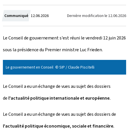
C
Dernière modification le
12.06.2026
Communiqué
12.06.2026
r
Le Conseil de gouvernement s'est réuni le vendredi 12 juin 2026
é
sous la présidence du Premier ministre Luc Frieden.
e
l
Le gouvernement en Conseil
© SIP / Claude Piscitelli
e
Le Conseil a eu un échange de vues au sujet des dossiers
de
l'actualité politique internationale et européenne.
Le Conseil a eu un échange de vues au sujet des dossiers de
l'actualité politique économique, sociale et financière.