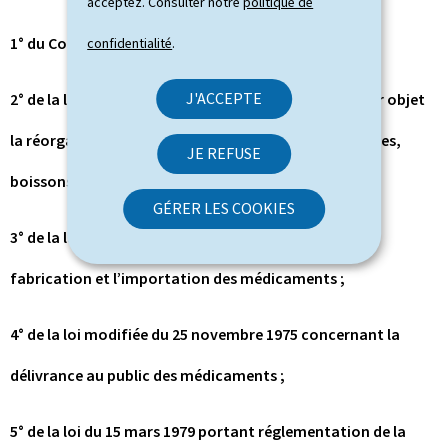
acceptez. Consulter notre
politique de
1° du Code de la sécurité sociale ;
confidentialité
.
J'ACCEPTE
2° de la loi modifiée du 25 septembre 1953 ayant pour objet
la réorganisation du contrôle des denrées alimentaires,
JE REFUSE
boissons et produits usuels ;
GÉRER LES COOKIES
3° de la loi modifiée du 4 août 1975 concernant la
fabrication et l’importation des médicaments ;
4° de la loi modifiée du 25 novembre 1975 concernant la
délivrance au public des médicaments ;
5° de la loi du 15 mars 1979 portant réglementation de la