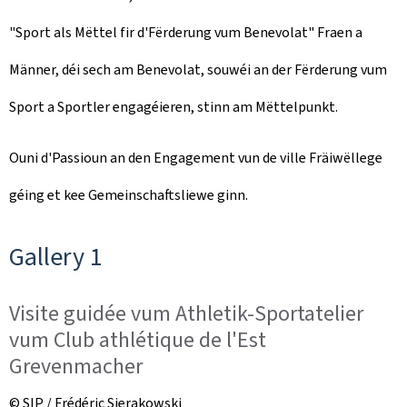
"Sport als Mëttel fir d'Fërderung vum Benevolat" Fraen a
Männer, déi sech am Benevolat, souwéi an der Fërderung vum
Sport a Sportler engagéieren, stinn am Mëttelpunkt.
Ouni d'Passioun an den Engagement vun de ville Fräiwëllege
géing et kee Gemeinschaftsliewe ginn.
Gallery 1
Visite guidée vum Athletik-Sportatelier
vum Club athlétique de l'Est
Grevenmacher
© SIP / Frédéric Sierakowski