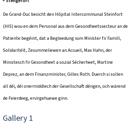
Stengefort
De Grand-Duc besicht den Hôpital Intercommunal Steinfort
(HIS) wou en dem Personal aus dem Gesondheetssecteur an de
Patiente begéint, dat a Begleedung vum Minister fir Famill,
Solidaritéit, Zesummeliewen an Accueil, Max Hahn, der
Ministesch fir Gesondheet a sozial Sécherheet, Martine
Deprez, an dem Finanzminister, Gilles Roth. Duerch si sollen
all déi, déi onermiddlech der Gesellschaft déngen, och wärend
de Feierdeeg, ervirgehuewe ginn.
Gallery 1