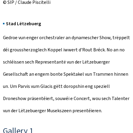
© SIP / Claude Piscitelli
Stad Lëtzebuerg
Gedroe vun enger orchestraler an dynamescher Show, trëppelt
déi groussherzoglech Koppel iwwert d'Rout Bréck. No an no
schléissen sech Representantë vun der Lëtzebuerger
Gesellschaft an engem bonte Spektakel vun Trammen hinnen
un. Um Parvis vum Glacis gëtt doropshin eng speziell
Droneshow präsentéiert, souwéi e Concert, wou sech Talenter
vun der Lëtzebuerger Musekszeen presentéieren.
Gallery 1