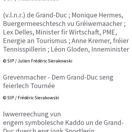
(v.l.n.r.) de Grand-Duc ; Monique Hermes,
Buergermeeschtesch vu Gréiwemaacher ;
Lex Delles, Minister fir Wirtschaft, PME,
Energie an Tourismus ; Anne Kremer, fréier
Tennisspillerin ; Léon Gloden, Inneminister
© SIP / Julien Frédéric Sierakowski
Grevenmacher - Dem Grand-Duc seng
feierlech Tournée
© SIP / Frédéric Sierakowski
Iwwerreechung vun
engem symbolesche Kaddo un de Grand-
Duc duerch eng jonk Sportlerin