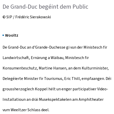
De Grand-Duc begéint dem Public
© SIP / Frédéric Sierakowski
Wooltz
De Grand-Duc an d'Grande-Duchesse gi vun der Ministesch fir
Landwirtschaft, Ernärung a Wäibau, Ministesch fir
Konsumenteschutz, Martine Hansen, an dem Kulturminister,
Delegéierte Minister fir Tourismus, Eric Thill, empfaangen. Déi
groussherzoglech Koppel hëlt un enger participativer Video-
Installatioun an dräi Musekspektakelen am Amphitheater
vum Weeltzer Schlass deel.