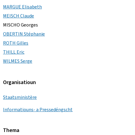
MARGUE Elisabeth
MEISCH Claude
MISCHO Georges
OBERTIN Stéphanie
ROTH Gilles
THILL Eric
WILMES Serge
Organisatioun
Staatsministère
Informatiouns- a Pressedéngscht
Thema