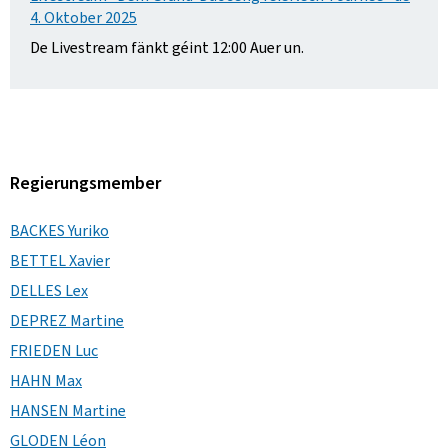
4. Oktober 2025
De Livestream fänkt géint 12:00 Auer un.
Regierungsmember
BACKES Yuriko
BETTEL Xavier
DELLES Lex
DEPREZ Martine
FRIEDEN Luc
HAHN Max
HANSEN Martine
GLODEN Léon