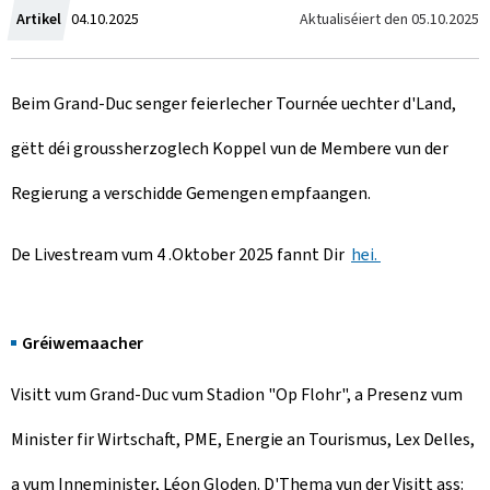
C
Aktualiséiert den
05.10.2025
Artikel
04.10.2025
r
Beim Grand-Duc senger feierlecher Tournée uechter d'Land,
e
gëtt déi groussherzoglech Koppel vun de Membere vun der
a
Regierung a verschidde Gemengen empfaangen.
t
e
De Livestream vum 4 .Oktober 2025 fannt Dir
hei.
d
o
Gréiwemaacher
n
Visitt vum Grand-Duc vum Stadion "Op Flohr", a Presenz vum
Minister fir Wirtschaft, PME, Energie an Tourismus, Lex Delles,
a vum Inneminister, Léon Gloden. D'Thema vun der Visitt ass: