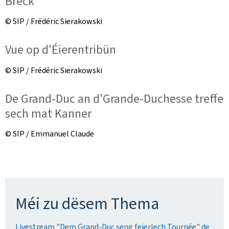
Bréck
© SIP / Frédéric Sierakowski
Vue op d'Éierentribün
© SIP / Frédéric Sierakowski
De Grand-Duc an d'Grande-Duchesse treffe
sech mat Kanner
© SIP / Emmanuel Claude
Méi zu dësem Thema
Livestream "Dem Grand-Duc seng feierlech Tournée" de