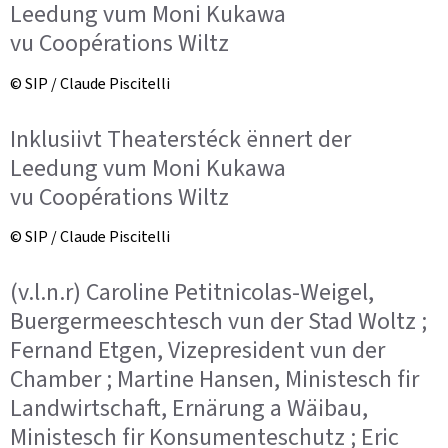
Leedung vum Moni Kukawa
vu Coopérations Wiltz
© SIP / Claude Piscitelli
Inklusiivt Theaterstéck ënnert der
Leedung vum Moni Kukawa
vu Coopérations Wiltz
© SIP / Claude Piscitelli
(v.l.n.r) Caroline Petitnicolas-Weigel,
Buergermeeschtesch vun der Stad Woltz ;
Fernand Etgen, Vizepresident vun der
Chamber ; Martine Hansen, Ministesch fir
Landwirtschaft, Ernärung a Wäibau,
Ministesch fir Konsumenteschutz ; Eric