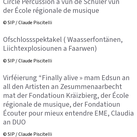
Circle Percussion a vun de Schüler vun
der École régionale de musique
© SIP / Claude Piscitelli
Ofschlossspektakel ( Waasserfontänen,
Liichtexplosiounen a Faarwen)
© SIP / Claude Piscitelli
Virféierung “Finally alive » mam Edsun an
all den Artisten an Zesummenaarbecht
mat der Fondatioun Kräizbierg, der École
régionale de musique, der Fondatioun
Écouter pour mieux entendre EME, Claudia
an DUO
© SIP / Claude Piscitelli