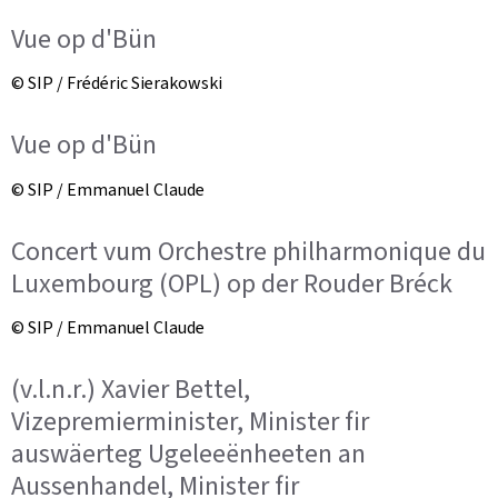
Vue op d'Bün
© SIP / Frédéric Sierakowski
Vue op d'Bün
© SIP / Emmanuel Claude
Concert vum Orchestre philharmonique du
Luxembourg (OPL) op der Rouder Bréck
© SIP / Emmanuel Claude
(v.l.n.r.) Xavier Bettel,
Vizepremierminister, Minister fir
auswäerteg Ugeleeënheeten an
Aussenhandel, Minister fir