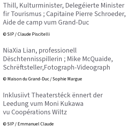
Thill, Kulturminister, Delegéierte Minister
fir Tourismus ; Capitaine Pierre Schroeder,
Aide de camp vum Grand-Duc
© SIP / Claude Piscitelli
NiaXia Lian, professionell
Dëschtennisspillerin ; Mike McQuaide,
Schrëftsteller,Fotograph-Videograph
© Maison du Grand-Duc / Sophie Margue
Inklusiivt Theaterstéck ënnert der
Leedung vum Moni Kukawa
vu Coopérations Wiltz
© SIP / Emmanuel Claude