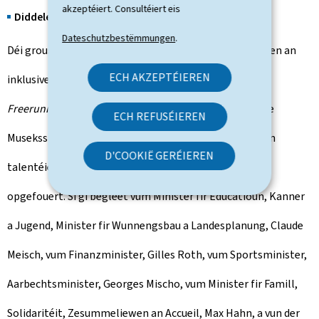
akzeptéiert. Consultéiert eis
Diddeleng
Dateschutzbestëmmungen
.
Déi groussherzoglech Koppel hëlt un engem eemolegen an
ECH AKZEPTÉIEREN
inklusive Spektakel deel, wou sech Danz, Akrobatik,
Freerunnin
g, Perkussioun, Zirkus, Sprooch a verschidde
ECH REFUSÉIEREN
Museksstiler vermëschen. Dëse Spektakel gëtt vu villen
D'COOKIË GERÉIEREN
talentéierte Lëtzebuerger an auslänneschen Artisten
opgefouert. Si gi begleet vum Minister fir Educatioun, Kanner
a Jugend, Minister fir Wunnengsbau a Landesplanung, Claude
Meisch, vum Finanzminister, Gilles Roth, vum Sportsminister,
Aarbechtsminister, Georges Mischo, vum Minister fir Famill,
Solidaritéit, Zesummeliewen an Accueil, Max Hahn, a vun der