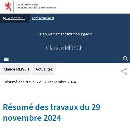
Aller au menu principal
Aller au contenu
gouvernement.lu
Le gouvernement
Le gouvernement luxembourgeois
Claude MEISCH
MENU
PRINCIPAL
AFFICHER / MASQUER LA RECHERCHE
Claude MEISCH
Actualités
P
A
R
Résumé des travaux du 29 novembre 2024
T
A
G
Résumé des travaux du 29
E
novembre 2024