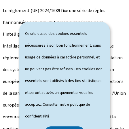
Le règlement (UE) 2024/1689 fixe une série de règles
harmonisées au niveau de l'Union européenne pour
Ce site utilise des cookies essentiels
l'intelligence artificielle, visant ainsi à garantir une
nécessaires à son bon fonctionnement, sans
intelligence artificielle fiable et centrée sur l'humain. Le
usage de données à caractère personnel, et
règlement (UE) 2024/1689 assure en outre la libre circulation
ne pouvant pas être refusés. Des cookies non
des systèmes d'intelligence artificielle au sein de l'Union
essentiels sont utilisés à des fins statistiques
européenne tout en prévoyant un niveau élevé de protections
et seront activés uniquement si vous les
de la santé, à la sécurité et aux droits fondamentaux de l'Union
acceptez. Consulter notre
politique de
européenne. Finalement, le règlement (UE) entend
confidentialité
.
encourager l'innovation et l'emploi, et consolider ainsi la
position de l'Union européenne comme un des leaders dans le