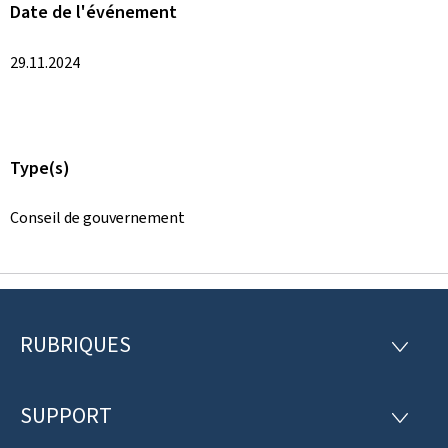
Date de l'événement
29.11.2024
Type(s)
Conseil de gouvernement
RUBRIQUES
P
R
U
i
B
R
SUPPORT
e
S
I
U