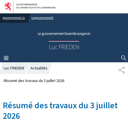
Aller au menu principal
Aller au contenu
gouvernement.lu
Le gouvernement
Le gouvernement luxembourgeois
Luc FRIEDEN
MENU
PRINCIPAL
AFFICHER / MASQUER LA RECHERCHE
Luc FRIEDEN
Actualités
P
A
R
Résumé des travaux du 3 juillet 2026
T
A
G
Résumé des travaux du 3 juillet
E
2026