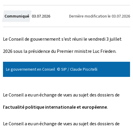
C
Dernière modification le
03.07.2026
Communiqué
03.07.2026
r
Le Conseil de gouvernement s'est réuni le vendredi 3 juillet
é
2026 sous la présidence du Premier ministre Luc Frieden.
e
l
Le gouvernement en Conseil
© SIP / Claude Piscitelli
e
Le Conseil a eu un échange de vues au sujet des dossiers de
l’actualité politique internationale et européenne
.
Le Conseil a eu un échange de vues au sujet des dossiers de