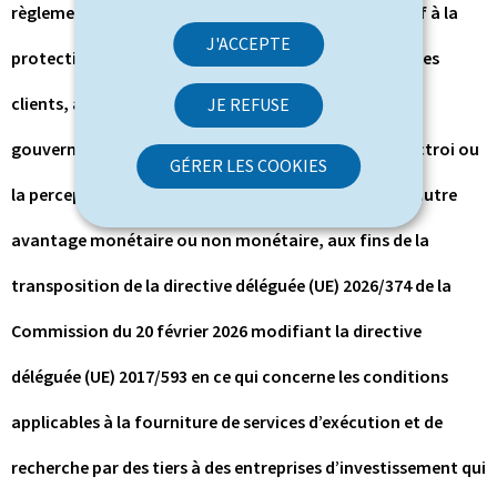
règlement grand-ducal modifié du 30 mai 2018 relatif à la
J'ACCEPTE
protection des instruments financiers et des fonds des
clients, aux obligations applicables en matière de
JE REFUSE
gouvernance des produits et aux règles régissant l’octroi ou
GÉRER LES COOKIES
la perception de droits, de commissions ou de tout autre
avantage monétaire ou non monétaire, aux fins de la
transposition de la directive déléguée (UE) 2026/374 de la
Commission du 20 février 2026 modifiant la directive
déléguée (UE) 2017/593 en ce qui concerne les conditions
applicables à la fourniture de services d’exécution et de
recherche par des tiers à des entreprises d’investissement qui