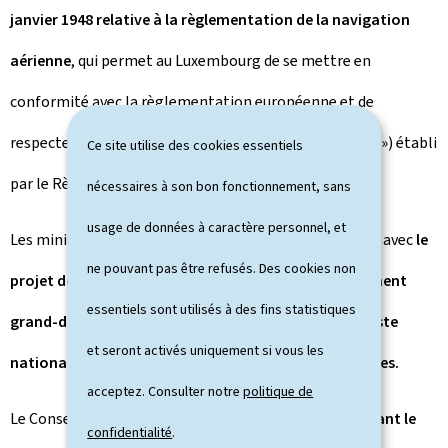
janvier 1948 relative à la règlementation de la navigation
aérienne
, qui permet au Luxembourg de se mettre en
conformité avec la règlementation européenne et de
respecter le principe de la culture juste (« Just Culture ») établi
Ce site utilise des cookies essentiels
par le Règlement (UE) n° 376/2014.
nécessaires à son bon fonctionnement, sans
usage de données à caractère personnel, et
Les ministres réunis en conseil ont marqué leur accord avec
le
ne pouvant pas être refusés. Des cookies non
projet de règlement grand-ducal modifiant le règlement
essentiels sont utilisés à des fins statistiques
grand-ducal modifié du 3 septembre 2016 fixant la liste
et seront activés uniquement si vous les
nationale des variétés des espèces de plantes agricoles.
acceptez. Consulter notre
politique de
Le Conseil a adopté le
règlement grand-ducal modifiant le
confidentialité
.