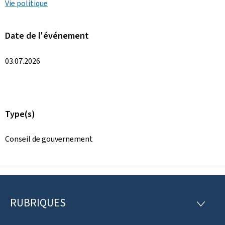
Vie politique
Date de l'événement
03.07.2026
Type(s)
Conseil de gouvernement
RUBRIQUES
P
R
U
i
B