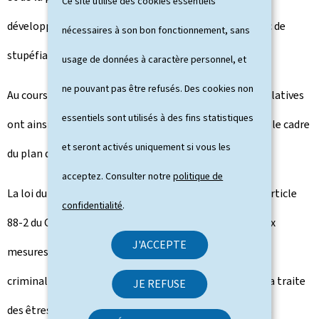
Ce site utilise des cookies essentiels
développement de la criminalité organisée et du trafic de
nécessaires à son bon fonctionnement, sans
stupéfiants.
usage de données à caractère personnel, et
ne pouvant pas être refusés. Des cookies non
Au cours des derniers mois, plusieurs adaptations législatives
essentiels sont utilisés à des fins statistiques
ont ainsi été engagées ou adoptées, notamment dans le cadre
et seront activés uniquement si vous les
du plan d'action interministériel
Drogendësch
2.0.
acceptez. Consulter notre
politique de
La loi du 19 décembre 2025 portant modification de l'article
confidentialité
.
88-2 du Code de procédure pénale a élargi le recours aux
J'ACCEPTE
mesures spéciales de surveillance à d'autres formes de
criminalité grave au-delà du terrorisme, notamment la traite
JE REFUSE
des êtres humains, le trafic de stupéfiants et certaines