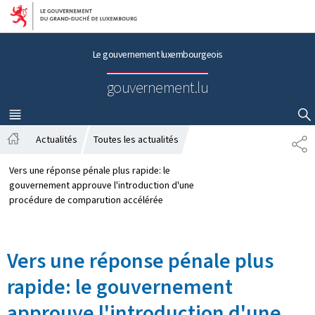
Aller au menu principal
Aller au contenu
Le gouvernement luxembourgeois
gouvernement.lu
MENU
PRINCIPAL
AFFICHER / MASQUER LA RECHERCHE
Actualités
Toutes les actualités
P
A
A
c
R
Vers une réponse pénale plus rapide: le
c
T
gouvernement approuve l'introduction d'une
u
A
procédure de comparution accélérée
e
G
i
E
l
Vers une réponse pénale plus
rapide: le gouvernement
approuve l'introduction d'une