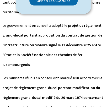
GÉRER LES COOKIES
tant pour les personnes intéressées que pour les communes
territorialement concernées.
Le gouvernement en conseil a adopté le
projet de règlement
grand-ducal portant approbation du contrat de gestion de
l’infrastructure ferroviaire signé le 12 décembre 2025 entre
l’État et la Société nationale des chemins de fer
luxembourgeois
.
Les ministres réunis en conseil ont marqué leur accord avec
le
projet de règlement grand-ducal portant modification du
règlement grand-ducal modifié du 20 mars 1974 concernant