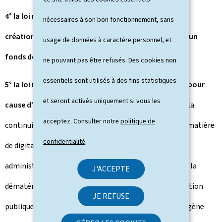
4° la loi modifiée du 16 août 1967 ayant pour objet la
nécessaires à son bon fonctionnement, sans
création d’une grande voirie de communication et d’un
usage de données à caractère personnel, et
fonds des routes ;
ne pouvant pas être refusés. Des cookies non
essentiels sont utilisés à des fins statistiques
5° la loi modifiée du 15 mars 1979 sur l’expropriation pour
et seront activés uniquement si vous les
cause d’utilité publique.
Le projet de loi s’inscrit dans la
acceptez. Consulter notre
politique de
continuité des efforts menés par le gouvernement en matière
confidentialité
.
de digitalisation et de simplification des démarches
administratives, et ce en procédant, à titre principal, à la
J'ACCEPTE
dématérialisation de certaines procédures de consultation
JE REFUSE
publique. L’idée étant d’instaurer une procédure homogène