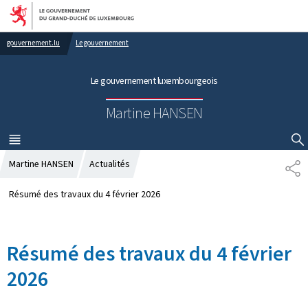
Aller au menu principal
Aller au contenu
gouvernement.lu
Le gouvernement
Le gouvernement luxembourgeois
Martine HANSEN
MENU
PRINCIPAL
AFFICHER / MASQUER LA RECHERCHE
Martine HANSEN
Actualités
P
A
R
Résumé des travaux du 4 février 2026
T
A
G
Résumé des travaux du 4 février
E
2026