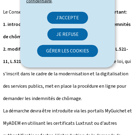
confidentialité
.
Le Conseil a marqué son accord avec
le projet de loi portant:
J'ACCEPTE
1. introduction d'une demande en obtention des indemnités
JE REFUSE
de chômage complet en ligne et
2. modification des articles L. 521-3, L.521-7, L.521-8, L.521-
GÉRER LES COOKIES
11, L.521-18 et L. 525-1 du Code du travail.
Ce projet de loi, qui
s'inscrit dans le cadre de la modernisation et la digitalisation
des services publics, met en place la procédure en ligne pour
demander les indemnités de chômage.
La démarche devra être introduite via les portails MyGuichet et
MyADEM en utilisant les certificats Luxtrust ou d'autres