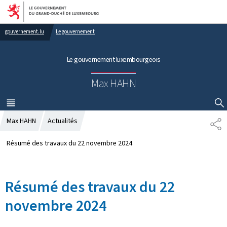
Aller au menu principal
Aller au contenu
gouvernement.lu
Le gouvernement
Le gouvernement luxembourgeois
Max HAHN
MENU
PRINCIPAL
AFFICHER / MASQUER LA RECHERCHE
Max HAHN
Actualités
P
A
R
Résumé des travaux du 22 novembre 2024
T
A
G
Résumé des travaux du 22
E
novembre 2024