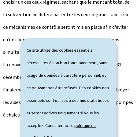
choisir un des deux régimes, sachant que le montant total de
la subvention ne diffère pas entre les deux régimes. Une série
de mécanismes de contrôle seront mis en place afin d'éviter
qu'un client final puisse bénéficier des deux subventions
Ce site utilise des cookies essentiels
simultanément.
nécessaires à son bon fonctionnement, sans
La nouvelle date limite pour les demandes est fixée au 31
usage de données à caractère personnel, et
décembre 2029.
ne pouvant pas être refusés. Des cookies non
Finalement, il est prévu d'introduire la possibilité d'octroyer
essentiels sont utilisés à des fins statistiques
les aides pour les installations photovoltaïques et les pompes
et seront activés uniquement si vous les
à chaleur par l'intermédiaire d'un crédit-bailleur.
acceptez. Consulter notre
politique de