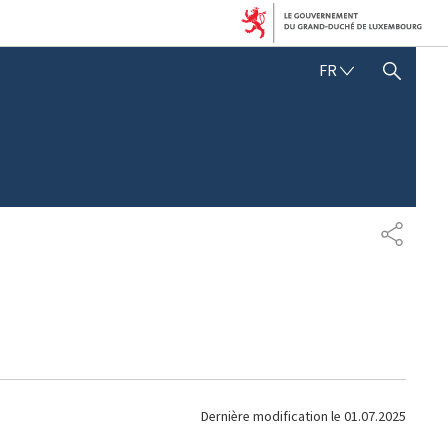
F
FR
AFFICHER / MASQUER LA RECHERCHE
R
A
N
Ç
A
I
S
P
A
R
T
A
G
E
Dernière modification le
01.07.2025