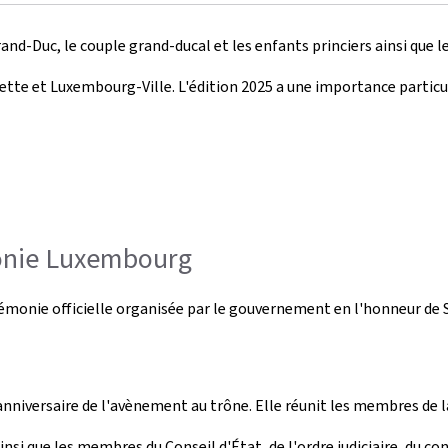
 Grand-Duc, le couple grand-ducal et les enfants princiers ainsi qu
te et Luxembourg-Ville. L'édition 2025 a une importance particuliè
monie Luxembourg
émonie officielle organisée par le gouvernement en l'honneur de 
anniversaire de l'avènement au trône. Elle réunit les membres de 
 que les membres du Conseil d'État, de l'ordre judiciaire, du co