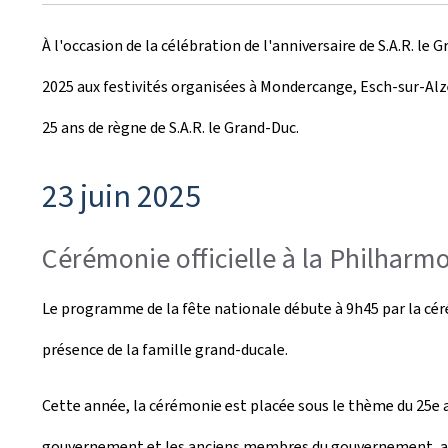
r
À l'occasion de la célébration de l'anniversaire de S.A.R. le
é
2025 aux festivités organisées à Mondercange, Esch-sur-Alzet
e
25 ans de règne de S.A.R. le Grand-Duc.
l
e
23 juin 2025
Cérémonie officielle à la Philhar
Le programme de la fête nationale débute à 9h45 par la cér
présence de la famille grand-ducale.
Cette année, la cérémonie est placée sous le thème du 25e 
gouvernement et les anciens membres du gouvernement, ainsi