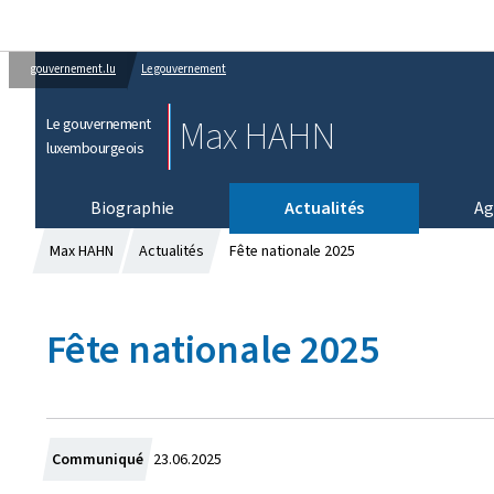
gouvernement.lu
Le gouvernement
Max HAHN
Le gouvernement
luxembourgeois
Biographie
Actualités
Ag
Max HAHN
Actualités
Fête nationale 2025
Fête nationale 2025
C
Communiqué
23.06.2025