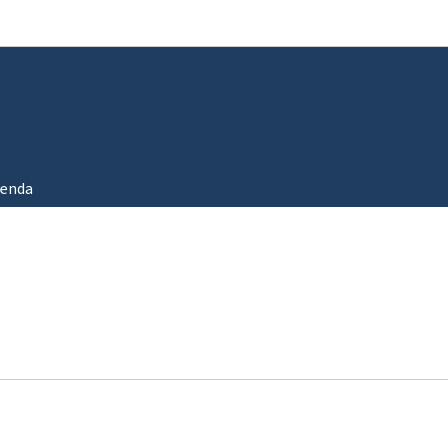
Aller au menu principal
Aller au contenu
enda