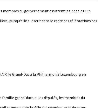
e les membres du gouvernement assistent les 22 et 23 juin
re, puisqu'elle s'inscrit dans le cadre des célébrations des
S.A.R. le Grand-Duc à la Philharmonie Luxembourg en
la famille grand-ducale, les députés, les membres du
nseil communal de la Ville de Luxembourg et du corps