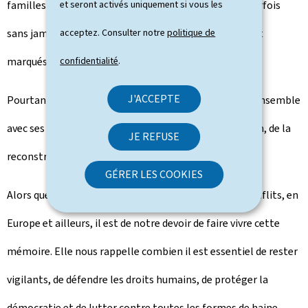
familles attendaient encore le retour des disparus, parfois
et seront activés uniquement si vous les
sans jamais avoir de réponse. Les survivants revenaient
acceptez. Consulter notre
politique de
marqués à vie, dans leur corps et dans leur esprit.
confidentialité
.
J'ACCEPTE
Pourtant, sur les ruines de la guerre, le Luxembourg, ensemble
avec ses pays voisins, choisit la voie de la réconciliation, de la
JE REFUSE
reconstruction et de la paix.
GÉRER LES COOKIES
Alors que l'actualité nous confronte à de nouveaux conflits, en
Europe et ailleurs, il est de notre devoir de faire vivre cette
mémoire. Elle nous rappelle combien il est essentiel de rester
vigilants, de défendre les droits humains, de protéger la
démocratie et de lutter contre toutes les formes de haine.