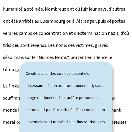
humanité a été niée. Nombreux ont dû fuir leur pays, d'autres
ont été arrêtés au Luxembourg ou à l'étranger, puis déportés
vers les camps de concentration et d'extermination nazis, d'où
très peu sont revenus. Les noms des victimes, gravés
désormais sur le "Mur des Noms", portent en silence le
témoignage de vies brisées.
Ce site utilise des cookies essentiels
La fin de la guerre ne signifia pas la fin immédiate des
nécessaires à son bon fonctionnement, sans
souffrances pour tous. La libération des camps révéla au
usage de données à caractère personnel, et
monde l'ampleur de l'horreur nazie et marqua un tournant
ne pouvant pas être refusés. Des cookies non
moral pour l'humanité. Si les armes se turent, de nombreuses
essentiels sont utilisés à des fins statistiques