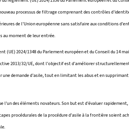
e du règlement (UE) 2024/1356 du Parlement européen et du Conseil
 nouveau processus de filtrage comprenant des contrôles d'identité,
térieures de l'Union européenne sans satisfaire aux conditions d'e
res au moment de leur entrée.
ement (UE) 2024/1348 du Parlement européen et du Conseil du 14 m
tive 2013/32/UE, dont l'objectif est d'améliorer structurellement 
 sur une demande d'asile, tout en limitant les abus et en supprima
tue l'un des éléments novateurs. Son but est d'évaluer rapidement,
 étapes procédurales de la procédure d'asile à la frontière soient 
le.