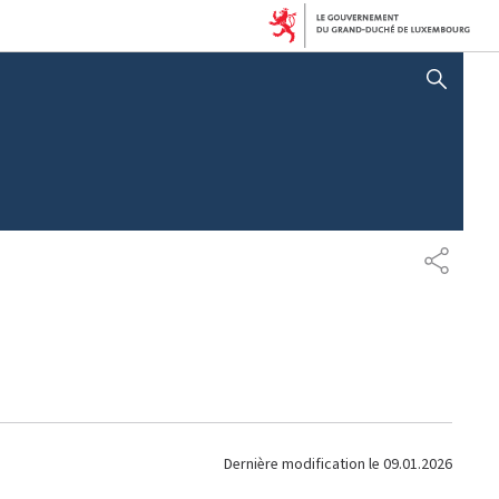
AFFICHER / MASQUER LA RECHERCHE
P
A
R
T
A
G
E
Dernière modification le
09.01.2026