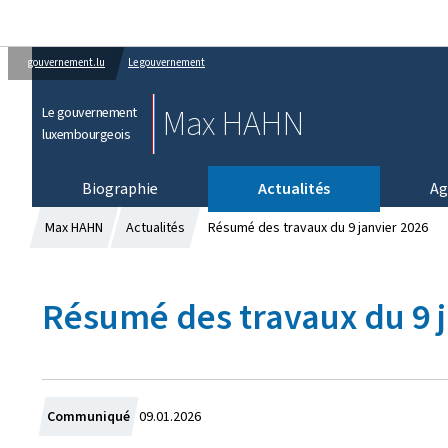
gouvernement.lu
Le gouvernement
Max HAHN
Le gouvernement
luxembourgeois
Biographie
Actualités
Ag
Max HAHN
Actualités
Résumé des travaux du 9 janvier 2026
Résumé des travaux du 9 j
C
Communiqué
09.01.2026