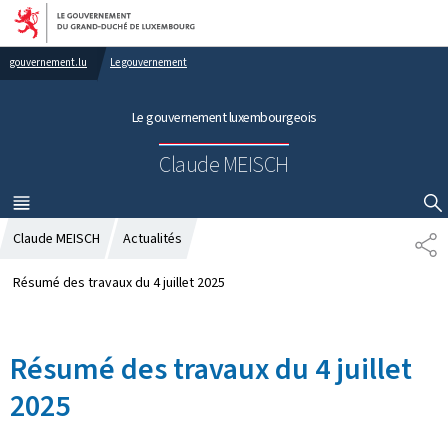
Aller au menu principal
Aller au contenu
gouvernement.lu
Le gouvernement
Le gouvernement luxembourgeois
Claude MEISCH
MENU
PRINCIPAL
AFFICHER / MASQUER LA RECHERCHE
Claude MEISCH
Actualités
P
A
R
Résumé des travaux du 4 juillet 2025
T
A
G
Résumé des travaux du 4 juillet
E
2025