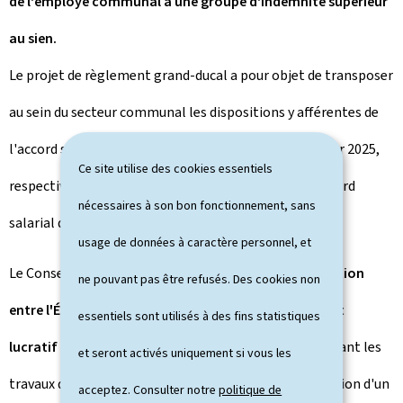
de l'employé communal à une groupe d'indemnité supérieur
au sien.
Le projet de règlement grand-ducal a pour objet de transposer
au sein du secteur communal les dispositions y afférentes de
l'accord salarial dans la Fonction publique du 29 janvier 2025,
Ce site utilise des cookies essentiels
respectivement certaines mesures découlant de l'accord
nécessaires à son bon fonctionnement, sans
salarial du 9 décembre 2022.
usage de données à caractère personnel, et
Le Conseil a également approuvé le
projet de convention
ne pouvant pas être refusés. Des cookies non
entre l'État luxembourgeois et l'Association sans but
essentiels sont utilisés à des fins statistiques
lucratif "Caritas – Jeunes et Familles A.s.b.l."
concernant les
et seront activés uniquement si vous les
travaux de construction, d'aménagement et d'acquisition d'un
acceptez. Consulter notre
politique de