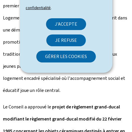
premier équipement pour la réalisation d'un "Service
confidentialité
.
Logement en milieu ouvert" (SLEMO) à Itzig, qui s'inscrit dans
J'ACCEPTE
une démarche globale de désinstitutionalisation et de
JE REFUSE
promotion d'alternatives durables à l'hébergement
traditionnel et vise à offrir des solutions permettant aux
GÉRER LES COOKIES
jeunes parents, âgés de 17 à 27 ans, de bénéficier d'un
logement encadré spécialisé où l'accompagnement social et
éducatif joue un rôle central.
Le Conseil a approuvé le
projet de règlement grand-ducal
modifiant le règlement grand-ducal modifié du 22 février
1985 concernant les objets céramiques destinés à entrer en