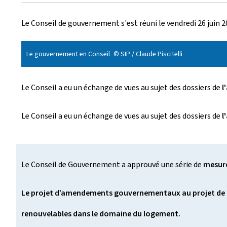
r
Le Conseil de gouvernement s'est réuni le vendredi 26 juin 2
é
e
Le gouvernement en Conseil
© SIP / Claude Piscitelli
l
Le Conseil a eu un échange de vues au sujet des dossiers de
e
l
Le Conseil a eu un échange de vues au sujet des dossiers de
l
Le Conseil de Gouvernement a approuvé une série de
mesure
Le projet d’amendements gouvernementaux au projet de loi r
renouvelables dans le domaine du logement.