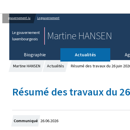
gouvernement.lu
Le gouvernement
Martine HANSEN
Le gouvernement
luxembourgeois
Biographie
Actualités
Ag
Martine HANSEN
Actualités
Résumé des travaux du 26 juin 202
Résumé des travaux du 26 
C
Communiqué
26.06.2026