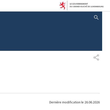
AFFICHER / MASQUER LA RECHERCHE
P
A
R
T
A
G
E
Dernière modification le
26.06.2026