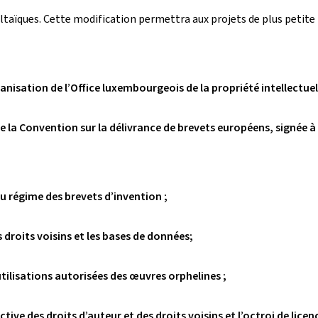
taïques. Cette modification permettra aux projets de plus petite ta
ganisation de l’Office luxembourgeois de la propriété intellectue
e la Convention sur la délivrance de brevets européens, signée à 
du régime des brevets d’invention ;
es droits voisins et les bases de données;
utilisations autorisées des œuvres orphelines ;
lective des droits d’auteur et des droits voisins et l’octroi de li