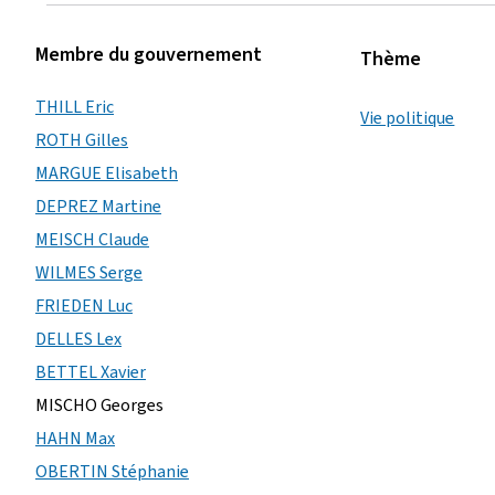
r
Membre du gouvernement
é
Thème
e
THILL Eric
Vie politique
ROTH Gilles
l
MARGUE Elisabeth
e
DEPREZ Martine
MEISCH Claude
WILMES Serge
FRIEDEN Luc
DELLES Lex
BETTEL Xavier
MISCHO Georges
HAHN Max
OBERTIN Stéphanie