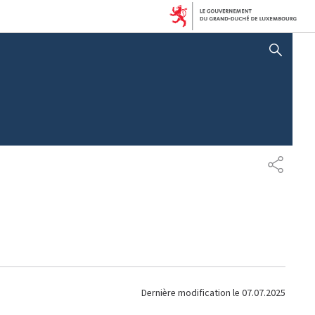
AFFICHER / MASQUER LA RECHERCHE
P
A
R
T
A
G
E
Dernière modification le
07.07.2025