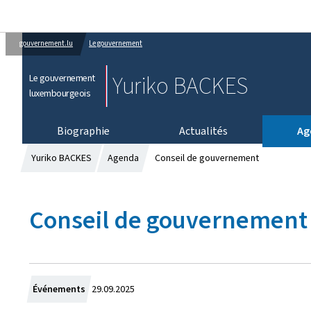
gouvernement.lu
Le gouvernement
Yuriko BACKES
Le gouvernement
luxembourgeois
Biographie
Actualités
Ag
Yuriko BACKES
Agenda
Conseil de gouvernement
Conseil de gouvernement
C
Événements
29.09.2025