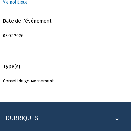
Vie politique
Date de l'événement
03.07.2026
Type(s)
Conseil de gouvernement
RUBRIQUES
P
R
U
i
B