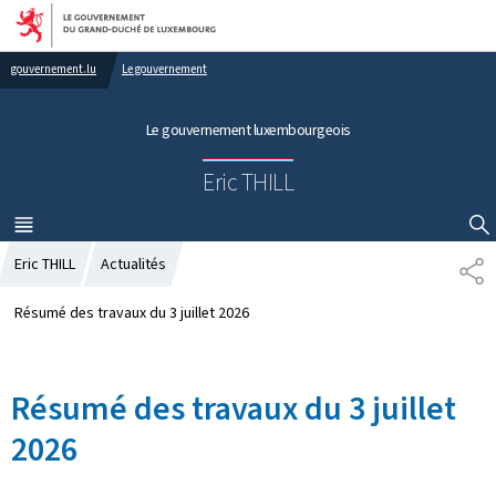
Aller au menu principal
Aller au contenu
gouvernement.lu
Le gouvernement
Le gouvernement luxembourgeois
Eric THILL
MENU
PRINCIPAL
AFFICHER / MASQUER LA RECHERCHE
Eric THILL
Actualités
P
A
R
Résumé des travaux du 3 juillet 2026
T
A
G
Résumé des travaux du 3 juillet
E
2026