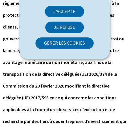
règlement grand-ducal modifié du 30 mai 2018 relatif à la
J'ACCEPTE
protection des instruments financiers et des fonds des
clients, aux obligations applicables en matière de
JE REFUSE
gouvernance des produits et aux règles régissant l’octroi ou
GÉRER LES COOKIES
la perception de droits, de commissions ou de tout autre
avantage monétaire ou non monétaire, aux fins de la
transposition de la directive déléguée (UE) 2026/374 de la
Commission du 20 février 2026 modifiant la directive
déléguée (UE) 2017/593 en ce qui concerne les conditions
applicables à la fourniture de services d’exécution et de
recherche par des tiers à des entreprises d’investissement qui