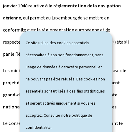
janvier 1948 relative à la règlementation de la navigation
aérienne
, qui permet au Luxembourg de se mettre en
conformité avec la règlementation européenne et de
respecter le principe de la culture juste (« Just Culture ») établi
Ce site utilise des cookies essentiels
par le Règlement (UE) n° 376/2014.
nécessaires à son bon fonctionnement, sans
usage de données à caractère personnel, et
Les ministres réunis en conseil ont marqué leur accord avec
le
ne pouvant pas être refusés. Des cookies non
projet de règlement grand-ducal modifiant le règlement
essentiels sont utilisés à des fins statistiques
grand-ducal modifié du 3 septembre 2016 fixant la liste
et seront activés uniquement si vous les
nationale des variétés des espèces de plantes agricoles.
acceptez. Consulter notre
politique de
Le Conseil a adopté le
règlement grand-ducal modifiant le
confidentialité
.