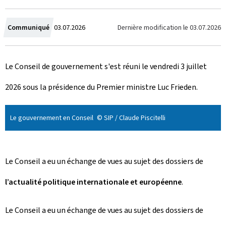
C
Dernière modification le
03.07.2026
Communiqué
03.07.2026
r
Le Conseil de gouvernement s'est réuni le vendredi 3 juillet
é
2026 sous la présidence du Premier ministre Luc Frieden.
e
l
Le gouvernement en Conseil
© SIP / Claude Piscitelli
e
Le Conseil a eu un échange de vues au sujet des dossiers de
l’actualité politique internationale et européenne
.
Le Conseil a eu un échange de vues au sujet des dossiers de