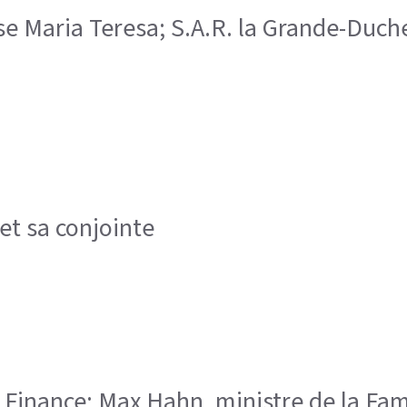
sse Maria Teresa; S.A.R. la Grande-Duche
 et sa conjointe
es Finance; Max Hahn, ministre de la Fami