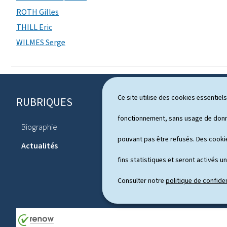
ROTH Gilles
THILL Eric
WILMES Serge
Ce site utilise des cookies essentie
RUBRIQUES
P
i
fonctionnement, sans usage de donné
Biographie
Agenda
e
pouvant pas être refusés. Des cookie
Actualités
d
fins statistiques et seront activés u
d
Consulter notre
politique de confiden
e
p