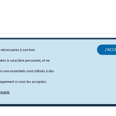
J'ACC
ls nécessaires à son bon
SUPPORT
es à caractère personnel, et ne
Contact
s non essentiels sont utilisés à des
Plan du site
niquement si vous les acceptez.
À propos du site
tialité
.
Notice légale