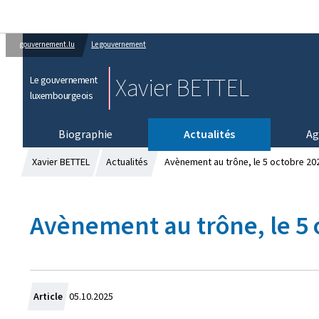
gouvernement.lu
Le gouvernement
Xavier BETTEL
Le gouvernement
luxembourgeois
Biographie
Actualités
Ag
Xavier BETTEL
Actualités
Avènement au trône, le 5 octobre 20
Avènement au trône, le 5 
C
Article
05.10.2025