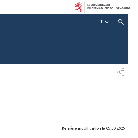
F
FR
AFFICHER / MASQUER LA RECHERCHE
R
A
N
Ç
A
I
S
P
A
R
T
A
G
E
Dernière modification le
05.10.2025